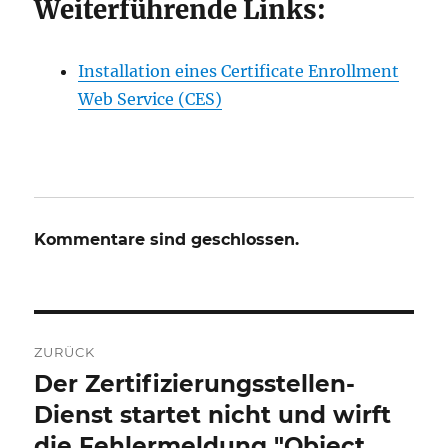
Weiterführende Links:
Installation eines Certificate Enrollment
Web Service (CES)
Kommentare sind geschlossen.
Beitrags-
ZURÜCK
Navigation
Der Zertifizierungsstellen-
Vorheriger
Beitrag:
Dienst startet nicht und wirft
die Fehlermeldung "Object