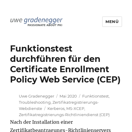
MENÜ
Uwe Gradenegger
Funktionstest
durchführen für den
Certificate Enrollment
Policy Web Service (CEP)
Autor
Veröffentlicht
Kategorien
Uwe Gradenegger
Mai 2020
Funktionstest
,
am
Troubleshooting
,
Zertifikatregistrierungs-
Schlagwörter
Webdienste
Kerberos
,
MS-XCEP
,
Zertifikatregistrierungs-Richtliniendienst (CEP)
Nach der Installation einer
Zertifikatbeantragungs-Richtlinienservers