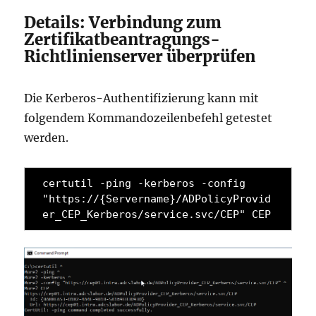
Details: Verbindung zum
Zertifikatbeantragungs-
Richtlinienserver überprüfen
Die Kerberos-Authentifizierung kann mit
folgendem Kommandozeilenbefehl getestet
werden.
certutil -ping -kerberos -config 
"https://{Servername}/ADPolicyProvid
er_CEP_Kerberos/service.svc/CEP" CEP