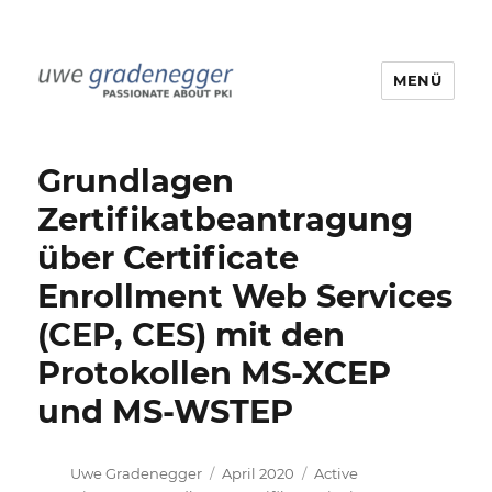
MENÜ
Uwe Gradenegger
Grundlagen
Zertifikatbeantragung
über Certificate
Enrollment Web Services
(CEP, CES) mit den
Protokollen MS-XCEP
und MS-WSTEP
Autor
Veröffentlicht
Kategorien
Uwe Gradenegger
April 2020
Active