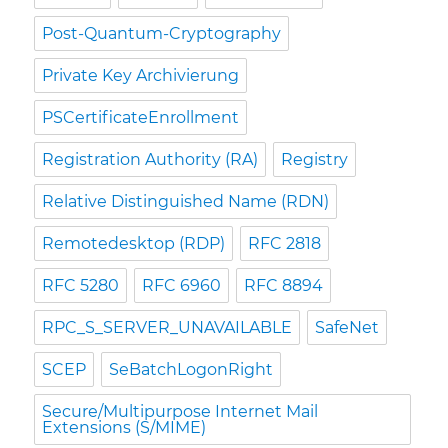
Post-Quantum-Cryptography
Private Key Archivierung
PSCertificateEnrollment
Registration Authority (RA)
Registry
Relative Distinguished Name (RDN)
Remotedesktop (RDP)
RFC 2818
RFC 5280
RFC 6960
RFC 8894
RPC_S_SERVER_UNAVAILABLE
SafeNet
SCEP
SeBatchLogonRight
Secure/Multipurpose Internet Mail
Extensions (S/MIME)