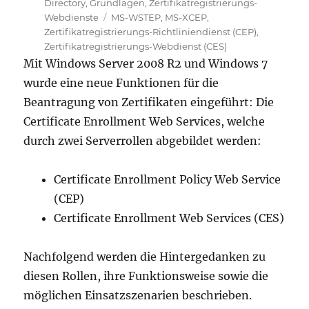
am
Directory
,
Grundlagen
,
Zertifikatregistrierungs-
Schlagwörter
Webdienste
MS-WSTEP
,
MS-XCEP
,
Zertifikatregistrierungs-Richtliniendienst (CEP)
,
Zertifikatregistrierungs-Webdienst (CES)
Mit Windows Server 2008 R2 und Windows 7
wurde eine neue Funktionen für die
Beantragung von Zertifikaten eingeführt: Die
Certificate Enrollment Web Services, welche
durch zwei Serverrollen abgebildet werden:
Certificate Enrollment Policy Web Service
(CEP)
Certificate Enrollment Web Services (CES)
Nachfolgend werden die Hintergedanken zu
diesen Rollen, ihre Funktionsweise sowie die
möglichen Einsatzszenarien beschrieben.