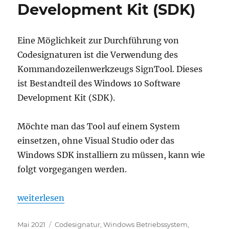
Development Kit (SDK)
mit
Fehlercode
0x8007000b
Eine Möglichkeit zur Durchführung von
(ERROR_BAD_FORMAT)
Codesignaturen ist die Verwendung des
Kommandozeilenwerkzeugs SignTool. Dieses
ist Bestandteil des Windows 10 Software
Development Kit (SDK).
Möchte man das Tool auf einem System
einsetzen, ohne Visual Studio oder das
Windows SDK installiern zu müssen, kann wie
folgt vorgegangen werden.
„SignTool Installation ohne Installation des Wind
weiterlesen
Veröffentlicht
Kategorien
Mai 2021
Codesignatur
,
Windows Betriebssystem
,