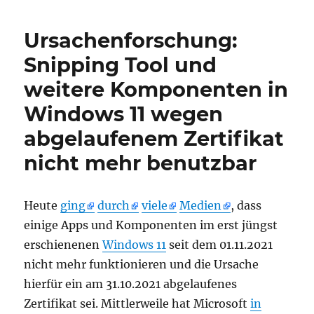
im
Subject
Ursachenforschung:
Distinguished
Name
Snipping Tool und
von
weitere Komponenten in
Zertifikatanforderungen
und
Windows 11 wegen
ausgestellten
Zertifikaten
abgelaufenem Zertifikat
nicht mehr benutzbar
Heute
ging
durch
viele
Medien
, dass
einige Apps und Komponenten im erst jüngst
erschienenen
Windows 11
seit dem 01.11.2021
nicht mehr funktionieren und die Ursache
hierfür ein am 31.10.2021 abgelaufenes
Zertifikat sei. Mittlerweile hat Microsoft
in