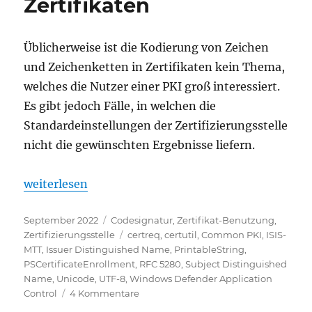
Zertifikaten
Üblicherweise ist die Kodierung von Zeichen
und Zeichenketten in Zertifikaten kein Thema,
welches die Nutzer einer PKI groß interessiert.
Es gibt jedoch Fälle, in welchen die
Standardeinstellungen der Zertifizierungsstelle
nicht die gewünschten Ergebnisse liefern.
„Zeichenkodierung im Subject Distinguished Name v
weiterlesen
Veröffentlicht
Kategorien
September 2022
Codesignatur
,
Zertifikat-Benutzung
,
am
Schlagwörter
Zertifizierungsstelle
certreq
,
certutil
,
Common PKI
,
ISIS-
MTT
,
Issuer Distinguished Name
,
PrintableString
,
PSCertificateEnrollment
,
RFC 5280
,
Subject Distinguished
Name
,
Unicode
,
UTF-8
,
Windows Defender Application
zu
Control
4 Kommentare
Zeichenkodierung