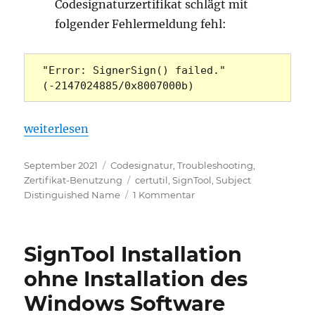
Codesignaturzertifikat schlägt mit
folgender Fehlermeldung fehl:
"Error: SignerSign() failed." 
(-2147024885/0x8007000b) 
„Codesignaturen von Appx Paketen per SignTool.
weiterlesen
Veröffentlicht
Kategorien
September 2021
Codesignatur
,
Troubleshooting
,
am
Schlagwörter
Zertifikat-Benutzung
certutil
,
SignTool
,
Subject
zu
Distinguished Name
1 Kommentar
Codesignaturen
von
Appx
SignTool Installation
Paketen
per
ohne Installation des
SignTool.exe
Windows Software
schlagen
fehl