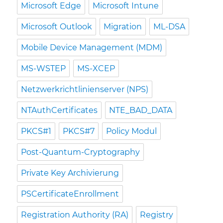
Microsoft Edge
Microsoft Intune
Microsoft Outlook
Migration
ML-DSA
Mobile Device Management (MDM)
MS-WSTEP
MS-XCEP
Netzwerkrichtlinienserver (NPS)
NTAuthCertificates
NTE_BAD_DATA
PKCS#1
PKCS#7
Policy Modul
Post-Quantum-Cryptography
Private Key Archivierung
PSCertificateEnrollment
Registration Authority (RA)
Registry