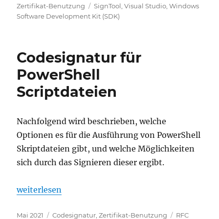
am
Schlagwörter
Zertifikat-Benutzung
SignTool
,
Visual Studio
,
Windows
Software Development Kit (SDK)
Codesignatur für
PowerShell
Scriptdateien
Nachfolgend wird beschrieben, welche
Optionen es für die Ausführung von PowerShell
Skriptdateien gibt, und welche Möglichkeiten
sich durch das Signieren dieser ergibt.
„Codesignatur für PowerShell Scriptdateien“
weiterlesen
Veröffentlicht
Kategorien
Schlagwörter
Mai 2021
Codesignatur
,
Zertifikat-Benutzung
RFC