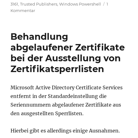
am
3161
,
Trusted Publishers
,
Windows Powershell
1
zu
Kommentar
Codesignatur
für
PowerShell
Behandlung
Scriptdateien
abgelaufener Zertifikate
bei der Ausstellung von
Zertifikatsperrlisten
Microsoft Active Directory Certificate Services
entfernt in der Standardeinstellung die
Seriennummern abgelaufener Zertifikate aus
den ausgestellten Sperrlisten.
Hierbei gibt es allerdings einige Ausnahmen.