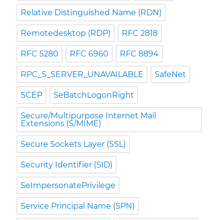
Relative Distinguished Name (RDN)
Remotedesktop (RDP)
RFC 2818
RFC 5280
RFC 6960
RFC 8894
RPC_S_SERVER_UNAVAILABLE
SafeNet
SCEP
SeBatchLogonRight
Secure/Multipurpose Internet Mail
Extensions (S/MIME)
Secure Sockets Layer (SSL)
Security Identifier (SID)
SeImpersonatePrivilege
Service Principal Name (SPN)