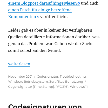
einem Blogpost darauf hingewiesen
und auch
einen Patch für einige betroffene
Komponenten
veröffentlicht.
Leider gab es aber in keiner der verfügbaren
Quellen detaillierte Informationen darüber, was
genau das Problem war. Gehen wir der Sache
somit selbst auf den Grund.
„Ursachenforschung: Snipping Tool und weitere K
weiterlesen
Veröffentlicht
Kategorien
November 2021
Codesignatur
,
Troubleshooting
,
am
Schlagwörte
Windows Betriebssystem
,
Zertifikat-Benutzung
Gegensignatur (Time Stamp)
,
RFC 3161
,
Windows 11
Codesignaturen von