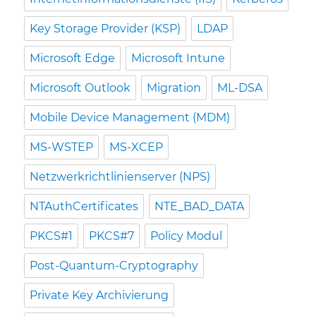
Key Storage Provider (KSP)
LDAP
Microsoft Edge
Microsoft Intune
Microsoft Outlook
Migration
ML-DSA
Mobile Device Management (MDM)
MS-WSTEP
MS-XCEP
Netzwerkrichtlinienserver (NPS)
NTAuthCertificates
NTE_BAD_DATA
PKCS#1
PKCS#7
Policy Modul
Post-Quantum-Cryptography
Private Key Archivierung