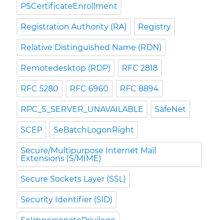
PSCertificateEnrollment
Registration Authority (RA)
Registry
Relative Distinguished Name (RDN)
Remotedesktop (RDP)
RFC 2818
RFC 5280
RFC 6960
RFC 8894
RPC_S_SERVER_UNAVAILABLE
SafeNet
SCEP
SeBatchLogonRight
Secure/Multipurpose Internet Mail
Extensions (S/MIME)
Secure Sockets Layer (SSL)
Security Identifier (SID)