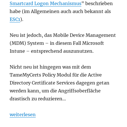
Smartcard Logon Mechanismus
" beschrieben
habe (im Allgemeinen auch auch bekannt als
ESC1
).
Neu ist jedoch, das Mobile Device Management
(MDM) System – in diesem Fall Microsoft
Intune – entsprechend auszunutzen.
Nicht neu ist hingegen was mit dem
TameMyCerts Policy Modul für die Active
Directory Certificate Services dagegen getan
werden kann, um die Angriffsoberfläche
drastisch zu reduzieren…
„Angriff auf das Active Directory über Microsoft 
weiterlesen