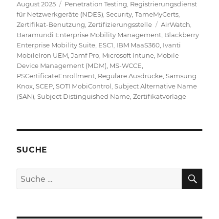
Veröffentlicht
Kategorien
August 2025
Penetration Testing
,
Registrierungsdienst
am
für Netzwerkgeräte (NDES)
,
Security
,
TameMyCerts
,
Schlagwörter
Zertifikat-Benutzung
,
Zertifizierungsstelle
AirWatch
,
Baramundi Enterprise Mobility Management
,
Blackberry
Enterprise Mobility Suite
,
ESC1
,
IBM MaaS360
,
Ivanti
MobileIron UEM
,
Jamf Pro
,
Microsoft Intune
,
Mobile
Device Management (MDM)
,
MS-WCCE
,
PSCertificateEnrollment
,
Reguläre Ausdrücke
,
Samsung
Knox
,
SCEP
,
SOTI MobiControl
,
Subject Alternative Name
(SAN)
,
Subject Distinguished Name
,
Zertifikatvorlage
SUCHE
SU
Suche
nach: