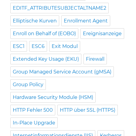
EDITF_ATTRIBUTESUBJECTALTNAME2
Elliptische Kurven
Enrollment Agent
Enroll on Behalf of (EOBO)
Ereignisanzeige
ESC1
ESC6
Exit Modul
Extended Key Usage (EKU)
Firewall
Group Managed Service Account (gMSA)
Group Policy
Hardware Security Module (HSM)
HTTP Fehler 500
HTTP über SSL (HTTPS)
In-Place Upgrade
Internetinformationsdienste (IIS)
Kerberos