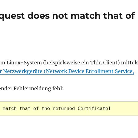
of
0x80
(EOBO)
equest does not match that of
(-214
CRYP
!
em Linux-System (beispielsweise ein Thin Client) mittel
ür Netzwerkgeräte (Network Device Enrollment Service,
gender Fehlermeldung fehl:
 match that of the returned Certificate!
that of the returned Certificate!“