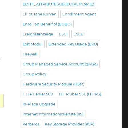
EDITF_ATTRIBUTESUBJECTALTNAME2
092012
6885614
Elliptische Kurven
Enrollment Agent
T_E_NO_REVOCATION_CHECK)"
Enroll on Behalf of (EOBO)
Ereignisanzeige
ESC1
ESC6
Exit Modul
Extended Key Usage (EKU)
Firewall
s
Group Managed Service Account (gMSA)
Group Policy
Hardware Security Module (HSM)
HTTP Fehler 500
HTTP über SSL (HTTPS)
In-Place Upgrade
Internetinformationsdienste (IIS)
Kerberos
Key Storage Provider (KSP)