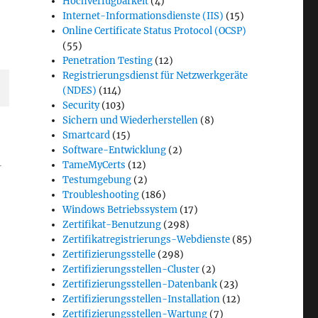
Hochverfügbarkeit
(4)
Internet-Informationsdienste (IIS)
(15)
Online Certificate Status Protocol (OCSP)
(55)
Penetration Testing
(12)
Registrierungsdienst für Netzwerkgeräte
(NDES)
(114)
Security
(103)
Sichern und Wiederherstellen
(8)
Smartcard
(15)
Software-Entwicklung
(2)
TameMyCerts
(12)
r
Testumgebung
(2)
Troubleshooting
(186)
Windows Betriebssystem
(17)
Zertifikat-Benutzung
(298)
Zertifikatregistrierungs-Webdienste
(85)
Zertifizierungsstelle
(298)
Zertifizierungsstellen-Cluster
(2)
Zertifizierungsstellen-Datenbank
(23)
Zertifizierungsstellen-Installation
(12)
Zertifizierungsstellen-Wartung
(7)