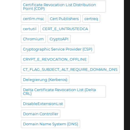
Certificate Revocation List Distribution
fikatanforderungen
Point (CDP)
certlm.msc
Cert Publishers
certreq
eresponder
certutil
CERT_E_UNTRUSTEDCA
)
gen
Chromium
CryptoAPI
disch
Cryptographic Service Provider (CSP)
CRYPT_E_REVOCATION_OFFLINE
ermeldung
CT_FLAG_SUBJECT_ALT_REQUIRE_DOMAIN_DNS
ation
Delegierung (Kerberos)
ion
Delta Certificate Revocation List (Delta
le
CRL)
DisableExtensionList
k
ation
Domain Controller
Domain Name System (DNS)
icate.