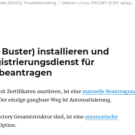
Schlagwörter
räte (NDES)
,
Troubleshooting
Debian
,
Linux
,
PKCS#7
,
SCEP
,
sscep
,
Buster) installieren und
istrierungsdienst für
 beantragen
 Zertifikaten ausrüsten, ist eine
manuelle Beantragun
e!
 Der einzige gangbare Weg ist Automatisierung.
ectory Gesamtstruktur sind, ist eine
automatische
Option.