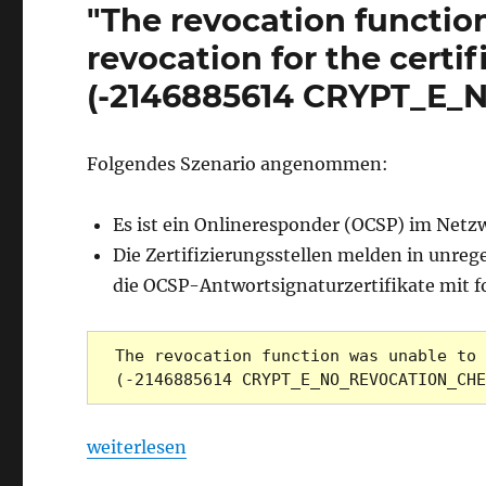
"The revocation functio
revocation for the certi
(-2146885614 CRYPT_E
Folgendes Szenario angenommen:
Es ist ein Onlineresponder (OCSP) im Netzw
Die Zertifizierungsstellen melden in unre
die OCSP-Antwortsignaturzertifikate mit 
The revocation function was unable to 
(-2146885614 CRYPT_E_NO_REVOCATION_CHE
„Zertifikatanforderungen für den Onlineres
weiterlesen