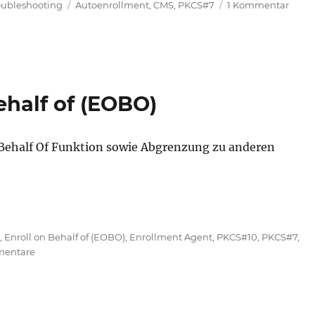
Schlagwörter
zu
oubleshooting
Autoenrollment
,
CMS
,
PKCS#7
1 Kommentar
Zerti
für
den
Onlin
(OCSP
schla
ehalf of (EOBO)
spora
fehl
mit
 Behalf Of Funktion sowie Abgrenzung zu anderen
Fehl
"The
revoc
funct
was
unab
agwörter
S
,
Enroll on Behalf of (EOBO)
,
Enrollment Agent
,
PKCS#10
,
PKCS#7
,
to
zu
mentare
chec
Grundlagen:
revoc
Enroll
for
on
the
Behalf
certif