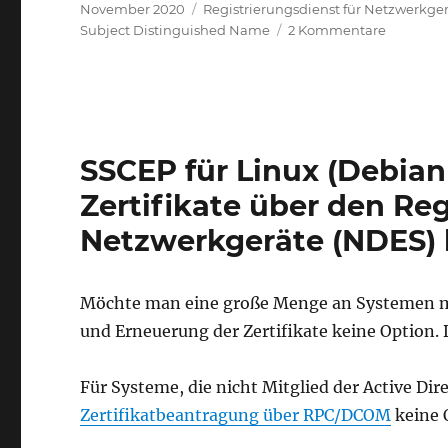
Veröffentlicht
Kategorien
November 2020
Registrierungsdienst für Netzwerkge
am
zu
Subject Distinguished Name
2 Kommentare
SSCEP:
Subject
of
our
request
does
SSCEP für Linux (Debian 
not
Zertifikate über den Reg
match
that
Netzwerkgeräte (NDES)
of
the
returned
Möchte man eine große Menge an Systemen mit
Certificat
und Erneuerung der Zertifikate keine Option.
Für Systeme, die nicht Mitglied der Active Dir
Zertifikatbeantragung über RPC/DCOM
keine 