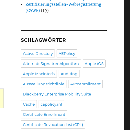
Zertifizierungsstellen-Webregistrierung
(CAWE)
(19)
SCHLAGWÖRTER
Active Directory
AEPolicy
AlternateSignatureAlgorithm
Apple iOS
Apple Macintosh
Auditing
Ausstellungsrichtlinie
Autoenrollment
Blackberry Enterprise Mobility Suite
Cache
capolicy.inf
Certificate Enrollment
dung "The revocation function was unable to check re
Certificate Revocation List (CRL)