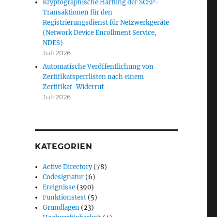
Kryptographische Härtung der SCEP-
 (Network Device Enrollment Service, NDES)“
Transaktionen für den
Registrierungsdienst für Netzwerkgeräte
(Network Device Enrollment Service,
NDES)
Juli 2026
Automatische Veröffentlichung von
Zertifikatsperrlisten nach einem
Zertifikat-Widerruf
Juli 2026
KATEGORIEN
Active Directory
(78)
Codesignatur
(6)
Ereignisse
(390)
Funktionstest
(5)
Grundlagen
(23)