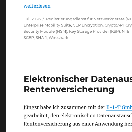
„Kryptographische Härtung der SCEP-Transakt
weiterlesen
Veröffentlicht
Kategorien
Juli 2026
Registrierungsdienst für Netzwerkgeräte (N
am
Enterprise Mobility Suite
,
CEP Encryption
,
CryptoAPI
,
Cry
Security Module (HSM)
,
Key Storage Provider (KSP)
,
NTE
SCEP
,
SHA-1
,
Wireshark
Elektronischer Datenau
Rentenversicherung
Jüngst habe ich zusammen mit der
B-I-T Gmb
gearbeitet, den elektronischen Datenaustaus
Rentenversicherung aus einer Anwendung hera