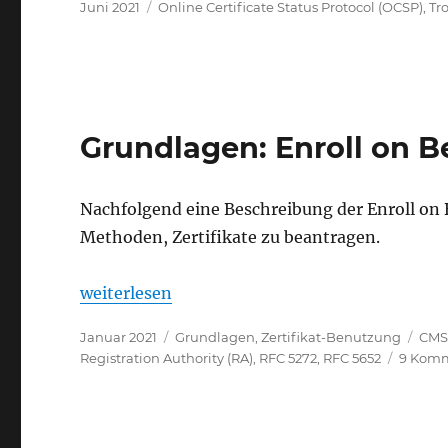
Veröffentlicht
Kategorien
Juni 2021
Online Certificate Status Protocol (OCSP)
,
Tr
am
Grundlagen: Enroll on B
Nachfolgend eine Beschreibung der Enroll on
Methoden, Zertifikate zu beantragen.
„Grundlagen: Enroll on Behalf of (EOBO)“
weiterlesen
Veröffentlicht
Kategorien
Schl
Januar 2021
Grundlagen
,
Zertifikat-Benutzung
CM
am
Registration Authority (RA)
,
RFC 5272
,
RFC 5652
9 Kom