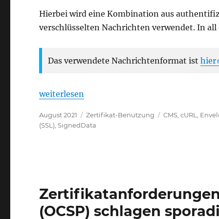
Hierbei wird eine Kombination aus authentifi
verschlüsselten Nachrichten verwendet. In a
Das verwendete Nachrichtenformat ist
hier
„Elektronischer Datenaustausch mit der Deu
weiterlesen
Veröffentlicht
Kategorien
Schlagwörter
August 2021
Zertifikat-Benutzung
CMS
,
cURL
,
Enve
am
(SSL)
,
SignedData
Zertifikatanforderungen
(OCSP) schlagen sporad