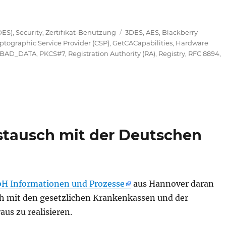
ionen für den Registrierungsdienst für Netzwerkgeräte
Schlagwörter
DES)
,
Security
,
Zertifikat-Benutzung
3DES
,
AES
,
Blackberry
ptographic Service Provider (CSP)
,
GetCACapabilities
,
Hardware
_BAD_DATA
,
PKCS#7
,
Registration Authority (RA)
,
Registry
,
RFC 8894
,
stausch mit der Deutschen
H Informationen und Prozesse
aus Hannover daran
ch mit den gesetzlichen Krankenkassen und der
us zu realisieren.