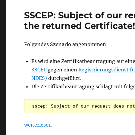
SSCEP: Subject of our r
the returned Certificate
Folgendes Szenario angenommen:
Es wird eine Zertifikatbeantragung auf ein
SSCEP
gegen einen
Registrierungsdienst f
NDES)
durchgeführt.
Die Zertifikatbeantragung schlägt mit fol
sscep: Subject of our request does not
„SSCEP: Subject of our request does not match 
weiterlesen