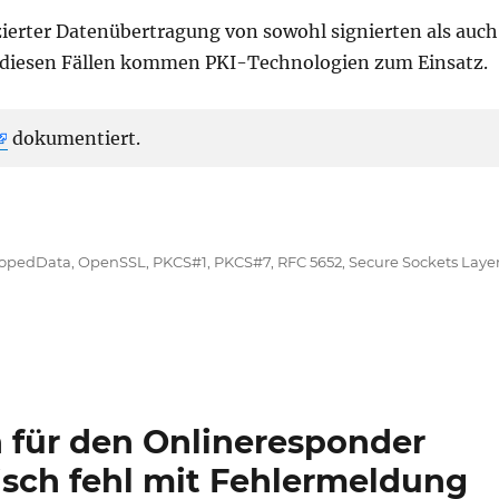
zierter Datenübertragung von sowohl signierten als auch
ll diesen Fällen kommen PKI-Technologien zum Einsatz.
dokumentiert.
tschen Rentenversicherung“
lopedData
,
OpenSSL
,
PKCS#1
,
PKCS#7
,
RFC 5652
,
Secure Sockets Laye
 für den Onlineresponder
isch fehl mit Fehlermeldung