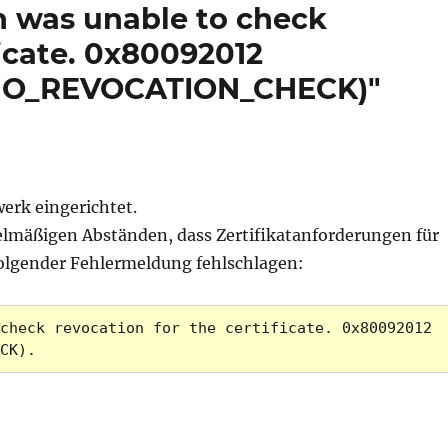
n was unable to check
ficate. 0x80092012
_NO_REVOCATION_CHECK)"
erk eingerichtet.
gelmäßigen Abständen, dass Zertifikatanforderungen für
folgender Fehlermeldung fehlschlagen:
check revocation for the certificate. 0x80092012 
CK).
ponder (OCSP) schlagen sporadisch fehl mit Fehlermel