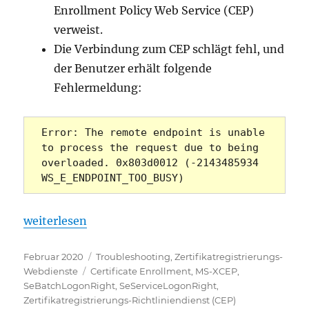
Enrollment Policy Web Service (CEP)
verweist.
Die Verbindung zum CEP schlägt fehl, und
der Benutzer erhält folgende
Fehlermeldung:
Error: The remote endpoint is unable 
to process the request due to being 
overloaded. 0x803d0012 (-2143485934 
WS_E_ENDPOINT_TOO_BUSY)
„Die Beantragung eines Zertifikats über die Certi
weiterlesen
Veröffentlicht
Kategorien
Februar 2020
Troubleshooting
,
Zertifikatregistrierungs-
am
Schlagwörter
Webdienste
Certificate Enrollment
,
MS-XCEP
,
SeBatchLogonRight
,
SeServiceLogonRight
,
Zertifikatregistrierungs-Richtliniendienst (CEP)