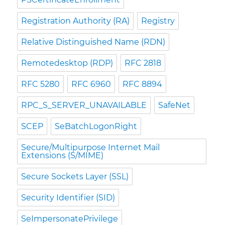
Registration Authority (RA)
Registry
Relative Distinguished Name (RDN)
Remotedesktop (RDP)
RFC 2818
RFC 5280
RFC 6960
RFC 8894
RPC_S_SERVER_UNAVAILABLE
SafeNet
SCEP
SeBatchLogonRight
Secure/Multipurpose Internet Mail
Extensions (S/MIME)
Secure Sockets Layer (SSL)
Security Identifier (SID)
SeImpersonatePrivilege