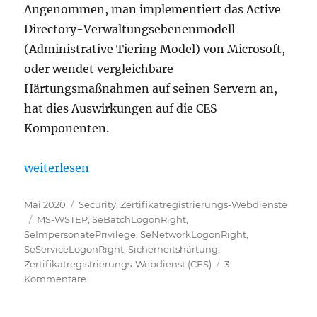
Angenommen, man implementiert das Active
Directory-Verwaltungsebenenmodell
(Administrative Tiering Model) von Microsoft,
oder wendet vergleichbare
Härtungsmaßnahmen auf seinen Servern an,
hat dies Auswirkungen auf die CES
Komponenten.
„Benötigte Windows-Sicherheitsberechtigungen für
weiterlesen
Veröffentlicht
Kategorien
Mai 2020
Security
,
Zertifikatregistrierungs-Webdienste
am
Schlagwörter
MS-WSTEP
,
SeBatchLogonRight
,
SeImpersonatePrivilege
,
SeNetworkLogonRight
,
SeServiceLogonRight
,
Sicherheitshärtung
,
Zertifikatregistrierungs-Webdienst (CES)
3
zu
Kommentare
Benötigte
Windows-