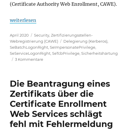
(Certificate Authority Web Enrollment, CAWE).
„Benötigte Windows-Sicherheitsberechtigungen für
weiterlesen
Veröffentlicht
Kategorien
April 2020
Security
,
Zertifizierungsstellen-
am
Schlagwörter
Webregistrierung (CAWE)
Delegierung (Kerberos)
,
SeBatchLogonRight
,
SeImpersonatePrivilege
,
SeServiceLogonRight
,
SeTcbPrivilege
,
Sicherheitshärtung
zu
3 Kommentare
Benötigte
Windows-
Sicherheitsberechtigungen
Die Beantragung eines
für
die
Zertifikats über die
Zertifizierungsstellen-
Certificate Enrollment
Webregistrierung
(CAWE)
Web Services schlägt
fehl mit Fehlermeldung