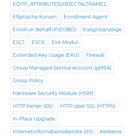
EDITF_ATTRIBUTESUBJECTALTNAME2
Elliptische Kurven
Enrollment Agent
Enroll on Behalf of (EOBO)
Ereignisanzeige
ESC1
ESC6
Exit Modul
Extended Key Usage (EKU)
Firewall
Group Managed Service Account (gMSA)
Group Policy
Hardware Security Module (HSM)
HTTP Fehler 500
HTTP über SSL (HTTPS)
In-Place Upgrade
Internetinformationsdienste (IIS)
Kerberos