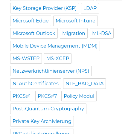
Key Storage Provider (KSP)
LDAP
Microsoft Edge
Microsoft Intune
Microsoft Outlook
Migration
ML-DSA
Mobile Device Management (MDM)
MS-WSTEP
MS-XCEP
Netzwerkrichtlinienserver (NPS)
NTAuthCertificates
NTE_BAD_DATA
PKCS#1
PKCS#7
Policy Modul
Post-Quantum-Cryptography
Private Key Archivierung
PSCertificateEnrollment