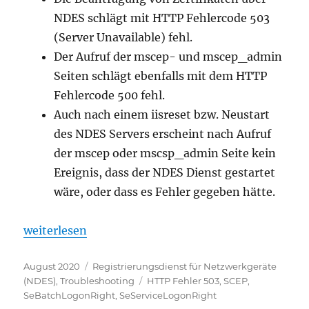
NDES schlägt mit HTTP Fehlercode 503
(Server Unavailable) fehl.
Der Aufruf der mscep- und mscep_admin
Seiten schlägt ebenfalls mit dem HTTP
Fehlercode 500 fehl.
Auch nach einem iisreset bzw. Neustart
des NDES Servers erscheint nach Aufruf
der mscep oder mscsp_admin Seite kein
Ereignis, dass der NDES Dienst gestartet
wäre, oder dass es Fehler gegeben hätte.
„Die Beantragung von Zertifikaten über den Registr
weiterlesen
Veröffentlicht
Kategorien
August 2020
Registrierungsdienst für Netzwerkgeräte
am
Schlagwörter
(NDES)
,
Troubleshooting
HTTP Fehler 503
,
SCEP
,
SeBatchLogonRight
,
SeServiceLogonRight