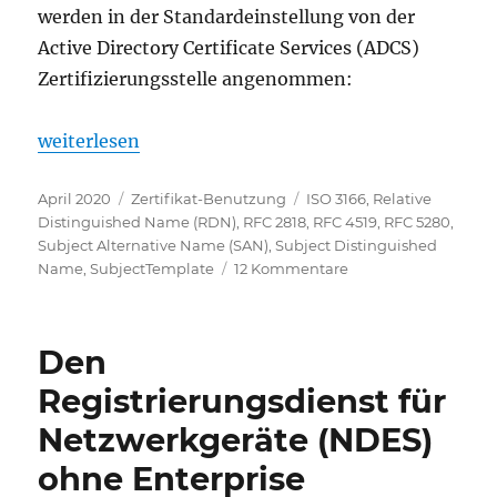
werden in der Standardeinstellung von der
Active Directory Certificate Services (ADCS)
Zertifizierungsstelle angenommen:
„Erlaubte Relative Distinguished Names (RDNs) im S
weiterlesen
Veröffentlicht
Kategorien
Schlagwörter
April 2020
Zertifikat-Benutzung
ISO 3166
,
Relative
am
Distinguished Name (RDN)
,
RFC 2818
,
RFC 4519
,
RFC 5280
,
Subject Alternative Name (SAN)
,
Subject Distinguished
zu
Name
,
SubjectTemplate
12 Kommentare
Erlaubte
Relative
Distinguished
Den
Names
(RDNs)
Registrierungsdienst für
im
Netzwerkgeräte (NDES)
Subject
Distinguished
ohne Enterprise
Name