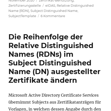
November 2020
Zertifikat-Benutzung
,
am
Schlagwörter
Zertifizierungsstelle
eIDAS
,
Relative Distinguished
Name (RDN)
,
Subject Distinguished Name
,
zu
SubjectTemplate
6 Kommentare
Verwenden
von
nicht
Die Reihenfolge der
definierten
Relative
Relative Distinguished
Distinguished
Names (RDNs) im
Names
(RDN)
Subject Distinguished
in
ausgestellten
Name (DN) ausgestellter
Zertifikaten
Zertifikate ändern
Microsoft Active Directory Certificate Services
übernimmt Subjects aus Zertifikatanträgen für
Vorlagen, in welchen dessen Angabe durch den