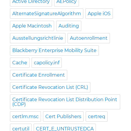
Active Directory
AEPolicy
AlternateSignatureAlgorithm
Apple iOS
Apple Macintosh
Auditing
Ausstellungsrichtlinie
Autoenrollment
Blackberry Enterprise Mobility Suite
Cache
capolicy.inf
Certificate Enrollment
Certificate Revocation List (CRL)
Certificate Revocation List Distribution Point
(CDP)
certlm.msc
Cert Publishers
certreq
certutil
CERT_E_UNTRUSTEDCA