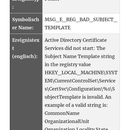
:
Symbolisch
MSG_E_REG_BAD_SUBJECT_
er Name:
TEMPLATE
Ereignistex
Active Directory Certificate
t
Services did not start: The
(englisch):
Subject Name Template string
in the registry value
HKEY_LOCAL_MACHINE\SYST
EM\CurrentControlSet\Service
s\CertSvc\Configuration\%1\S
ubjectTemplate is invalid. An
example of a valid string is:
CommonName
OrganizationalUnit
Organization Locality State