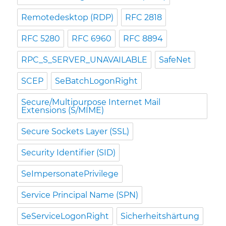
Remotedesktop (RDP)
RFC 2818
RFC 5280
RFC 6960
RFC 8894
RPC_S_SERVER_UNAVAILABLE
SafeNet
SCEP
SeBatchLogonRight
Secure/Multipurpose Internet Mail
Extensions (S/MIME)
Secure Sockets Layer (SSL)
Security Identifier (SID)
SeImpersonatePrivilege
Service Principal Name (SPN)
SeServiceLogonRight
Sicherheitshärtung