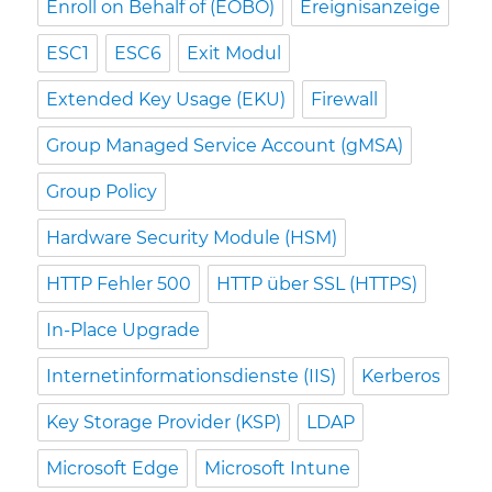
Enroll on Behalf of (EOBO)
Ereignisanzeige
ESC1
ESC6
Exit Modul
Extended Key Usage (EKU)
Firewall
Group Managed Service Account (gMSA)
Group Policy
Hardware Security Module (HSM)
HTTP Fehler 500
HTTP über SSL (HTTPS)
In-Place Upgrade
Internetinformationsdienste (IIS)
Kerberos
Key Storage Provider (KSP)
LDAP
Microsoft Edge
Microsoft Intune