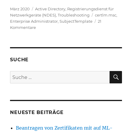
Veröffentlicht
Kategorien
März 2020
Active Directory
,
Registrierungsdienst für
am
Schlagwörter
Netzwerkgeräte (NDES)
,
Troubleshooting
certlm.msc
,
Enterprise Administrator
,
SubjectTemplate
21
zu
Kommentare
Den
Registrierungsdienst
für
Netzwerkgeräte
(NDES)
SUCHE
ohne
Enterprise
SU
Suche
Administrator
nach:
Berechtigungen
installieren
NEUESTE BEITRÄGE
Beantragen von Zertifikaten mit auf ML-