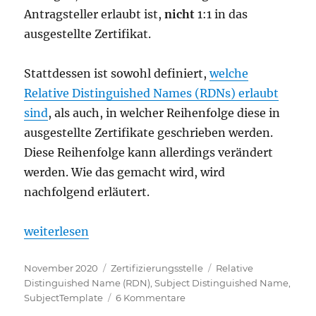
Antragsteller erlaubt ist,
nicht
1:1 in das
ausgestellte Zertifikat.
Stattdessen ist sowohl definiert,
welche
Relative Distinguished Names (RDNs) erlaubt
sind
, als auch, in welcher Reihenfolge diese in
ausgestellte Zertifikate geschrieben werden.
Diese Reihenfolge kann allerdings verändert
werden. Wie das gemacht wird, wird
nachfolgend erläutert.
„Die Reihenfolge der Relative Distinguished Names 
weiterlesen
Veröffentlicht
Kategorien
Schlagwörter
November 2020
Zertifizierungsstelle
Relative
am
Distinguished Name (RDN)
,
Subject Distinguished Name
,
zu
SubjectTemplate
6 Kommentare
Die