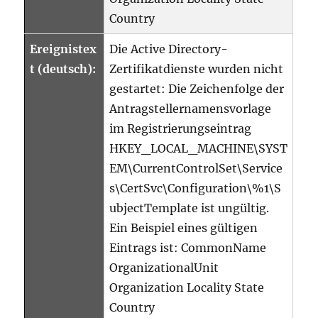
Country
Ereignistex
Die Active Directory-
t (deutsch):
Zertifikatdienste wurden nicht
gestartet: Die Zeichenfolge der
Antragstellernamensvorlage
im Registrierungseintrag
HKEY_LOCAL_MACHINE\SYST
EM\CurrentControlSet\Service
s\CertSvc\Configuration\%1\S
ubjectTemplate ist ungültig.
Ein Beispiel eines gültigen
Eintrags ist: CommonName
OrganizationalUnit
Organization Locality State
Country