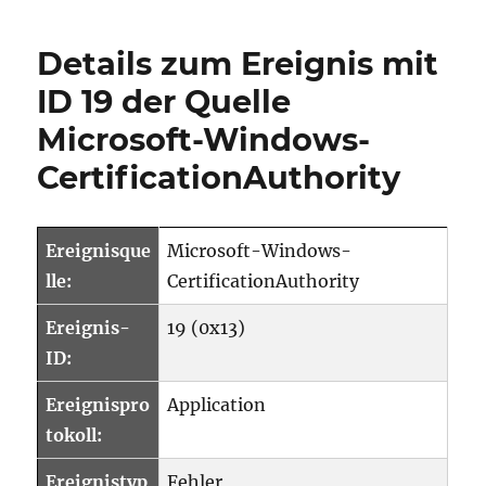
Reihenfolge
der
Details zum Ereignis mit
Relative
Distinguished
ID 19 der Quelle
Names
Microsoft-Windows-
(RDNs)
im
CertificationAuthority
Subject
Distinguished
Name
(DN)
Ereignisque
Microsoft-Windows-
ausgestellter
lle:
CertificationAuthority
Zertifikate
ändern
Ereignis-
19 (0x13)
ID:
Ereignispro
Application
tokoll:
Ereignistyp
Fehler