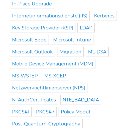
In-Place Upgrade
Internetinformationsdienste (IIS)
Kerberos
Key Storage Provider (KSP)
LDAP
Microsoft Edge
Microsoft Intune
Microsoft Outlook
Migration
ML-DSA
Mobile Device Management (MDM)
MS-WSTEP
MS-XCEP
Netzwerkrichtlinienserver (NPS)
NTAuthCertificates
NTE_BAD_DATA
PKCS#1
PKCS#7
Policy Modul
Post-Quantum-Cryptography