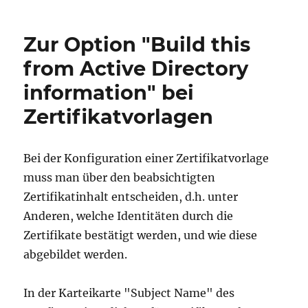
der
Identität
Zur Option "Build this
für
den
from Active Directory
IIS
information" bei
Anwendungspool
des
Zertifikatvorlagen
Registrierungsdienstes
für
Netzwerkgeräte
Bei der Konfiguration einer Zertifikatvorlage
(NDES)
muss man über den beabsichtigten
Zertifikatinhalt entscheiden, d.h. unter
Anderen, welche Identitäten durch die
Zertifikate bestätigt werden, und wie diese
abgebildet werden.
In der Karteikarte "Subject Name" des