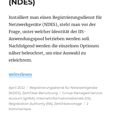
(NDES)
Installiert man einen Registrierungsdienst für
Netzwerkgeräte (NDES), steht man vor der
Frage, unter welcher Identität der IIS-
Anwendungspool betrieben werden soll.
Nachfolgend werden die einzelnen Optionen
näher beleuchtet, um eine Auswahl zu
erleichtern.
„Auswahl der Identität für den IIS Anwendungspool
weiterlesen
Veröffentlicht
Kategorien
April 2022
Registrierungsdienst für Netzwerkgeräte
am
Schlagwörter
(NDES)
,
Zertifikat-Benutzung
Group Managed Service
Account (gMSA)
,
Internetinformationsdienste (IIS)
,
Registration Authority (RA)
,
Zertifikatvorlage
2
zu
Kommentare
Auswahl