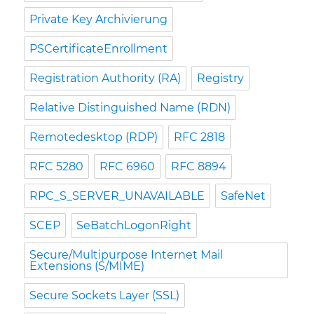
Private Key Archivierung
PSCertificateEnrollment
Registration Authority (RA)
Registry
Relative Distinguished Name (RDN)
Remotedesktop (RDP)
RFC 2818
RFC 5280
RFC 6960
RFC 8894
RPC_S_SERVER_UNAVAILABLE
SafeNet
SCEP
SeBatchLogonRight
Secure/Multipurpose Internet Mail
Extensions (S/MIME)
Secure Sockets Layer (SSL)