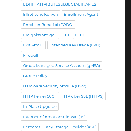
EDITF_ATTRIBUTESUBJECTALTNAME2
Elliptische Kurven
Enrollment Agent
Enroll on Behalf of (EOBO)
Ereignisanzeige
ESC1
ESC6
Exit Modul
Extended Key Usage (EKU)
Firewall
Group Managed Service Account (gMSA)
Group Policy
Hardware Security Module (HSM)
HTTP Fehler 500
HTTP über SSL (HTTPS)
In-Place Upgrade
Internetinformationsdienste (IIS)
Kerberos
Key Storage Provider (KSP)