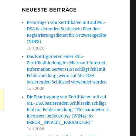
NEUESTE BEITRÄGE
Beantragen von Zertifikaten mit auf ML-
DSA basierenden Schlüsseln über den
Registrierungsdienst für Netzwerkgeräte
(NDES)
Juli 2026
Das Konfigurieren einer SSL-
Zertifikatbindung für Microsoft Internet
Information Server (IIS) schlägt fehl mit
Fehlermeldung, wenn auf ML-DSA
basierenden Schlüssel verwendet werden
Juli 2026
Die Beantragung von Zertifikaten mit auf
ML-DSA basierenden Schlüsseln schlägt
fehl mit Fehlermeldung "The parameter is
incorrect. 0x80070057 (WIN32: 87
Enrollment Policy Web Service (CEP) schlägt fehl mit d
ERROR_INVALID_PARAMETER)"
Juli 2026