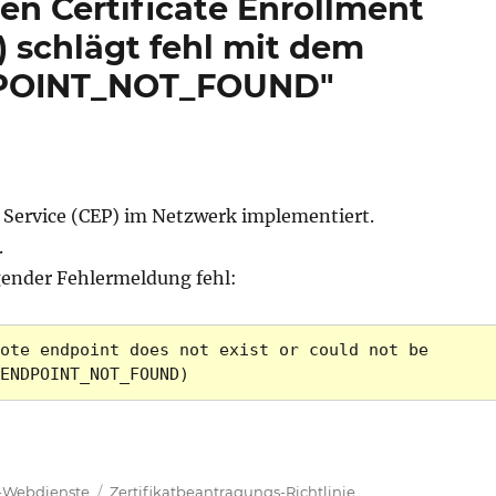
den Certificate Enrollment
) schlägt fehl mit dem
DPOINT_NOT_FOUND"
eb Service (CEP) im Netzwerk implementiert.
.
gender Fehlermeldung fehl:
ote endpoint does not exist or could not be 
ENDPOINT_NOT_FOUND) 
gsrichtlinie (Enrollment Policy) für den Certificate 
Schlagwörter
gs-Webdienste
Zertifikatbeantragungs-Richtlinie
,