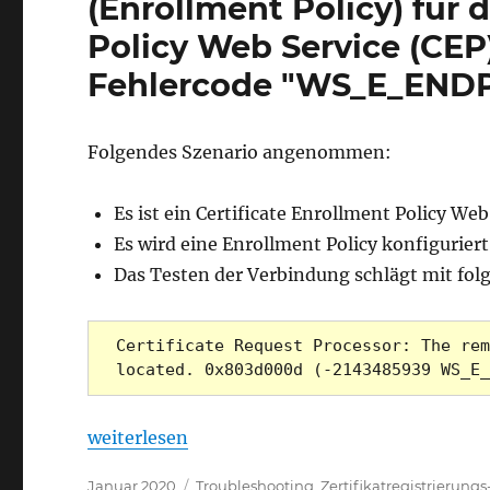
(Enrollment Policy) für 
Policy Web Service (CEP
Fehlercode "WS_E_EN
Folgendes Szenario angenommen:
Es ist ein Certificate Enrollment Policy W
Es wird eine Enrollment Policy konfiguriert
Das Testen der Verbindung schlägt mit fol
Certificate Request Processor: The rem
located. 0x803d000d (-2143485939 WS_E_
„Die Erstellung einer Zertifikatregistrierun
weiterlesen
Veröffentlicht
Kategorien
Januar 2020
Troubleshooting
,
Zertifikatregistrierun