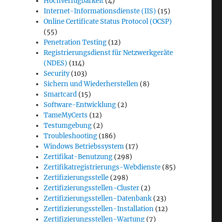
Hochverfügbarkeit
(4)
Internet-Informationsdienste (IIS)
(15)
Online Certificate Status Protocol (OCSP)
(55)
Penetration Testing
(12)
Registrierungsdienst für Netzwerkgeräte
(NDES)
(114)
Security
(103)
Sichern und Wiederherstellen
(8)
Smartcard
(15)
Software-Entwicklung
(2)
TameMyCerts
(12)
Testumgebung
(2)
Troubleshooting
(186)
Windows Betriebssystem
(17)
Zertifikat-Benutzung
(298)
Zertifikatregistrierungs-Webdienste
(85)
Zertifizierungsstelle
(298)
Zertifizierungsstellen-Cluster
(2)
Zertifizierungsstellen-Datenbank
(23)
Zertifizierungsstellen-Installation
(12)
Zertifizierungsstellen-Wartung
(7)