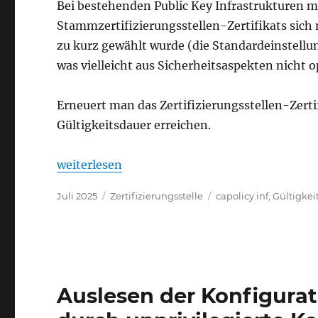
Bei bestehenden Public Key Infrastrukturen mag
Stammzertifizierungsstellen-Zertifikats sich n
zu kurz gewählt wurde (die Standardeinstellung
was vielleicht aus Sicherheitsaspekten nicht op
Erneuert man das Zertifizierungsstellen-Zerti
Gültigkeitsdauer erreichen.
„Verlängern oder verkürzen des Gültigkeitsze
weiterlesen
Veröffentlicht
Kategorien
Schlagwörter
Juli 2025
Zertifizierungsstelle
capolicy.inf
,
Gültigkei
am
Auslesen der Konfigurati