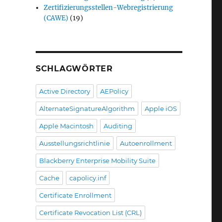
Zertifizierungsstellen-Webregistrierung
(CAWE)
(19)
werden kann“
SCHLAGWÖRTER
Active Directory
AEPolicy
AlternateSignatureAlgorithm
Apple iOS
Apple Macintosh
Auditing
Ausstellungsrichtlinie
Autoenrollment
Blackberry Enterprise Mobility Suite
Cache
capolicy.inf
Certificate Enrollment
Certificate Revocation List (CRL)