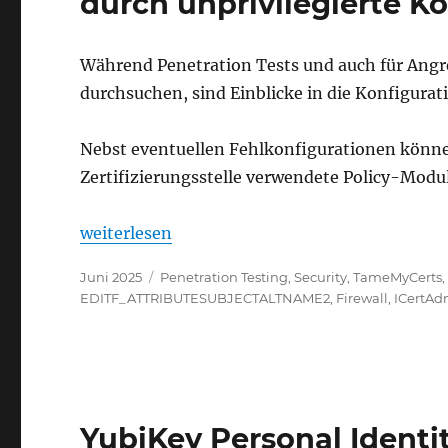
durch unprivilegierte K
Während Penetration Tests und auch für Angrei
durchsuchen, sind Einblicke in die Konfigurati
Nebst eventuellen Fehlkonfigurationen könne
Zertifizierungsstelle verwendete Policy-Modu
„Auslesen der Konfiguration der Zertifizierun
weiterlesen
Veröffentlicht
Kategorien
Juni 2025
Penetration Testing
,
Security
,
TameMyCerts
am
EDITF_ATTRIBUTESUBJECTALTNAME2
,
Firewall
,
ICertAd
YubiKey Personal Identit