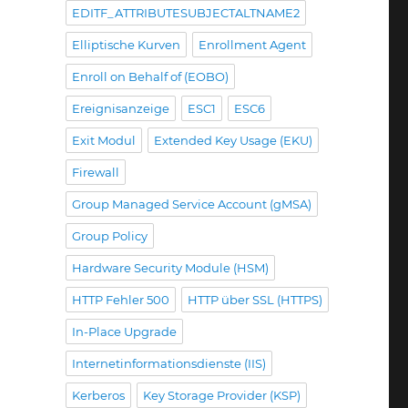
EDITF_ATTRIBUTESUBJECTALTNAME2
Elliptische Kurven
Enrollment Agent
Enroll on Behalf of (EOBO)
Ereignisanzeige
ESC1
ESC6
Exit Modul
Extended Key Usage (EKU)
Firewall
Group Managed Service Account (gMSA)
Group Policy
Hardware Security Module (HSM)
HTTP Fehler 500
HTTP über SSL (HTTPS)
In-Place Upgrade
Internetinformationsdienste (IIS)
Kerberos
Key Storage Provider (KSP)