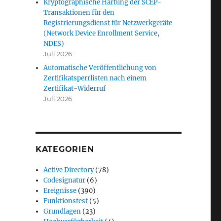
Kryptographische Härtung der SCEP-
Transaktionen für den
Registrierungsdienst für Netzwerkgeräte
(Network Device Enrollment Service,
NDES)
Juli 2026
Automatische Veröffentlichung von
Zertifikatsperrlisten nach einem
Zertifikat-Widerruf
osystem“
Juli 2026
KATEGORIEN
Active Directory
(78)
Codesignatur
(6)
Ereignisse
(390)
Funktionstest
(5)
Grundlagen
(23)