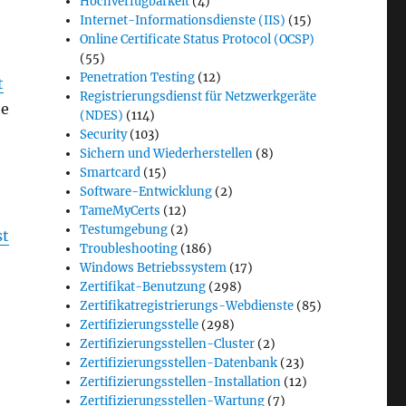
Hochverfügbarkeit
(4)
Internet-Informationsdienste (IIS)
(15)
Online Certificate Status Protocol (OCSP)
(55)
Penetration Testing
(12)
t
Registrierungsdienst für Netzwerkgeräte
te
(NDES)
(114)
Security
(103)
Sichern und Wiederherstellen
(8)
Smartcard
(15)
Software-Entwicklung
(2)
TameMyCerts
(12)
Testumgebung
(2)
st
Troubleshooting
(186)
Windows Betriebssystem
(17)
Zertifikat-Benutzung
(298)
Zertifikatregistrierungs-Webdienste
(85)
Zertifizierungsstelle
(298)
Zertifizierungsstellen-Cluster
(2)
Zertifizierungsstellen-Datenbank
(23)
Zertifizierungsstellen-Installation
(12)
Zertifizierungsstellen-Wartung
(7)