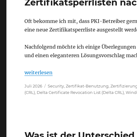
Zertifikatsperrlisten na
Oft bekomme ich mit, dass PKI-Betreiber ger
eine neue Zertifikatsperrliste ausgestellt werd
Nachfolgend möchte ich einige Überlegungen 
und einen eleganteren Lösungsvorschlag mac
„Automatische Veröffentlichung von Zertifika
weiterlesen
Veröffentlicht
Kategorien
Juli 2026
Security
,
Zertifikat-Benutzung
,
Zertifizierun
am
(CRL)
,
Delta Certificate Revocation List (Delta CRL)
,
Wind
Was ist der Unterschie