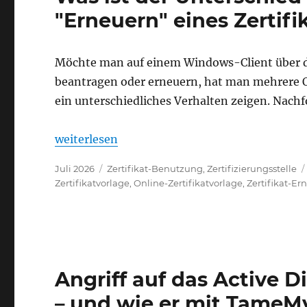
"Erneuern" eines Zerti
Möchte man auf einem Windows-Client über 
beantragen oder erneuern, hat man mehrere Opt
ein unterschiedliches Verhalten zeigen. Nachf
„Was ist der Unterschied zwischen "Beantra
weiterlesen
Veröffentlicht
Kategorien
Juli 2026
Zertifikat-Benutzung
,
Zertifizierungsstelle
am
Zertifikatvorlage
,
Online-Zertifikatvorlage
,
Zertifikat-E
Angriff auf das Active D
– und wie er mit Tame