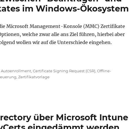
fikates im Windows-Ökosystem
die Microsoft Management-Konsole (MMC) Zertifikate
ionen, welche zwar alle ans Ziel führen, hierbei aber
olgend wollen wir auf die Unterschiede eingehen.
gen" und "Erneuern" eines Zertifikates im Windows-Ök
Schlagwörter
Autoenrollment
,
Certificate Signing Request (CSR)
,
Offline-
rneuerung
,
Zertifikatvorlage
irectory über Microsoft Intune
MyCerts eingedämmt werden