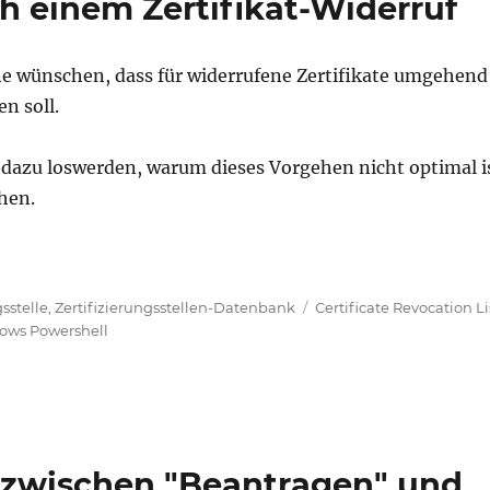
ch einem Zertifikat-Widerruf
ne wünschen, dass für widerrufene Zertifikate umgehend
en soll.
dazu loswerden, warum dieses Vorgehen nicht optimal i
hen.
tsperrlisten nach einem Zertifikat-Widerruf“
Schlagwörter
gsstelle
,
Zertifizierungsstellen-Datenbank
Certificate Revocation Li
ows Powershell
d zwischen "Beantragen" und