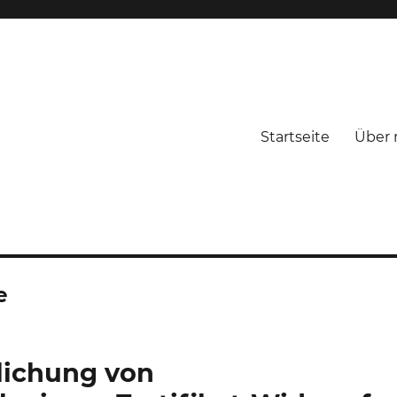
Startseite
Über 
e
lichung von