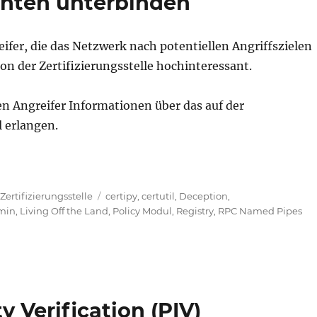
onten unterbinden
fer, die das Netzwerk nach potentiellen Angriffszielen
on der Zertifizierungsstelle hochinteressant.
n Angreifer Informationen über das auf der
l erlangen.
gsstelle durch unprivilegierte Konten unterbinden“
Schlagwörter
,
Zertifizierungsstelle
certipy
,
certutil
,
Deception
,
min
,
Living Off the Land
,
Policy Modul
,
Registry
,
RPC Named Pipes
y Verification (PIV)