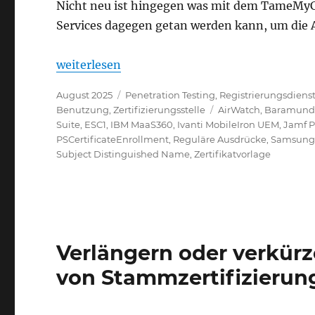
Nicht neu ist hingegen was mit dem TameMyCert
Services dagegen getan werden kann, um die A
„Angriff auf das Active Directory über Micr
weiterlesen
Veröffentlicht
Kategorien
August 2025
Penetration Testing
,
Registrierungsdiens
am
Schlagwörter
Benutzung
,
Zertifizierungsstelle
AirWatch
,
Baramundi
Suite
,
ESC1
,
IBM MaaS360
,
Ivanti MobileIron UEM
,
Jamf P
PSCertificateEnrollment
,
Reguläre Ausdrücke
,
Samsung
Subject Distinguished Name
,
Zertifikatvorlage
Verlängern oder verkürz
von Stammzertifizierung