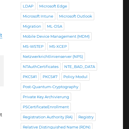
LDAP
Microsoft Edge
Microsoft Intune
Microsoft Outlook
Migration
ML-DSA
t
Mobile Device Management (MDM)
MS-WSTEP
MS-XCEP
Netzwerkrichtlinienserver (NPS)
NTAuthCertificates
NTE_BAD_DATA
PKCS#1
PKCS#7
Policy Modul
Post-Quantum-Cryptography
Private Key Archivierung
PSCertificateEnrollment
rt
Registration Authority (RA)
Registry
Relative Distinguished Name (RDN)