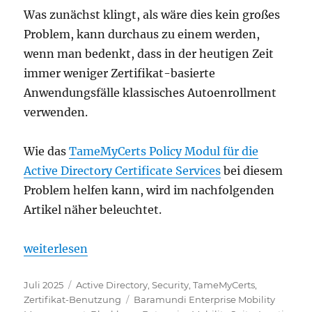
Was zunächst klingt, als wäre dies kein großes
Problem, kann durchaus zu einem werden,
wenn man bedenkt, dass in der heutigen Zeit
immer weniger Zertifikat-basierte
Anwendungsfälle klassisches Autoenrollment
verwenden.
Wie das
TameMyCerts Policy Modul für die
Active Directory Certificate Services
bei diesem
Problem helfen kann, wird im nachfolgenden
Artikel näher beleuchtet.
„Die Security Identifier (SID) Zertifikaterweiteru
weiterlesen
Veröffentlicht
Kategorien
Juli 2025
Active Directory
,
Security
,
TameMyCerts
,
am
Schlagwörter
Zertifikat-Benutzung
Baramundi Enterprise Mobility