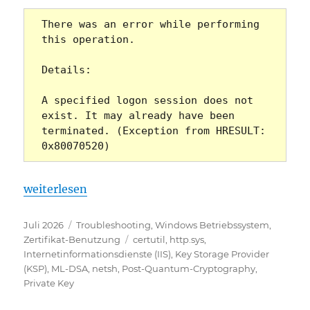
There was an error while performing 
this operation.
Details: 
A specified logon session does not 
exist. It may already have been 
terminated. (Exception from HRESULT: 
0x80070520)
„Das Konfigurieren einer SSL-Zertifikatbindung fü
weiterlesen
Veröffentlicht
Kategorien
Juli 2026
Troubleshooting
,
Windows Betriebssystem
,
am
Schlagwörter
Zertifikat-Benutzung
certutil
,
http.sys
,
Internetinformationsdienste (IIS)
,
Key Storage Provider
(KSP)
,
ML-DSA
,
netsh
,
Post-Quantum-Cryptography
,
Private Key