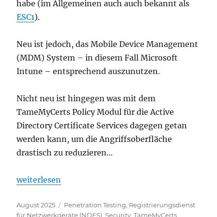
habe (im Allgemeinen auch auch bekannt als
ESC1
).
Neu ist jedoch, das Mobile Device Management
(MDM) System – in diesem Fall Microsoft
Intune – entsprechend auszunutzen.
Nicht neu ist hingegen was mit dem
TameMyCerts Policy Modul für die Active
Directory Certificate Services dagegen getan
werden kann, um die Angriffsoberfläche
drastisch zu reduzieren…
„Angriff auf das Active Directory über Microsoft 
weiterlesen
Veröffentlicht
Kategorien
August 2025
Penetration Testing
,
Registrierungsdienst
am
für Netzwerkgeräte (NDES)
,
Security
,
TameMyCerts
,