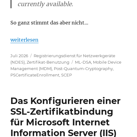
currently available.
So ganz stimmt das aber nicht…
„Beantragen von Zertifikaten mit auf ML-DSA basie
weiterlesen
Veröffentlicht
Kategorien
Juli 2026
Registrierungsdienst für Netzwerkgeräte
am
Schlagwörter
(NDES)
,
Zertifikat-Benutzung
ML-DSA
,
Mobile Device
Management (MDM)
,
Post-Quantum-Cryptography
,
PSCertificateEnrollment
,
SCEP
Das Konfigurieren einer
SSL-Zertifikatbindung
für Microsoft Internet
Information Server (IIS)