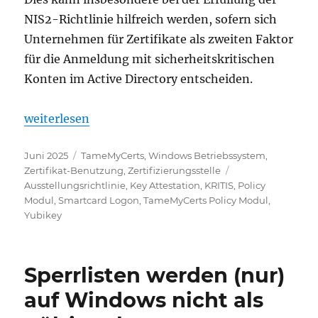
NIS2-Richtlinie hilfreich werden, sofern sich
Unternehmen für Zertifikate als zweiten Faktor
für die Anmeldung mit sicherheitskritischen
Konten im Active Directory entscheiden.
„YubiKey Personal Identity Verification (PIV) Attes
weiterlesen
Veröffentlicht
Kategorien
Juni 2025
TameMyCerts
,
Windows Betriebssystem
,
am
Schlagwörter
Zertifikat-Benutzung
,
Zertifizierungsstelle
Ausstellungsrichtlinie
,
Key Attestation
,
KRITIS
,
Policy
Modul
,
Smartcard Logon
,
TameMyCerts Policy Modul
,
Yubikey
Sperrlisten werden (nur)
auf Windows nicht als