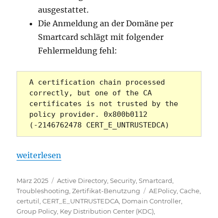
ausgestattet.
Die Anmeldung an der Domäne per
Smartcard schlägt mit folgender
Fehlermeldung fehl:
A certification chain processed 
correctly, but one of the CA 
certificates is not trusted by the 
policy provider. 0x800b0112 
(-2146762478 CERT_E_UNTRUSTEDCA)
„Smartcard-Anmeldung schlägt fehl mit Fehlermeldu
weiterlesen
Veröffentlicht
Kategorien
März 2025
Active Directory
,
Security
,
Smartcard
,
am
Schlagwörter
Troubleshooting
,
Zertifikat-Benutzung
AEPolicy
,
Cache
,
certutil
,
CERT_E_UNTRUSTEDCA
,
Domain Controller
,
Group Policy
,
Key Distribution Center (KDC)
,