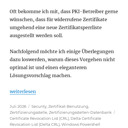
Oft bekomme ich mit, dass PKI-Betreiber gerne
wünschen, dass für widerrufene Zertifikate
umgehend eine neue Zertifikatsperrliste
ausgestellt werden soll.
Nachfolgend möchte ich einige Überlegungen
dazu loswerden, warum dieses Vorgehen nicht
optimal ist und einen eleganteren
Lösungsvorschlag machen.
„Automatische Veröffentlichung von Zertifikatsperr
weiterlesen
Veröffentlicht
Kategorien
Juli 2026
Security
,
Zertifikat-Benutzung
,
am
Schla
Zertifizierungsstelle
,
Zertifizierungsstellen-Datenbank
Certificate Revocation List (CRL)
,
Delta Certificate
Revocation List (Delta CRL)
,
Windows Powershell