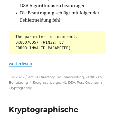
DSA Algorithmus zu beantragen.
Die Beantragung schlägt mit folgender
Fehlermeldung fehl:
The parameter is incorrect. 
0x80070057 (WIN32: 87 
ERROR_INVALID_PARAMETER)
„Die Beantragung von Zertifikaten mit auf ML-DS
weiterlesen
Veröffentlicht
Kategorien
Juli 2026
Active Directory
,
Troubleshooting
,
Zertifikat-
am
Schlagwörter
Benutzung
Ereignisanzeige
,
ML-DSA
,
Post-Quantum-
Cryptography
Kryptographische