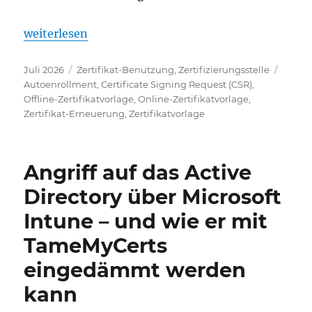
„Was ist der Unterschied zwischen "Beantragen" u
weiterlesen
Veröffentlicht
Kategorien
Schlag
Juli 2026
Zertifikat-Benutzung
,
Zertifizierungsstelle
am
Autoenrollment
,
Certificate Signing Request (CSR)
,
Offline-Zertifikatvorlage
,
Online-Zertifikatvorlage
,
Zertifikat-Erneuerung
,
Zertifikatvorlage
Angriff auf das Active
Directory über Microsoft
Intune – und wie er mit
TameMyCerts
eingedämmt werden
kann