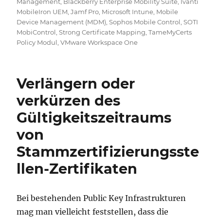
Management
,
Blackberry Enterprise Mobility Suite
,
Ivanti
MobileIron UEM
,
Jamf Pro
,
Microsoft Intune
,
Mobile
Device Management (MDM)
,
Sophos Mobile Control
,
SOTI
MobiControl
,
Strong Certificate Mapping
,
TameMyCerts
Policy Modul
,
VMware Workspace One
Verlängern oder
verkürzen des
Gültigkeitszeitraums
von
Stammzertifizierungsste
llen-Zertifikaten
Bei bestehenden Public Key Infrastrukturen
mag man vielleicht feststellen, dass die