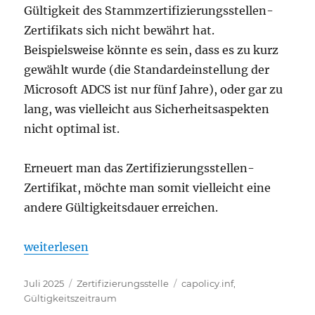
Gültigkeit des Stammzertifizierungsstellen-
Zertifikats sich nicht bewährt hat.
Beispielsweise könnte es sein, dass es zu kurz
gewählt wurde (die Standardeinstellung der
Microsoft ADCS ist nur fünf Jahre), oder gar zu
lang, was vielleicht aus Sicherheitsaspekten
nicht optimal ist.
Erneuert man das Zertifizierungsstellen-
Zertifikat, möchte man somit vielleicht eine
andere Gültigkeitsdauer erreichen.
„Verlängern oder verkürzen des Gültigkeitszeitrau
weiterlesen
Veröffentlicht
Kategorien
Schlagwörter
Juli 2025
Zertifizierungsstelle
capolicy.inf
,
am
Gültigkeitszeitraum