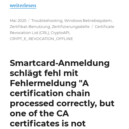
„Sperrlisten werden (nur) auf Windows nicht als
weiterlesen
Veröffentlicht
Kategorien
Mai 2025
Troubleshooting
,
Windows Betriebssystem
,
am
Schlagwörter
Zertifikat-Benutzung
,
Zertifizierungsstelle
Certificate
Revocation List (CRL)
,
CryptoAPI
,
CRYPT_E_REVOCATION_OFFLINE
Smartcard-Anmeldung
schlägt fehl mit
Fehlermeldung "A
certification chain
processed correctly, but
one of the CA
certificates is not