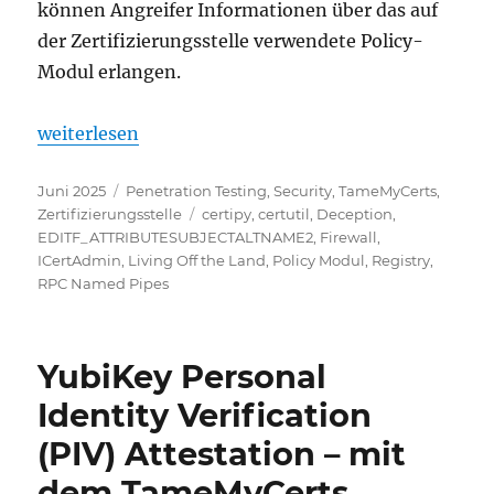
können Angreifer Informationen über das auf
der Zertifizierungsstelle verwendete Policy-
Modul erlangen.
„Auslesen der Konfiguration der Zertifizierungsste
weiterlesen
Veröffentlicht
Kategorien
Juni 2025
Penetration Testing
,
Security
,
TameMyCerts
,
am
Schlagwörter
Zertifizierungsstelle
certipy
,
certutil
,
Deception
,
EDITF_ATTRIBUTESUBJECTALTNAME2
,
Firewall
,
ICertAdmin
,
Living Off the Land
,
Policy Modul
,
Registry
,
RPC Named Pipes
YubiKey Personal
Identity Verification
(PIV) Attestation – mit
dem TameMyCerts