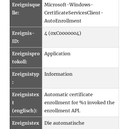
Ereignisque
Microsoft-Windows-
lle:
CertificateServicesClient-
AutoEnrollment
Ereignis-
4 (0xC0000004)
ID:
Ereignispro
Application
tokoll:
Ereignistyp
Information
:
Ereignistex
Automatic certificate
t
enrollment for %1 invoked the
(englisch):
enrollment API.
Ereignistex
Die automatische