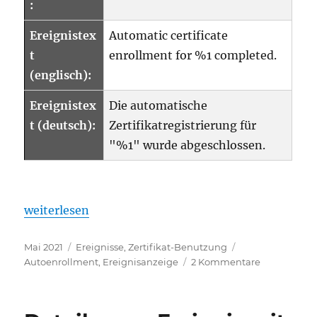
:
Ereignistex
Automatic certificate
t
enrollment for %1 completed.
(englisch):
Ereignistex
Die automatische
t (deutsch):
Zertifikatregistrierung für
"%1" wurde abgeschlossen.
„Details zum Ereignis mit ID 3 der Quelle Microso
weiterlesen
Veröffentlicht
Kategorien
Schlagwörter
Mai 2021
Ereignisse
,
Zertifikat-Benutzung
am
zu
Autoenrollment
,
Ereignisanzeige
2 Kommentare
Details
zum
Ereignis