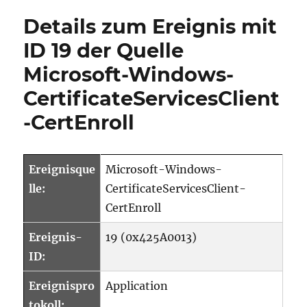
Details zum Ereignis mit
ID 19 der Quelle
Microsoft-Windows-
CertificateServicesClient
-CertEnroll
Ereignisque
Microsoft-Windows-
lle:
CertificateServicesClient-
CertEnroll
Ereignis-
19 (0x425A0013)
ID:
Ereignispro
Application
tokoll: