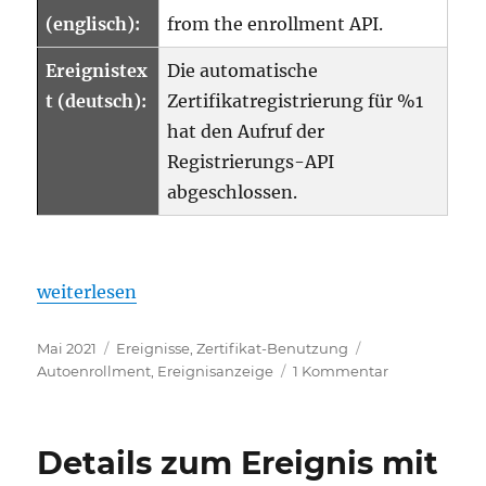
(englisch):
from the enrollment API.
Ereignistex
Die automatische
t (deutsch):
Zertifikatregistrierung für %1
hat den Aufruf der
Registrierungs-API
abgeschlossen.
„Details zum Ereignis mit ID 5 der Quelle Microso
weiterlesen
Veröffentlicht
Kategorien
Schlagwörter
Mai 2021
Ereignisse
,
Zertifikat-Benutzung
am
zu
Autoenrollment
,
Ereignisanzeige
1 Kommentar
Details
zum
Ereignis
Details zum Ereignis mit
mit
ID