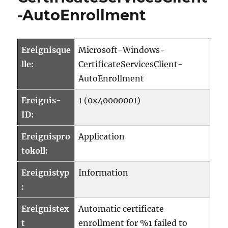
Windows-
-AutoEnrollment
CertificateSer
AutoEnrollm
Ereignisque
Microsoft-Windows-
lle:
CertificateServicesClient-
AutoEnrollment
Ereignis-
1 (0x40000001)
ID:
Ereignispro
Application
tokoll:
Ereignistyp
Information
:
Ereignistex
Automatic certificate
t
enrollment for %1 failed to