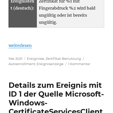
Ereignistex
Zertifikat für %1 mit
t (deutsch):
Fingerabdruck %2 wird bald
ungültig oder ist bereits
ungültig.
„Details zum Ereignis mit ID 64 der Quelle Micros
weiterlesen
Veröffentlicht
Kategorien
Schlagwörter
Mai 2021
Ereignisse
,
Zertifikat-Benutzung
am
zu
Autoenrollment
,
Ereignisanzeige
1 Kommentar
Details
zum
Ereignis
Details zum Ereignis mit
mit
ID
ID 1 der Quelle Microsoft-
64
Windows-
der
Quelle
CertificateServicesClient
Microsoft-