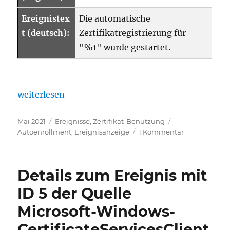
Ereignistex
Die automatische
t (deutsch):
Zertifikatregistrierung für
"%1" wurde gestartet.
„Details zum Ereignis mit ID 2 der Quelle Microso
weiterlesen
Veröffentlicht
Kategorien
Schlagwörter
Mai 2021
Ereignisse
,
Zertifikat-Benutzung
am
zu
Autoenrollment
,
Ereignisanzeige
1 Kommentar
Details
zum
Ereignis
Details zum Ereignis mit
mit
ID
ID 5 der Quelle
2
Microsoft-Windows-
der
Quelle
CertificateServicesClient
Microsoft-