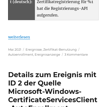
t (deutsch):
Zertifikatregistrierung für %1
hat die Registrierungs-API
aufgerufen.
„Details zum Ereignis mit ID 4 der Quelle Microso
weiterlesen
Veröffentlicht
Kategorien
Schlagwörter
Mai 2021
Ereignisse
,
Zertifikat-Benutzung
am
zu
Autoenrollment
,
Ereignisanzeige
3 Kommentare
Details
zum
Ereignis
Details zum Ereignis mit
mit
ID
ID 2 der Quelle
4
Microsoft-Windows-
der
Quelle
CertificateServicesClient
Microsoft-
Windows-