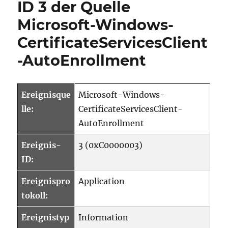
ID 3 der Quelle
5
Microsoft-Windows-
der
Quelle
CertificateServicesClient
Microsoft-
Windows-
-AutoEnrollment
CertificateSer
AutoEnrollm
Ereignisque
Microsoft-Windows-
lle:
CertificateServicesClient-
AutoEnrollment
Ereignis-
3 (0xC0000003)
ID:
Ereignispro
Application
tokoll:
Ereignistyp
Information