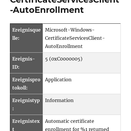
Windows-
-AutoEnrollment
CertificateSer
AutoEnrollm
Ereignisque
Microsoft-Windows-
lle:
CertificateServicesClient-
AutoEnrollment
Ereignis-
5 (0xC0000005)
ID:
Ereignispro
Application
tokoll:
Ereignistyp
Information
:
Ereignistex
Automatic certificate
t
enrollment for %1 returned