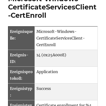
Quelle
CertificateServicesClient
Microsoft-
Windows-
-CertEnroll
CertificateSer
CertEnroll
Ereignisque
Microsoft-Windows-
lle:
CertificateServicesClient-
CertEnroll
Ereignis-
14 (0x25A000E)
ID:
Ereignispro
Application
tokoll:
Ereignistyp
Success
:
Ereignistex
Certificate enrollment for %1