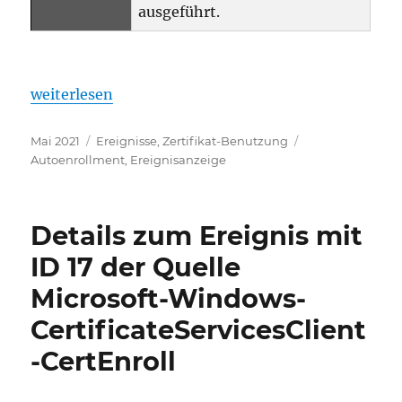
ausgeführt.
„Details zum Ereignis mit ID 15 der Quelle Microso
weiterlesen
Veröffentlicht
Kategorien
Schlagwörter
Mai 2021
Ereignisse
,
Zertifikat-Benutzung
am
Autoenrollment
,
Ereignisanzeige
Details zum Ereignis mit
ID 17 der Quelle
Microsoft-Windows-
CertificateServicesClient
-CertEnroll