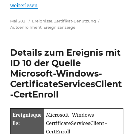
„Details zum Ereignis mit ID 9 der Quelle Microsof
weiterlesen
Veröffentlicht
Kategorien
Schlagwörter
Mai 2021
Ereignisse
,
Zertifikat-Benutzung
am
Autoenrollment
,
Ereignisanzeige
Details zum Ereignis mit
ID 10 der Quelle
Microsoft-Windows-
CertificateServicesClient
-CertEnroll
Ereignisque
Microsoft-Windows-
lle:
CertificateServicesClient-
CertEnroll