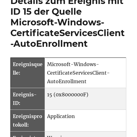
Details zum Ereignis mit
ID 15 der Quelle
Microsoft-Windows-
CertificateServicesClient
-AutoEnrollment
Ereignisque
Microsoft-Windows-
lle:
CertificateServicesClient-
AutoEnrollment
Ereignis-
15 (0x8000000F)
ID:
Ereignispro
Application
tokoll: