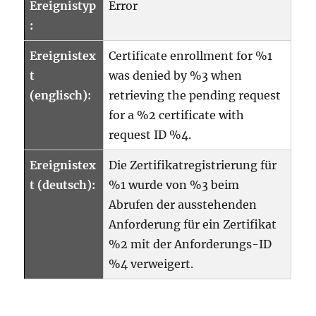
Ereignistyp
Error
:
Ereignistex
Certificate enrollment for %1
t
was denied by %3 when
(englisch):
retrieving the pending request
for a %2 certificate with
request ID %4.
Ereignistex
Die Zertifikatregistrierung für
t (deutsch):
%1 wurde von %3 beim
Abrufen der ausstehenden
Anforderung für ein Zertifikat
%2 mit der Anforderungs-ID
%4 verweigert.