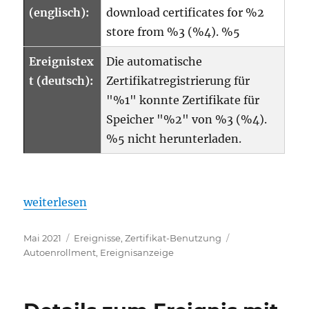
(englisch):
download certificates for %2
store from %3 (%4). %5
Ereignistex
Die automatische
t (deutsch):
Zertifikatregistrierung für
"%1" konnte Zertifikate für
Speicher "%2" von %3 (%4).
%5 nicht herunterladen.
„Details zum Ereignis mit ID 1 der Quelle Microso
weiterlesen
Veröffentlicht
Kategorien
Schlagwörter
Mai 2021
Ereignisse
,
Zertifikat-Benutzung
am
Autoenrollment
,
Ereignisanzeige