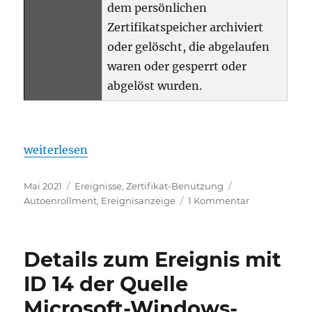
dem persönlichen
Zertifikatspeicher archiviert
oder gelöscht, die abgelaufen
waren oder gesperrt oder
abgelöst wurden.
„Details zum Ereignis mit ID 10 der Quelle Microso
weiterlesen
Veröffentlicht
Kategorien
Schlagwörter
Mai 2021
Ereignisse
,
Zertifikat-Benutzung
am
zu
Autoenrollment
,
Ereignisanzeige
1 Kommentar
Details
zum
Ereignis
Details zum Ereignis mit
mit
ID
ID 14 der Quelle
10
Microsoft-Windows-
der