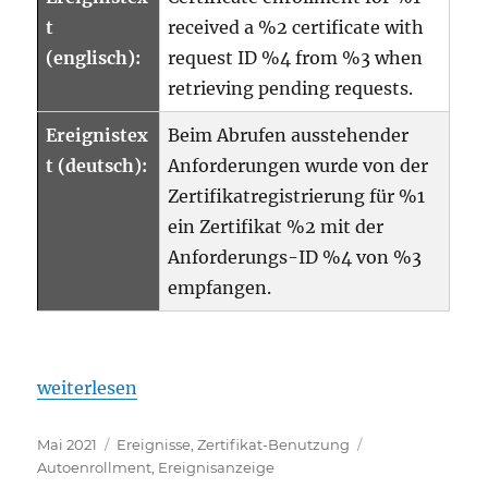
t
received a %2 certificate with
(englisch):
request ID %4 from %3 when
retrieving pending requests.
Ereignistex
Beim Abrufen ausstehender
t (deutsch):
Anforderungen wurde von der
Zertifikatregistrierung für %1
ein Zertifikat %2 mit der
Anforderungs-ID %4 von %3
empfangen.
„Details zum Ereignis mit ID 14 der Quelle Microso
weiterlesen
Veröffentlicht
Kategorien
Schlagwörter
Mai 2021
Ereignisse
,
Zertifikat-Benutzung
am
Autoenrollment
,
Ereignisanzeige