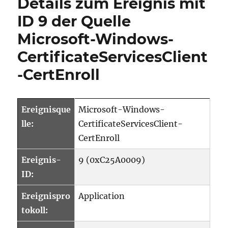
Details zum Ereignis mit
mit
ID
ID 9 der Quelle
3
Microsoft-Windows-
der
Quelle
CertificateServicesClient
Microsoft-
Windows-
-CertEnroll
CertificateS
AutoEnroll
Ereignisque
Microsoft-Windows-
lle:
CertificateServicesClient-
CertEnroll
Ereignis-
9 (0xC25A0009)
ID:
Ereignispro
Application
tokoll: