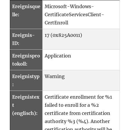
Ereignisque
Microsoft-Windows-
lle:
CertificateServicesClient-
CertEnroll
Ereignis-
17 (0x825A0011)
ID:
Ereignispro
Application
tokoll:
Ereignistyp
Warning
:
Ereignistex
Certificate enrollment for %1
t
failed to enroll for a %2
(englisch):
certificate from certification
authority %3 (%4). Another
certification authority will be