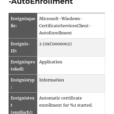
-AutoEnrollment
CertificateS
AutoEnroll
Ereignisque
Microsoft-Windows-
lle:
CertificateServicesClient-
AutoEnrollment
Ereignis-
2 (0xC0000002)
ID:
Ereignispro
Application
tokoll:
Ereignistyp
Information
:
Ereignistex
Automatic certificate
t
enrollment for %1 started.
(englisch):