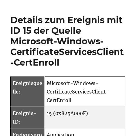
Details zum Ereignis mit
ID 15 der Quelle
Microsoft-Windows-
CertificateServicesClient
-CertEnroll
Ereignisque
Microsoft-Windows-
lle:
CertificateServicesClient-
CertEnroll
Ereignis-
15 (0x825A000F)
ID:
Ereignispro
Application