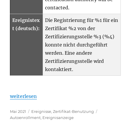
contacted.
Ereignistex
Die Registrierung für %1 für ein
t (deutsch):
Zertifikat %2 von der
Zertifizierungsstelle %3 (%4)
konnte nicht durchgeführt
werden. Eine andere
Zertifizierungsstelle wird
kontaktiert.
„Details zum Ereignis mit ID 17 der Quelle Microso
weiterlesen
Veröffentlicht
Kategorien
Schlagwörter
Mai 2021
Ereignisse
,
Zertifikat-Benutzung
am
Autoenrollment
,
Ereignisanzeige