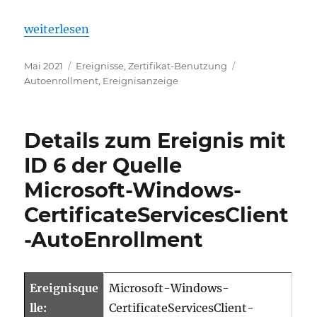
„Details zum Ereignis mit ID 15 der Quelle Micros
weiterlesen
Veröffentlicht
Kategorien
Schlagwörter
Mai 2021
Ereignisse
,
Zertifikat-Benutzung
am
Autoenrollment
,
Ereignisanzeige
Details zum Ereignis mit
ID 6 der Quelle
Microsoft-Windows-
CertificateServicesClient
-AutoEnrollment
Ereignisque
Microsoft-Windows-
lle:
CertificateServicesClient-