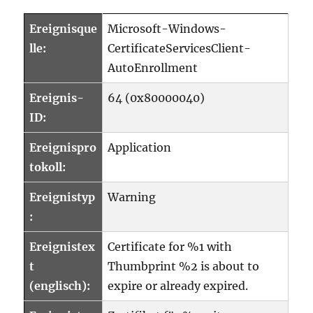
Ereignisque
Microsoft-Windows-
lle:
CertificateServicesClient-
AutoEnrollment
Ereignis-
64 (0x80000040)
ID:
Ereignispro
Application
tokoll:
Ereignistyp
Warning
:
Ereignistex
Certificate for %1 with
t
Thumbprint %2 is about to
(englisch):
expire or already expired.