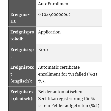
AutoEnrollment
Ereignis-
6 (0x40000006)
ID:
Ereignispro
Application
tokoll:
Ereignistyp
Error
:
Ereignistex
Automatic certificate
t
enrollment for %1 failed (%2)
(englisch):
%3.
Ereignistex
Bei der automatischen
t (deutsch):
Zertifikatregistrierung für %1
ist ein Fehler aufgetreten (%2)