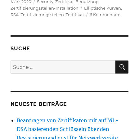
Veröffentlicht
Kategorien
März 2020
Security
,
Zertifikat-Benutzung
,
am
Schlagwörter
Zertifizierungsstellen-Installation
Elliptische Kurven
,
zu
RSA
,
Zertifizierungsstellen-Zertifikat
6 Kommentare
Welche
Schlüsse
sollten
für
Zertifizi
SUCHE
und
Zertifika
SU
Suche
verwend
nach:
werden?
NEUESTE BEITRÄGE
Beantragen von Zertifikaten mit auf ML-
DSA basierenden Schlüsseln über den
Registrierungsdienst für Netzwerkgeräte