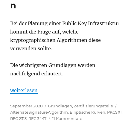
n
überprüft
Bei der Planung einer Public Key Infrastruktur
kommt die Frage auf, welche
kryptographischen Algorithmen diese
verwenden sollte.
Die wichtigsten Grundlagen werden
nachfolgend erläutert.
„Grundlagen: Schlüsselalgorithmen, Signaturalgo
weiterlesen
Veröffentlicht
Kategorien
Schlagw
September 2020
Grundlagen
,
Zertifizierungsstelle
am
AlternateSignatureAlgorithm
,
Elliptische Kurven
,
PKCS#1
,
zu
RFC 2313
,
RFC 3447
11 Kommentare
Grundlagen:
Schlüsselalgorithmen,