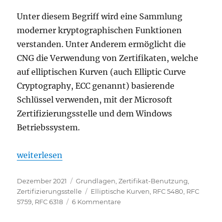
Platform
Crypto
Unter diesem Begriff wird eine Sammlung
Provider
moderner kryptographischen Funktionen
verwendet
verstanden. Unter Anderem ermöglicht die
wird
CNG die Verwendung von Zertifikaten, welche
auf elliptischen Kurven (auch Elliptic Curve
Cryptography, ECC genannt) basierende
Schlüssel verwenden, mit der Microsoft
Zertifizierungsstelle und dem Windows
Betriebssystem.
„Grundlagen: Elliptische Kurven in Hinsicht auf ihr
weiterlesen
Veröffentlicht
Kategorien
Dezember 2021
Grundlagen
,
Zertifikat-Benutzung
,
am
Schlagwörter
Zertifizierungsstelle
Elliptische Kurven
,
RFC 5480
,
RFC
zu
5759
,
RFC 6318
6 Kommentare
Grundlagen: