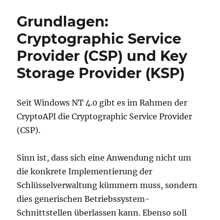
Elliptische
Kurven
Grundlagen:
in
Hinsicht
Cryptographic Service
auf
Provider (CSP) und Key
ihre
Verwendung
Storage Provider (KSP)
in
der
Public
Seit Windows NT 4.0 gibt es im Rahmen der
Key
Infrastruktur
CryptoAPI die Cryptographic Service Provider
(CSP).
Sinn ist, dass sich eine Anwendung nicht um
die konkrete Implementierung der
Schlüsselverwaltung kümmern muss, sondern
dies generischen Betriebssystem-
Schnittstellen überlassen kann. Ebenso soll