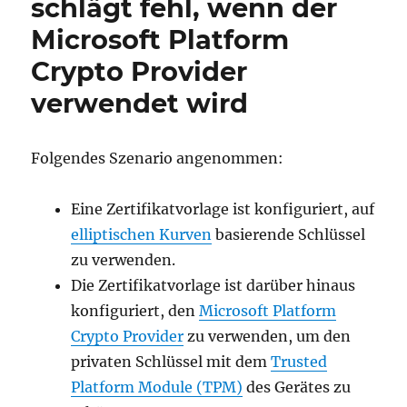
schlägt fehl, wenn der
zu
Microsoft Platform
auf
elliptischen
Crypto Provider
Kurven
(ECC)
verwendet wird
basierenden
Schlüsseln
bekannt
Folgendes Szenario angenommen:
ist
Eine Zertifikatvorlage ist konfiguriert, auf
elliptischen Kurven
basierende Schlüssel
zu verwenden.
Die Zertifikatvorlage ist darüber hinaus
konfiguriert, den
Microsoft Platform
Crypto Provider
zu verwenden, um den
privaten Schlüssel mit dem
Trusted
Platform Module (TPM)
des Gerätes zu