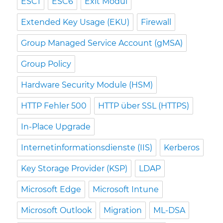
ESC1
ESC6
Exit Modul
Extended Key Usage (EKU)
Firewall
Group Managed Service Account (gMSA)
Group Policy
Hardware Security Module (HSM)
HTTP Fehler 500
HTTP über SSL (HTTPS)
In-Place Upgrade
Internetinformationsdienste (IIS)
Kerberos
Key Storage Provider (KSP)
LDAP
Microsoft Edge
Microsoft Intune
Microsoft Outlook
Migration
ML-DSA