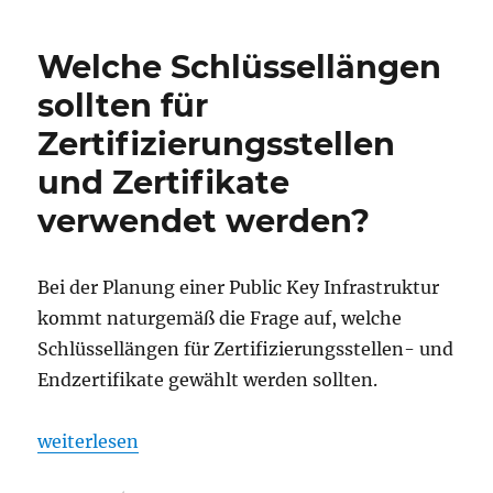
einer
Secure
Welche Schlüssellängen
Socket
Layer
sollten für
(SSL)
Zertifizierungsstellen
Zertifikatvorlage
für
und Zertifikate
Web
Server
verwendet werden?
Bei der Planung einer Public Key Infrastruktur
kommt naturgemäß die Frage auf, welche
Schlüssellängen für Zertifizierungsstellen- und
Endzertifikate gewählt werden sollten.
„Welche Schlüssellängen sollten für Zertifizierung
weiterlesen