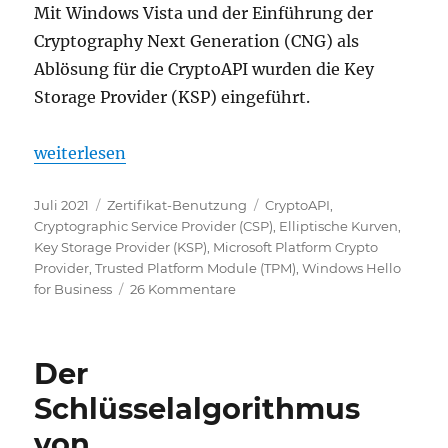
Mit Windows Vista und der Einführung der
Cryptography Next Generation (CNG) als
Ablösung für die CryptoAPI wurden die Key
Storage Provider (KSP) eingeführt.
„Grundlagen: Cryptographic Service Provider (CSP)
weiterlesen
Veröffentlicht
Kategorien
Schlagwörter
Juli 2021
Zertifikat-Benutzung
CryptoAPI
,
am
Cryptographic Service Provider (CSP)
,
Elliptische Kurven
,
Key Storage Provider (KSP)
,
Microsoft Platform Crypto
Provider
,
Trusted Platform Module (TPM)
,
Windows Hello
zu
for Business
26 Kommentare
Grundlagen:
Cryptographic
Service
Der
Provider
(CSP)
Schlüsselalgorithmus
und
von
Key