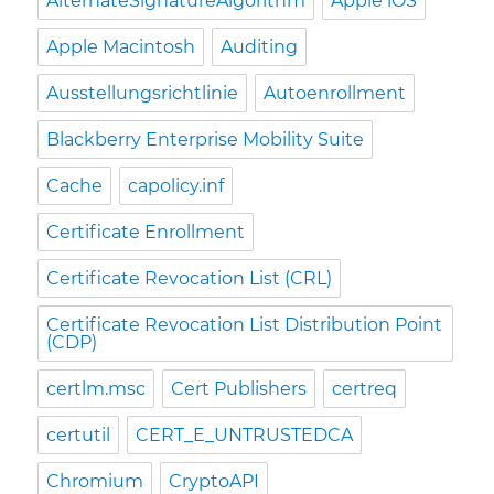
AlternateSignatureAlgorithm
Apple iOS
Apple Macintosh
Auditing
Ausstellungsrichtlinie
Autoenrollment
Blackberry Enterprise Mobility Suite
Cache
capolicy.inf
Certificate Enrollment
Certificate Revocation List (CRL)
Certificate Revocation List Distribution Point
(CDP)
certlm.msc
Cert Publishers
certreq
certutil
CERT_E_UNTRUSTEDCA
Chromium
CryptoAPI