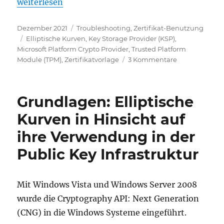
„Die Beantragung von Zertifikaten mit auf elliptis
weiterlesen
Veröffentlicht
Kategorien
Dezember 2021
Troubleshooting
,
Zertifikat-Benutzung
am
Schlagwörter
Elliptische Kurven
,
Key Storage Provider (KSP)
,
Microsoft Platform Crypto Provider
,
Trusted Platform
zu
Module (TPM)
,
Zertifikatvorlage
3 Kommentare
Die
Beantragung
von
Grundlagen: Elliptische
Zertifikaten
mit
Kurven in Hinsicht auf
auf
ihre Verwendung in der
elliptischen
Kurven
Public Key Infrastruktur
basierenden
Schlüsseln
schlägt
Mit Windows Vista und Windows Server 2008
fehl,
wenn
wurde die Cryptography API: Next Generation
der
(CNG) in die Windows Systeme eingeführt.
Microsoft