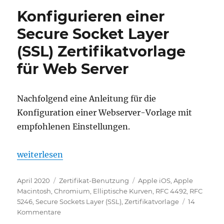
Signaturalgorithmen
Konfigurieren einer
und
Signaturhashalgorithmen
Secure Socket Layer
(SSL) Zertifikatvorlage
für Web Server
Nachfolgend eine Anleitung für die
Konfiguration einer Webserver-Vorlage mit
empfohlenen Einstellungen.
„Konfigurieren einer Secure Socket Layer (SSL) Zert
weiterlesen
Veröffentlicht
Kategorien
Schlagwörter
April 2020
Zertifikat-Benutzung
Apple iOS
,
Apple
am
Macintosh
,
Chromium
,
Elliptische Kurven
,
RFC 4492
,
RFC
5246
,
Secure Sockets Layer (SSL)
,
Zertifikatvorlage
14
zu
Kommentare
Konfigurieren