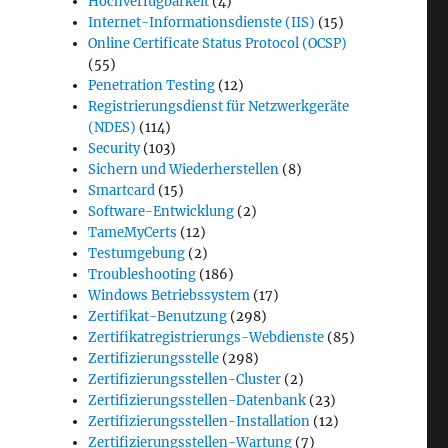
Hochverfügbarkeit
(4)
Internet-Informationsdienste (IIS)
(15)
Online Certificate Status Protocol (OCSP)
(55)
Penetration Testing
(12)
Registrierungsdienst für Netzwerkgeräte
(NDES)
(114)
Security
(103)
Sichern und Wiederherstellen
(8)
Smartcard
(15)
Software-Entwicklung
(2)
TameMyCerts
(12)
Testumgebung
(2)
Troubleshooting
(186)
Windows Betriebssystem
(17)
Zertifikat-Benutzung
(298)
Zertifikatregistrierungs-Webdienste
(85)
Zertifizierungsstelle
(298)
Zertifizierungsstellen-Cluster
(2)
Zertifizierungsstellen-Datenbank
(23)
Zertifizierungsstellen-Installation
(12)
Zertifizierungsstellen-Wartung
(7)