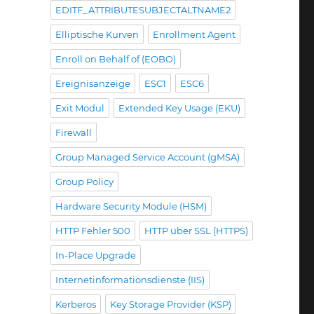
EDITF_ATTRIBUTESUBJECTALTNAME2
Elliptische Kurven
Enrollment Agent
Enroll on Behalf of (EOBO)
Ereignisanzeige
ESC1
ESC6
Exit Modul
Extended Key Usage (EKU)
Firewall
Group Managed Service Account (gMSA)
Group Policy
Hardware Security Module (HSM)
HTTP Fehler 500
HTTP über SSL (HTTPS)
In-Place Upgrade
Internetinformationsdienste (IIS)
Kerberos
Key Storage Provider (KSP)