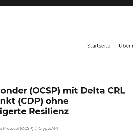
Startseite
Über 
onder (OCSP) mit Delta CRL
unkt (CDP) ohne
igerte Resilienz
Schlagwörter
us Protocol (OCSP)
CryptoAPI