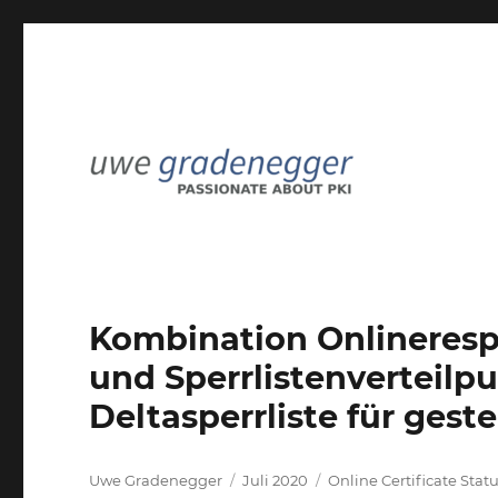
Passionate about PKI
Uwe Gradenegger
Kombination Onlineresp
und Sperrlistenverteilp
Deltasperrliste für geste
Autor
Veröffentlicht
Kategorien
Uwe Gradenegger
Juli 2020
Online Certificate Stat