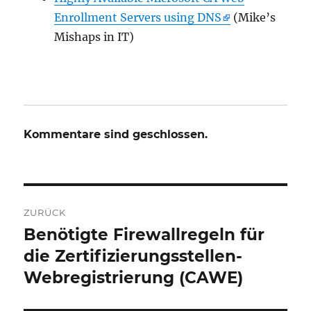
Enrollment Servers using DNS
(Mike’s
Mishaps in IT)
Kommentare sind geschlossen.
Beitrags-
ZURÜCK
Navigation
Benötigte Firewallregeln für
Vorheriger
Beitrag:
die Zertifizierungsstellen-
Webregistrierung (CAWE)