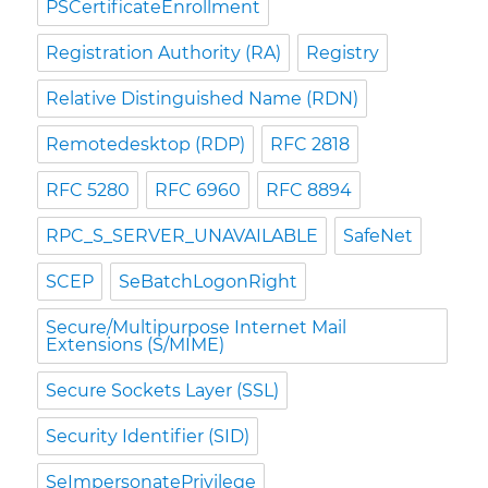
PSCertificateEnrollment
Registration Authority (RA)
Registry
Relative Distinguished Name (RDN)
Remotedesktop (RDP)
RFC 2818
RFC 5280
RFC 6960
RFC 8894
RPC_S_SERVER_UNAVAILABLE
SafeNet
SCEP
SeBatchLogonRight
Secure/Multipurpose Internet Mail
Extensions (S/MIME)
Secure Sockets Layer (SSL)
Security Identifier (SID)
SeImpersonatePrivilege