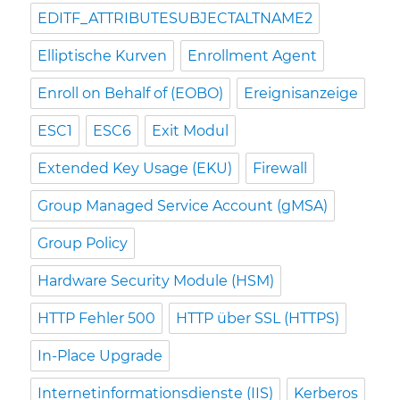
EDITF_ATTRIBUTESUBJECTALTNAME2
Elliptische Kurven
Enrollment Agent
Enroll on Behalf of (EOBO)
Ereignisanzeige
ESC1
ESC6
Exit Modul
Extended Key Usage (EKU)
Firewall
Group Managed Service Account (gMSA)
Group Policy
Hardware Security Module (HSM)
HTTP Fehler 500
HTTP über SSL (HTTPS)
In-Place Upgrade
Internetinformationsdienste (IIS)
Kerberos