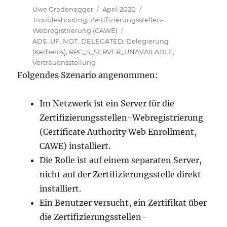
Autor
Veröffentlicht
Kategorien
Uwe Gradenegger
April 2020
am
Troubleshooting
,
Zertifizierungsstellen-
Schlagwörter
Webregistrierung (CAWE)
ADS_UF_NOT_DELEGATED
,
Delegierung
(Kerberos)
,
RPC_S_SERVER_UNAVAILABLE
,
Vertrauensstellung
Folgendes Szenario angenommen:
Im Netzwerk ist ein Server für die
Zertifizierungsstellen-Webregistrierung
(Certificate Authority Web Enrollment,
CAWE) installiert.
Die Rolle ist auf einem separaten Server,
nicht auf der Zertifizierungsstelle direkt
installiert.
Ein Benutzer versucht, ein Zertifikat über
die Zertifizierungsstellen-