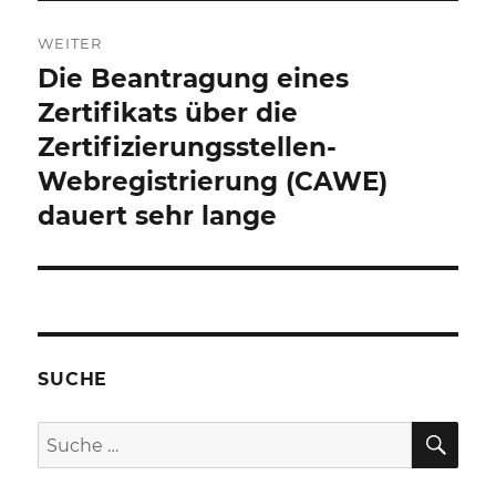
WEITER
Die Beantragung eines
Nächster
Beitrag:
Zertifikats über die
Zertifizierungsstellen-
Webregistrierung (CAWE)
dauert sehr lange
SUCHE
SU
Suche
nach: