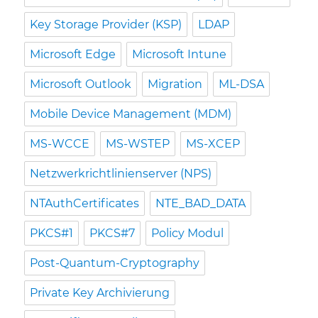
Key Storage Provider (KSP)
LDAP
Microsoft Edge
Microsoft Intune
Microsoft Outlook
Migration
ML-DSA
Mobile Device Management (MDM)
MS-WCCE
MS-WSTEP
MS-XCEP
Netzwerkrichtlinienserver (NPS)
NTAuthCertificates
NTE_BAD_DATA
PKCS#1
PKCS#7
Policy Modul
Post-Quantum-Cryptography
Private Key Archivierung