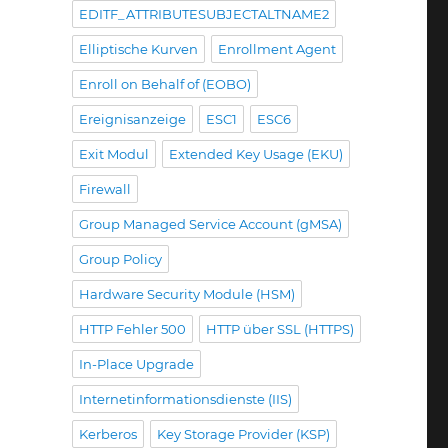
EDITF_ATTRIBUTESUBJECTALTNAME2
Elliptische Kurven
Enrollment Agent
Enroll on Behalf of (EOBO)
Ereignisanzeige
ESC1
ESC6
Exit Modul
Extended Key Usage (EKU)
Firewall
Group Managed Service Account (gMSA)
Group Policy
Hardware Security Module (HSM)
HTTP Fehler 500
HTTP über SSL (HTTPS)
In-Place Upgrade
Internetinformationsdienste (IIS)
Kerberos
Key Storage Provider (KSP)