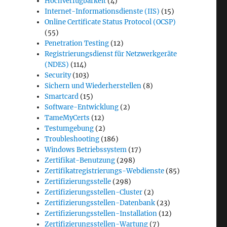
Hochverfügbarkeit
(4)
Internet-Informationsdienste (IIS)
(15)
Online Certificate Status Protocol (OCSP)
(55)
Penetration Testing
(12)
Registrierungsdienst für Netzwerkgeräte
(NDES)
(114)
Security
(103)
Sichern und Wiederherstellen
(8)
Smartcard
(15)
Software-Entwicklung
(2)
TameMyCerts
(12)
Testumgebung
(2)
Troubleshooting
(186)
Windows Betriebssystem
(17)
Zertifikat-Benutzung
(298)
Zertifikatregistrierungs-Webdienste
(85)
Zertifizierungsstelle
(298)
Zertifizierungsstellen-Cluster
(2)
Zertifizierungsstellen-Datenbank
(23)
Zertifizierungsstellen-Installation
(12)
Zertifizierungsstellen-Wartung
(7)