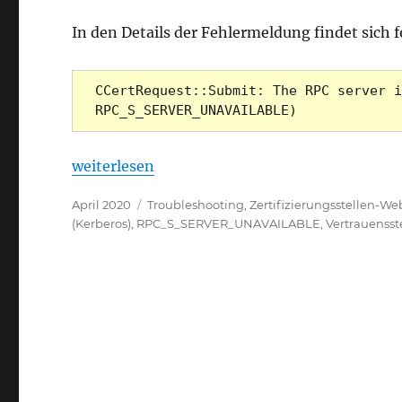
In den Details der Fehlermeldung findet sich 
CCertRequest::Submit: The RPC server i
RPC_S_SERVER_UNAVAILABLE)
„Die Beantragung eines Zertifikats über die
weiterlesen
Veröffentlicht
Kategorien
April 2020
Troubleshooting
,
Zertifizierungsstellen-W
am
(Kerberos)
,
RPC_S_SERVER_UNAVAILABLE
,
Vertrauensst