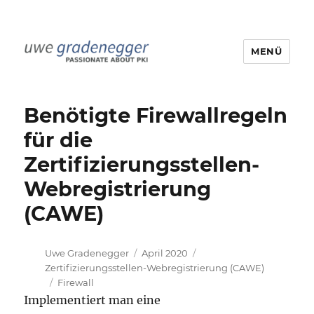
MENÜ
Uwe Gradenegger
Benötigte Firewallregeln
für die
Zertifizierungsstellen-
Webregistrierung
(CAWE)
Autor
Veröffentlicht
Kategorien
Uwe Gradenegger
April 2020
am
Zertifizierungsstellen-Webregistrierung (CAWE)
Schlagwörter
Firewall
Implementiert man eine