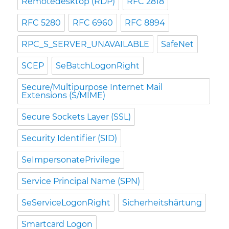
Remotedesktop (RDP)
RFC 2818
RFC 5280
RFC 6960
RFC 8894
RPC_S_SERVER_UNAVAILABLE
SafeNet
SCEP
SeBatchLogonRight
Secure/Multipurpose Internet Mail
Extensions (S/MIME)
Secure Sockets Layer (SSL)
Security Identifier (SID)
SeImpersonatePrivilege
Service Principal Name (SPN)
SeServiceLogonRight
Sicherheitshärtung
Smartcard Logon