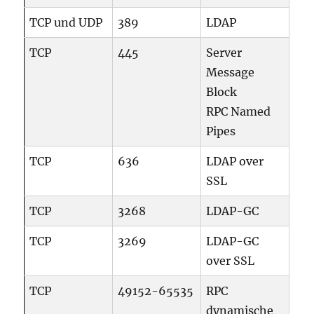
TCP und UDP
389
LDAP
TCP
445
Server
Message
Block
RPC Named
Pipes
TCP
636
LDAP over
SSL
TCP
3268
LDAP-GC
TCP
3269
LDAP-GC
over SSL
TCP
49152-65535
RPC
dynamische