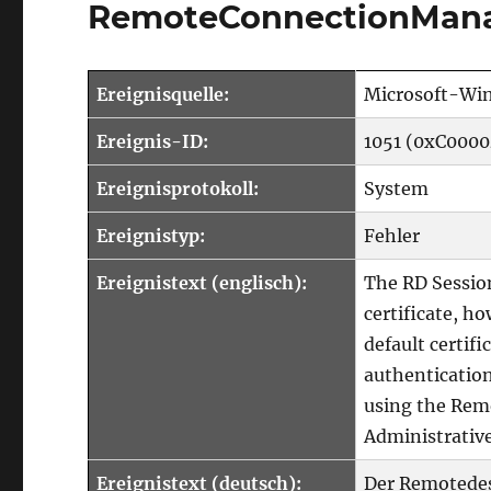
RemoteConnectionMan
Ereignisquelle:
Microsoft-Wi
Ereignis-ID:
1051 (0xC0000
Ereignisprotokoll:
System
Ereignistyp:
Fehler
Ereignistext (englisch):
The RD Session
certificate, h
default certifi
authentication
using the Remo
Administrative
Ereignistext (deutsch):
Der Remotedes