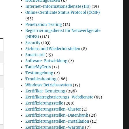
Hochverfügbarkeit
(4)
Internet-Informationsdienste (IIS)
(15)
Online Certificate Status Protocol (OCSP)
(55)
Penetration Testing
(12)
Registrierungsdienst für Netzwerkgeräte
(NDES)
(114)
Security
(103)
Sichern und Wiederherstellen
(8)
Smartcard
(15)
Software-Entwicklung
(2)
TameMyCerts
(12)
Testumgebung
(2)
Troubleshooting
(186)
Windows Betriebssystem
(17)
Zertifikat-Benutzung
(298)
Zertifikatregistrierungs-Webdienste
(85)
Zertifizierungsstelle
(298)
Zertifizierungsstellen-Cluster
(2)
Zertifizierungsstellen-Datenbank
(23)
Zertifizierungsstellen-Installation
(12)
Zertifizierungsstellen-Wartung
(7)