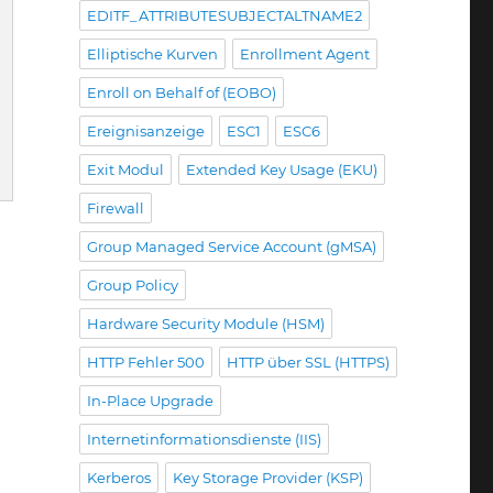
EDITF_ATTRIBUTESUBJECTALTNAME2
Elliptische Kurven
Enrollment Agent
Enroll on Behalf of (EOBO)
Ereignisanzeige
ESC1
ESC6
Exit Modul
Extended Key Usage (EKU)
Firewall
Group Managed Service Account (gMSA)
ionManager“
Group Policy
Hardware Security Module (HSM)
HTTP Fehler 500
HTTP über SSL (HTTPS)
In-Place Upgrade
Internetinformationsdienste (IIS)
Kerberos
Key Storage Provider (KSP)