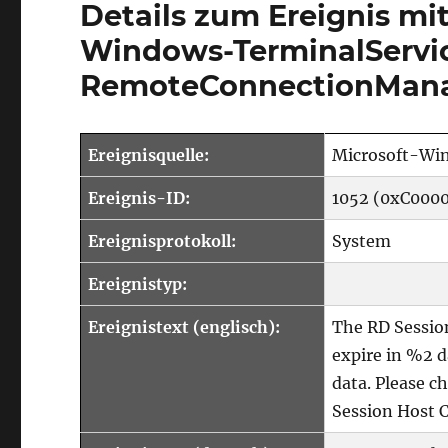
Details zum Ereignis mit
Windows-TerminalServi
RemoteConnectionMan
Ereignisquelle:
Microsoft-Wi
Ereignis-ID:
1052 (0xC000
Ereignisprotokoll:
System
Ereignistyp:
Ereignistext (englisch):
The RD Session 
expire in %2 d
data. Please c
Session Host C