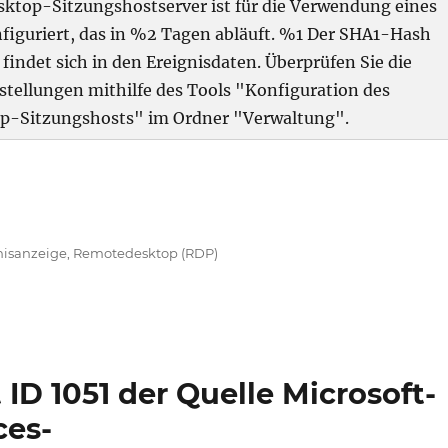
ktop-Sitzungshostserver ist für die Verwendung eines
nfiguriert, das in %2 Tagen abläuft. %1 Der SHA1-Hash
s findet sich in den Ereignisdaten. Überprüfen Sie die
stellungen mithilfe des Tools "Konfiguration des
p-Sitzungshosts" im Ordner "Verwaltung".
le Microsoft-Windows-TerminalServices-RemoteConnect
gwörter
nisanzeige
,
Remotedesktop (RDP)
 ID 1051 der Quelle Microsoft-
ces-