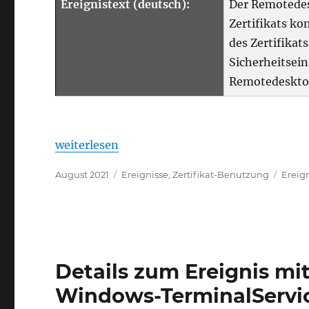
Ereignistext (deutsch):
Der Remotedes
Zertifikats ko
des Zertifikat
Sicherheitsein
Remotedeskto
„Details zum Ereignis mit ID 1052 der Quel
weiterlesen
Veröffentlicht
Kategorien
Schla
August 2021
Ereignisse
,
Zertifikat-Benutzung
Ereig
am
Details zum Ereignis mit
Windows-TerminalServi