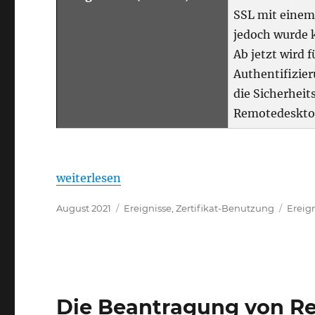
SSL mit einem
jedoch wurde 
Ab jetzt wird
Authentifizier
die Sicherheit
Remotedeskto
„Details zum Ereignis mit ID 1051 der Quel
weiterlesen
Veröffentlicht
Kategorien
Schla
August 2021
Ereignisse
,
Zertifikat-Benutzung
Ereig
am
Die Beantragung von Re