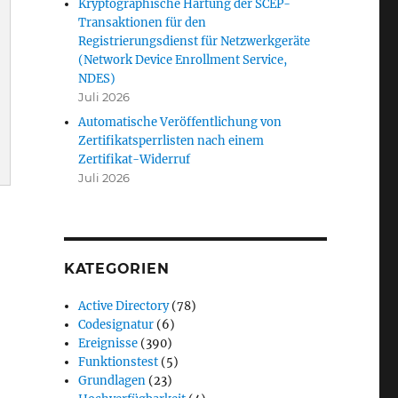
Kryptographische Härtung der SCEP-
Transaktionen für den
Registrierungsdienst für Netzwerkgeräte
(Network Device Enrollment Service,
NDES)
Juli 2026
Automatische Veröffentlichung von
Zertifikatsperrlisten nach einem
Zertifikat-Widerruf
Juli 2026
ionManager“
KATEGORIEN
Active Directory
(78)
Codesignatur
(6)
Ereignisse
(390)
Funktionstest
(5)
Grundlagen
(23)