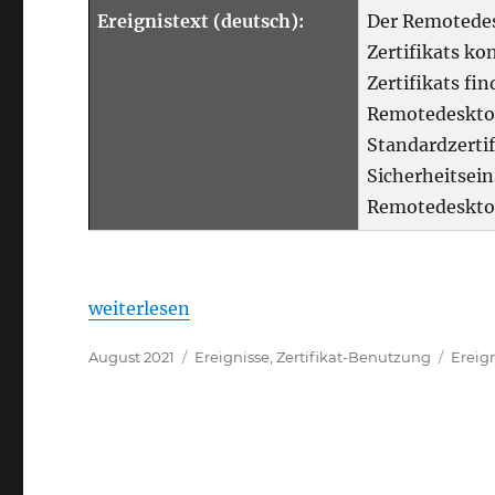
Ereignistext (deutsch):
Der Remotedes
Zertifikats ko
Zertifikats fin
Remotedesktop
Standardzertif
Sicherheitsein
Remotedeskto
„Details zum Ereignis mit ID 1053 der Quel
weiterlesen
Veröffentlicht
Kategorien
Schla
August 2021
Ereignisse
,
Zertifikat-Benutzung
Ereig
am