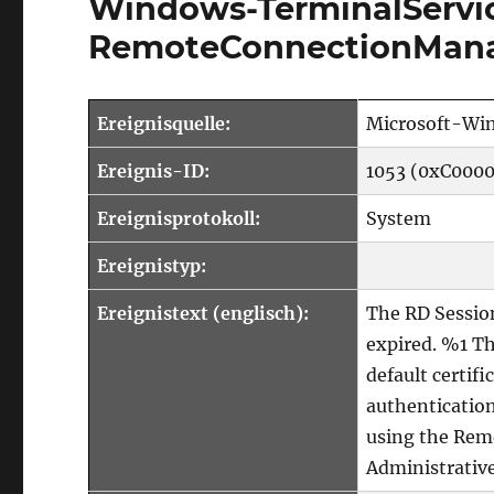
Windows-TerminalServi
RemoteConnectionMan
Ereignisquelle:
Microsoft-Wi
Ereignis-ID:
1053 (0xC000
Ereignisprotokoll:
System
Ereignistyp:
Ereignistext (englisch):
The RD Session
expired. %1 Th
default certifi
authentication
using the Remo
Administrative