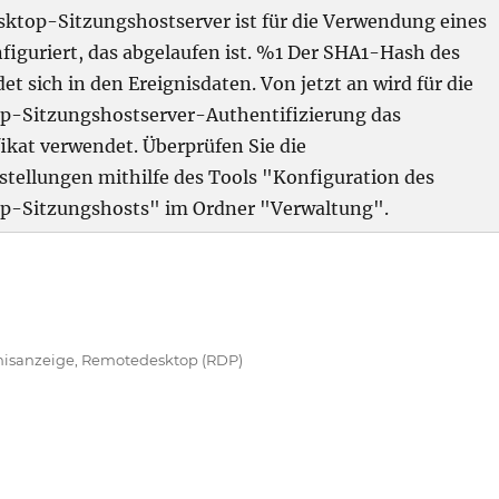
ktop-Sitzungshostserver ist für die Verwendung eines
nfiguriert, das abgelaufen ist. %1 Der SHA1-Hash des
det sich in den Ereignisdaten. Von jetzt an wird für die
-Sitzungshostserver-Authentifizierung das
ikat verwendet. Überprüfen Sie die
stellungen mithilfe des Tools "Konfiguration des
p-Sitzungshosts" im Ordner "Verwaltung".
le Microsoft-Windows-TerminalServices-RemoteConnect
gwörter
nisanzeige
,
Remotedesktop (RDP)