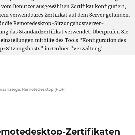
 vom Benutzer ausgewählten Zertifikat konfiguriert,
kein verwendbares Zertifikat auf dem Server gefunden.
 für die Remotedesktop-Sitzungshostserver-
ung das Standardzertifikat verwendet. Überprüfen Sie
seinstellungen mithilfe des Tools "Konfiguration des
p-Sitzungshosts" im Ordner "Verwaltung".
le Microsoft-Windows-TerminalServices-RemoteConnect
gwörter
nisanzeige
,
Remotedesktop (RDP)
motedesktop-Zertifikaten