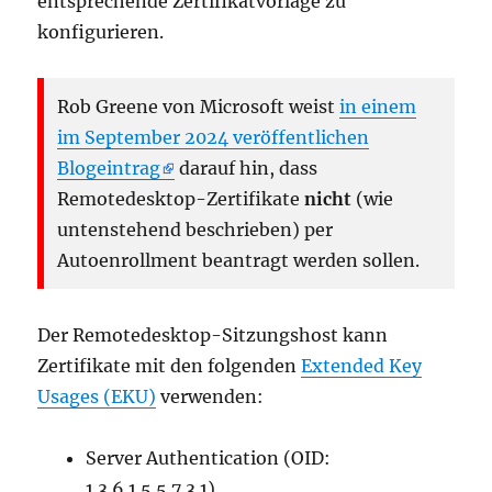
entsprechende Zertifikatvorlage zu
konfigurieren.
Rob Greene von Microsoft weist
in einem
im September 2024 veröffentlichen
Blogeintrag
darauf hin, dass
Remotedesktop-Zertifikate
nicht
(wie
untenstehend beschrieben) per
Autoenrollment beantragt werden sollen.
Der Remotedesktop-Sitzungshost kann
Zertifikate mit den folgenden
Extended Key
Usages (EKU)
verwenden:
Server Authentication (OID:
1.3.6.1.5.5.7.3.1)