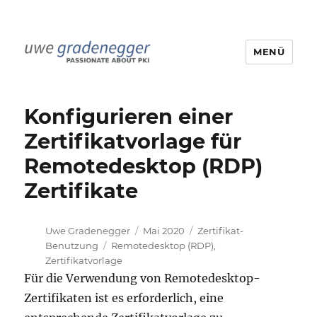
MENÜ
Uwe Gradenegger
Konfigurieren einer
Zertifikatvorlage für
Remotedesktop (RDP)
Zertifikate
Autor
Veröffentlicht
Kategorien
Uwe Gradenegger
Mai 2020
Zertifikat-
Schlagwörter
am
Benutzung
Remotedesktop (RDP)
,
Zertifikatvorlage
Für die Verwendung von Remotedesktop-
Zertifikaten ist es erforderlich, eine