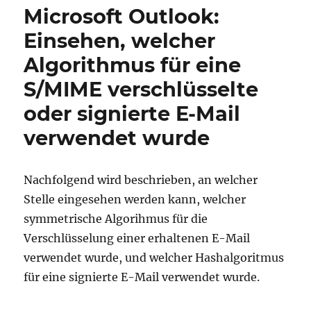
Extrahieren
Microsoft Outlook:
einer
verschlüsselt
Einsehen, welcher
S/MIME
Algorithmus für eine
Nachricht
aus
S/MIME verschlüsselte
einer
E-
oder signierte E-Mail
Mail
verwendet wurde
Nachfolgend wird beschrieben, an welcher
Stelle eingesehen werden kann, welcher
symmetrische Algorihmus für die
Verschlüsselung einer erhaltenen E-Mail
verwendet wurde, und welcher Hashalgoritmus
für eine signierte E-Mail verwendet wurde.