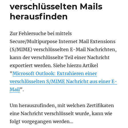
verschlüsselten Mails
nicht
geöffnet
herausfinden
werden.
Es
erscheint
Zur Fehlersuche bei mittels
die
Secure/Multipurpose Internet Mail Extensions
Fehlermeldung
"Interner
(S/MIME) verschlüsselten E-Mail Nachrichten,
Fehler."
kann der verschlüsselte Teil einer Nachricht
exportiert werden. Siehe hierzu Artikel
"
Microsoft Outlook: Extrahieren einer
verschlüsselten S/MIME Nachricht aus einer E-
Mail
".
Um herauszufinden, mit welchen Zertifikaten
eine Nachricht verschlüsselt wurde, kann wie
folgt vorgegangen werden…