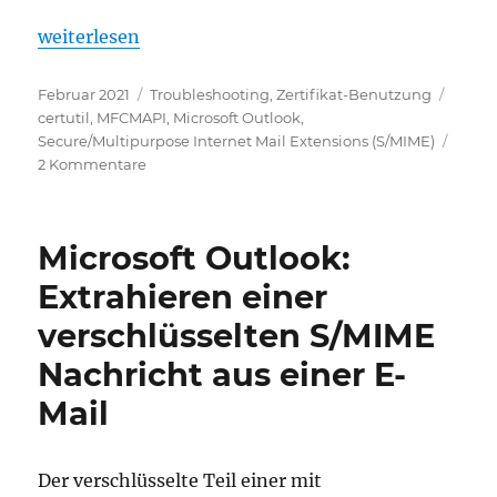
„Microsoft Outlook: Empfänger-Zertifikate bei S/M
weiterlesen
Veröffentlicht
Kategorien
Schla
Februar 2021
Troubleshooting
,
Zertifikat-Benutzung
am
certutil
,
MFCMAPI
,
Microsoft Outlook
,
Secure/Multipurpose Internet Mail Extensions (S/MIME)
zu
2 Kommentare
Microsoft
Outlook:
Empfänger-
Microsoft Outlook:
Zertifikate
bei
Extrahieren einer
S/MIME
verschlüsselten S/MIME
verschlüsselten
Mails
Nachricht aus einer E-
herausfinden
Mail
Der verschlüsselte Teil einer mit