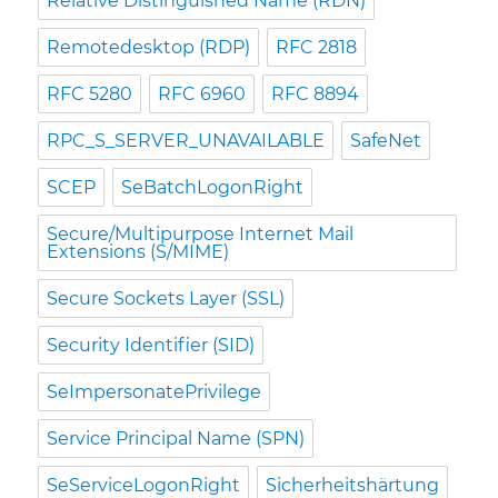
Relative Distinguished Name (RDN)
Remotedesktop (RDP)
RFC 2818
RFC 5280
RFC 6960
RFC 8894
RPC_S_SERVER_UNAVAILABLE
SafeNet
SCEP
SeBatchLogonRight
Secure/Multipurpose Internet Mail
Extensions (S/MIME)
Secure Sockets Layer (SSL)
Security Identifier (SID)
SeImpersonatePrivilege
Service Principal Name (SPN)
SeServiceLogonRight
Sicherheitshärtung