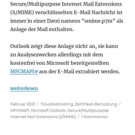
Secure/Multipurpose Internet Mail Extensions
(S/MIME) verschlüsselten E-Mail Nachricht ist
immer in einer Datei namens "smime.p7m" als
Anlage der Mail enthalten.
Outlook zeigt diese Anlage nicht an, sie kann
zu Analysezwecken allerdings mit dem
kostenfrei von Microsoft bereitgestellten
MFCMAPI
aus der E-Mail extrahiert werden.
„Microsoft Outlook: Extrahieren einer verschlüsse
weiterlesen
Veröffentlicht
Kategorien
Schla
Februar 2021
Troubleshooting
,
Zertifikat-Benutzung
am
MFCMAPI
,
Microsoft Outlook
,
Secure/Multipurpose
zu
Internet Mail Extensions (S/MIME)
1 Kommentar
Microsoft
Outlook: