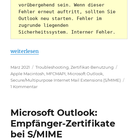
vorübergehend sein. Wenn dieser 
Fehler erneut auftritt, sollten Sie 
Outlook neu starten. Fehler im 
zugrunde liegenden 
Sicherheitssystem. Interner Fehler.
„Microsoft Outlook: Mit S/MIME verschlüsselte E-M
weiterlesen
Veröffentlicht
Kategorien
Schlagwö
März 2021
Troubleshooting
,
Zertifikat-Benutzung
am
Apple Macintosh
,
MFCMAPI
,
Microsoft Outlook
,
Secure/Multipurpose Internet Mail Extensions (S/MIME)
zu
1 Kommentar
Microsoft
Outlook:
Mit
Microsoft Outlook:
S/MIME
verschlüsselte
Empfänger-Zertifikate
E-
bei S/MIME
Mails
können