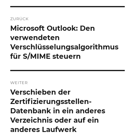
Beitrags-
ZURÜCK
Navigation
Microsoft Outlook: Den
Vorheriger
Beitrag:
verwendeten
Verschlüsselungsalgorithmus
für S/MIME steuern
WEITER
Verschieben der
Nächster
Beitrag:
Zertifizierungsstellen-
Datenbank in ein anderes
Verzeichnis oder auf ein
anderes Laufwerk