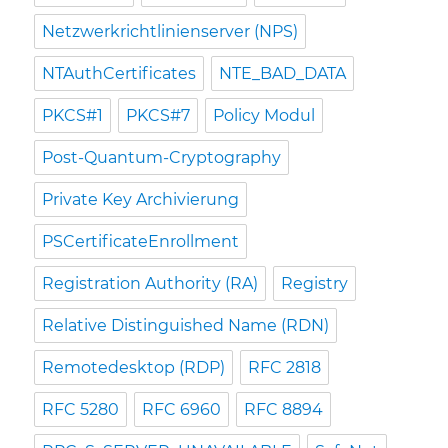
Netzwerkrichtlinienserver (NPS)
NTAuthCertificates
NTE_BAD_DATA
PKCS#1
PKCS#7
Policy Modul
Post-Quantum-Cryptography
Private Key Archivierung
PSCertificateEnrollment
Registration Authority (RA)
Registry
Relative Distinguished Name (RDN)
Remotedesktop (RDP)
RFC 2818
RFC 5280
RFC 6960
RFC 8894