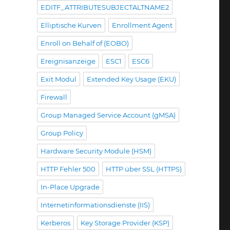
EDITF_ATTRIBUTESUBJECTALTNAME2
Elliptische Kurven
Enrollment Agent
Enroll on Behalf of (EOBO)
Ereignisanzeige
ESC1
ESC6
Exit Modul
Extended Key Usage (EKU)
Firewall
Group Managed Service Account (gMSA)
Group Policy
Hardware Security Module (HSM)
HTTP Fehler 500
HTTP über SSL (HTTPS)
In-Place Upgrade
Internetinformationsdienste (IIS)
Kerberos
Key Storage Provider (KSP)