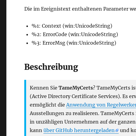
Die im Ereignistext enthaltenen Parameter we
%1: Context (win:UnicodeString)
%2: ErrorCode (win:UnicodeString)
%3: ErrorMsg (win:UnicodeString)
Beschreibung
Kennen Sie
TameMyCerts
? TameMyCerts ist
(Active Directory Certificate Services). Es e
ermöglicht die
Anwendung von Regelwerke
Ausstellungen zu realisieren. TameMyCerts i
in unzähligen Unternehmen auf der ganzen W
kann
über GitHub heruntergeladen
und ko