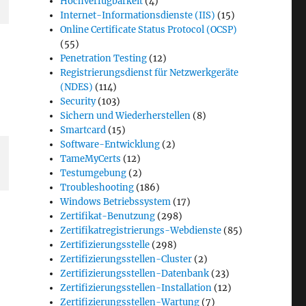
Hochverfügbarkeit
(4)
Internet-Informationsdienste (IIS)
(15)
Online Certificate Status Protocol (OCSP)
(55)
Penetration Testing
(12)
Registrierungsdienst für Netzwerkgeräte
(NDES)
(114)
Security
(103)
Sichern und Wiederherstellen
(8)
Smartcard
(15)
Software-Entwicklung
(2)
TameMyCerts
(12)
Testumgebung
(2)
Troubleshooting
(186)
Windows Betriebssystem
(17)
Zertifikat-Benutzung
(298)
Zertifikatregistrierungs-Webdienste
(85)
Zertifizierungsstelle
(298)
Zertifizierungsstellen-Cluster
(2)
Zertifizierungsstellen-Datenbank
(23)
Zertifizierungsstellen-Installation
(12)
Zertifizierungsstellen-Wartung
(7)