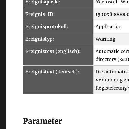
Ereignisquelle:
Microsoft-Win
Ereignis-ID:
15 (0x800000
Ereignisprotokoll:
Application
Ereignistyp:
Warning
Ereignistext (englisch):
Automatic cert
directory (%2)
Ereignistext (deutsch):
Die automatisc
Verbindung zu
Registrierung 
Parameter