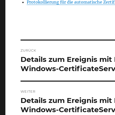
Protokollierung für die automatische Zert
Beitrags-
ZURÜCK
Navigation
Details zum Ereignis mit 
Vorheriger
Beitrag:
Windows-CertificateServ
WEITER
Details zum Ereignis mit 
Nächster
Beitrag:
Windows-CertificateServ