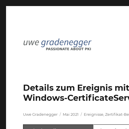
Passionate about PKI
Uwe Gradenegger
Details zum Ereignis mit
Windows-CertificateSer
Autor
Veröffentlicht
Kategorien
Uwe Gradenegger
Mai 2021
Ereignisse
,
Zertifikat-
am