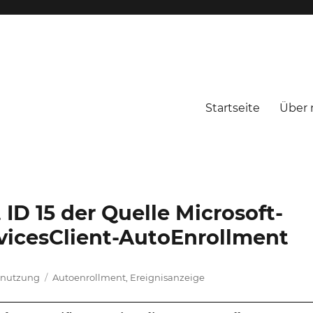
Startseite
Über 
 ID 15 der Quelle Microsoft-
vicesClient-AutoEnrollment
Schlagwörter
Benutzung
Autoenrollment
,
Ereignisanzeige