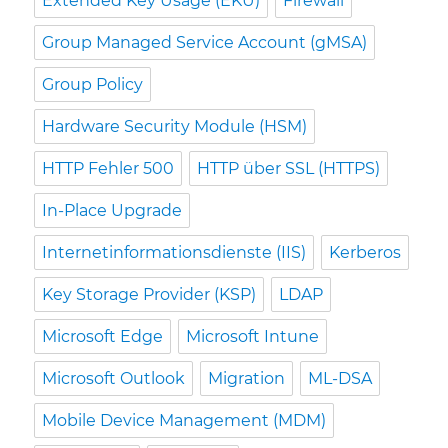
Extended Key Usage (EKU)
Firewall
Group Managed Service Account (gMSA)
Group Policy
Hardware Security Module (HSM)
HTTP Fehler 500
HTTP über SSL (HTTPS)
In-Place Upgrade
Internetinformationsdienste (IIS)
Kerberos
Key Storage Provider (KSP)
LDAP
Microsoft Edge
Microsoft Intune
Microsoft Outlook
Migration
ML-DSA
Mobile Device Management (MDM)