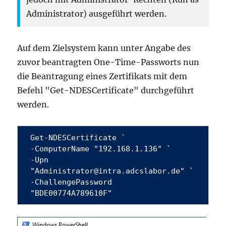
Administrator) ausgeführt werden.
Auf dem Zielsystem kann unter Angabe des
zuvor beantragten One-Time-Passworts nun
die Beantragung eines Zertifikats mit dem
Befehl "Get-NDESCertificate" durchgeführt
werden.
Get-NDESCertificate `

-ComputerName "192.168.1.136" `

-Upn 
"Administrator@intra.adcslabor.de" `

-ChallengePassword 
"BDE00774A789610F"