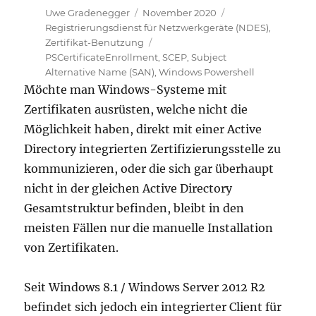
Autor
Veröffentlicht
Kategorien
Uwe Gradenegger
November 2020
am
Registrierungsdienst für Netzwerkgeräte (NDES)
,
Schlagwörter
Zertifikat-Benutzung
PSCertificateEnrollment
,
SCEP
,
Subject
Alternative Name (SAN)
,
Windows Powershell
Möchte man Windows-Systeme mit
Zertifikaten ausrüsten, welche nicht die
Möglichkeit haben, direkt mit einer Active
Directory integrierten Zertifizierungsstelle zu
kommunizieren, oder die sich gar überhaupt
nicht in der gleichen Active Directory
Gesamtstruktur befinden, bleibt in den
meisten Fällen nur die manuelle Installation
von Zertifikaten.
Seit Windows 8.1 / Windows Server 2012 R2
befindet sich jedoch ein integrierter Client für