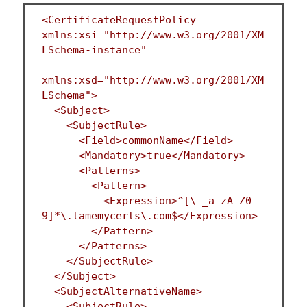
<CertificateRequestPolicy 
xmlns:xsi="http://www.w3.org/2001/XM
LSchema-instance"
xmlns:xsd="http://www.w3.org/2001/XM
LSchema">
  <Subject>
    <SubjectRule>
      <Field>commonName</Field>
      <Mandatory>true</Mandatory>
      <Patterns>
        <Pattern>
          <Expression>^[\-_a-zA-Z0-
9]*\.tamemycerts\.com$</Expression>
        </Pattern>
      </Patterns>
    </SubjectRule>
  </Subject>
  <SubjectAlternativeName>
    <SubjectRule>