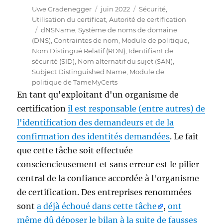
Auteur
Publié
Catégories
Uwe Gradenegger
juin 2022
Sécurité
,
le
Utilisation du certificat
,
Autorité de certification
Étiquettes
dNSName
,
Système de noms de domaine
(DNS)
,
Contraintes de nom
,
Module de politique
,
Nom Distingué Relatif (RDN)
,
Identifiant de
sécurité (SID)
,
Nom alternatif du sujet (SAN)
,
Subject Distinguished Name
,
Module de
politique de TameMyCerts
En tant qu'exploitant d'un organisme de
certification
il est responsable (entre autres) de
l'identification des demandeurs et de la
confirmation des identités demandées
. Le fait
que cette tâche soit effectuée
consciencieusement et sans erreur est le pilier
central de la confiance accordée à l'organisme
de certification. Des entreprises renommées
sont
a déjà échoué dans cette tâche
,
ont
même dû déposer le bilan à la suite de fausses