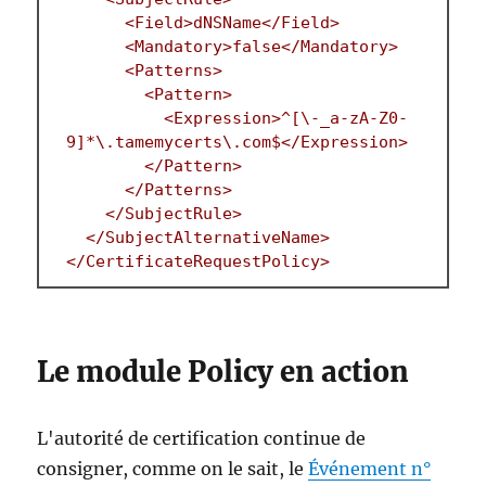
      <Field>dNSName</Field>
      <Mandatory>false</Mandatory>
      <Patterns>
        <Pattern>
          <Expression>^[\-_a-zA-Z0-
9]*\.tamemycerts\.com$</Expression>
        </Pattern>
      </Patterns>
    </SubjectRule>
  </SubjectAlternativeName>
</CertificateRequestPolicy>
Le module Policy en action
L'autorité de certification continue de
consigner, comme on le sait, le
Événement n°