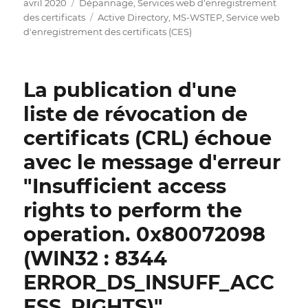
Publié
Catégories
avril 2020
Dépannage
,
Services web d'enregistrement
Access
le
Étiquettes
des certificats
Active Directory
,
MS-WSTEP
,
Service web
is
d'enregistrement des certificats (CES)
denied.
0x80070005
(WIN32:
5
La publication d'une
ERROR_ACCESS_DENIED)“
liste de révocation de
certificats (CRL) échoue
avec le message d'erreur
"Insufficient access
rights to perform the
operation. 0x80072098
(WIN32 : 8344
ERROR_DS_INSUFF_ACC
ESS_RIGHTS)".