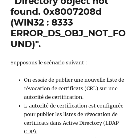
"Directory object not
„Insufficient
found. 0x8007208d
access
rights
(WIN32 : 8333
to
perform
ERROR_DS_OBJ_NOT_FO
the
UND)".
operation.
0x80072098
(WIN32:
8344
Supposons le scénario suivant :
ERROR_DS_INSUFF_A
On essaie de publier une nouvelle liste de
révocation de certificats (CRL) sur une
autorité de certification.
L'autorité de certification est configurée
pour publier les listes de révocation de
certificats dans Active Directory (LDAP
CDP).