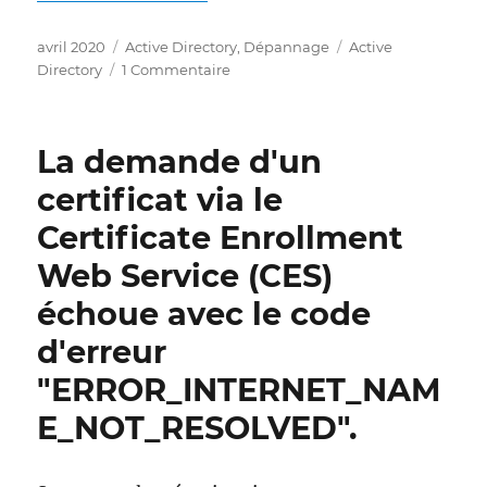
Publié
Catégories
Étiquettes
avril 2020
Active Directory
,
Dépannage
Active
le
sur
Directory
1 Commentaire
Das
Veröffentlichen
einer
La demande d'un
Zertifikatvorlage
auf
certificat via le
einer
Certificate Enrollment
Zertifizierungsstelle
schlägt
Web Service (CES)
fehl
mit
échoue avec le code
Fehlermeldung
d'erreur
„The
template
"ERROR_INTERNET_NAM
information
on
E_NOT_RESOLVED".
the
CA
cannot