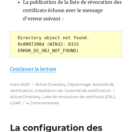
La publication de la liste de révocation des
certificats échoue avec le message
d'erreur suivant :
Directory object not found. 
0x8007208d (WIN32: 8333 
ERROR_DS_OBJ_NOT_FOUND)
de « Die Veröffentlichtung ein
Continuer la lecture
Publié
Catégories
mars 2020
Active Directory
,
Dépannage
,
Autorité de
le
Étiquet
certification
,
Installation de l'autorité de certification
Active Directory
,
Liste de révocation de certificats (CRL)
,
sur
LDAP
4 Commentaires
Die
Veröffentlichtung
einer
La configuration des
Zertifikatsperrliste