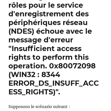
(CRL)
rôles pour le service
schlägt
d'enregistrement des
fehl
mit
périphériques réseau
der
Fehlermeldung
(NDES) échoue avec le
„Directory
message d'erreur
object
not
"Insufficient access
found.
0x8007208d
rights to perform this
(WIN32:
operation. 0x80072098
8333
ERROR_DS_OBJ_NOT_FOUND)“
(WIN32 : 8344
ERROR_DS_INSUFF_ACC
ESS_RIGHTS)".
Supposons le scénario suivant :