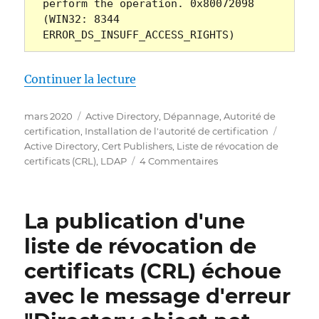
perform the operation. 0x80072098 
(WIN32: 8344 
ERROR_DS_INSUFF_ACCESS_RIGHTS)
de « Die Veröffentlichtung ein
Continuer la lecture
Publié
Catégories
mars 2020
Active Directory
,
Dépannage
,
Autorité de
le
Étiquet
certification
,
Installation de l'autorité de certification
Active Directory
,
Cert Publishers
,
Liste de révocation de
sur
certificats (CRL)
,
LDAP
4 Commentaires
Die
Veröffentlichtung
einer
La publication d'une
Zertifikatsperrliste
(CRL)
liste de révocation de
schlägt
certificats (CRL) échoue
fehl
mit
avec le message d'erreur
der
Fehlermeldung