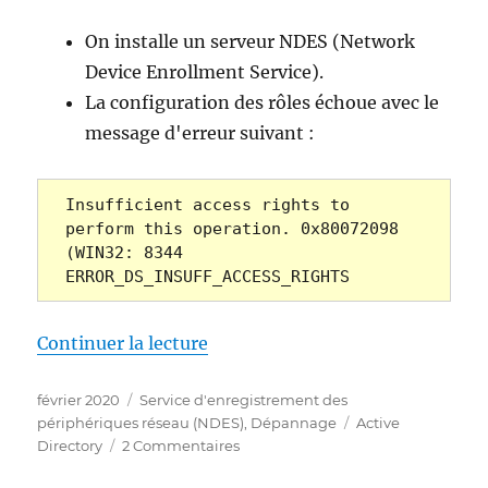
On installe un serveur NDES (Network
Device Enrollment Service).
La configuration des rôles échoue avec le
message d'erreur suivant :
Insufficient access rights to 
perform this operation. 0x80072098 
(WIN32: 8344 
ERROR_DS_INSUFF_ACCESS_RIGHTS
de « Die Rollenkonfiguration f
Continuer la lecture
Publié
Catégories
février 2020
Service d'enregistrement des
le
Étiquettes
périphériques réseau (NDES)
,
Dépannage
Active
sur
Directory
2 Commentaires
Die