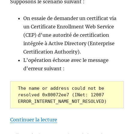
Supposons le scénario suivant :
be
modified
at
On essaie de demander un certificat via
this
un Certificate Enrollment Web Service
time.
(CEP) d'une autorité de certification
This
is
intégrée à Active Directory (Enterprise
most
Certification Authority).
likely
L'opération échoue avec le message
because
the
d'erreur suivant :
CA
service
is
The name or address could not be 
not
resolved 0x80072ee7 (INet: 12007 
running
ERROR_INTERNET_NAME_NOT_RESOLVED)
or
there
are
de « Die Beantragung eines Ze
Continuer la lecture
replication
delays.