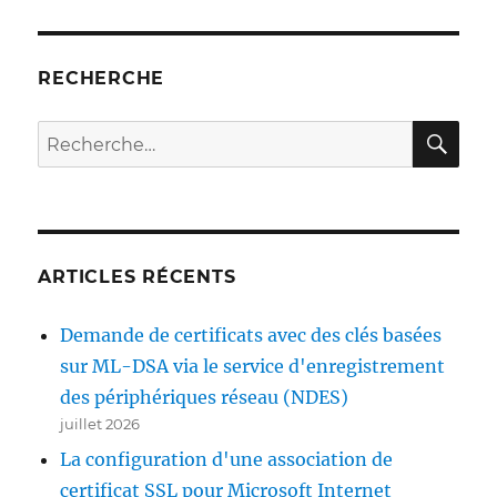
Rollenkonfiguration
für
den
Registrierungsdienst
RECHERCHE
für
Netzwerkgeräte
RE
Recherche
(NDES)
pour :
schlägt
fehl
mit
Fehlermeldung
„Insufficient
ARTICLES RÉCENTS
access
rights
to
Demande de certificats avec des clés basées
perform
sur ML-DSA via le service d'enregistrement
this
des périphériques réseau (NDES)
operation.
0x80072098
juillet 2026
(WIN32:
La configuration d'une association de
8344
certificat SSL pour Microsoft Internet
ERROR_DS_INSUFF_ACCESS_RIGH