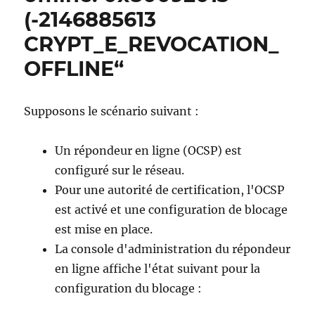
Sie
(-2146885613
ihm
CRYPT_E_REVOCATION_
mit,
dass
OFFLINE“
das
KDC-
Zertifik
Supposons le scénario suivant :
nicht
überprü
werden
Un répondeur en ligne (OCSP) est
konnte.
configuré sur le réseau.
Pour une autorité de certification, l'OCSP
est activé et une configuration de blocage
est mise en place.
La console d'administration du répondeur
en ligne affiche l'état suivant pour la
configuration du blocage :