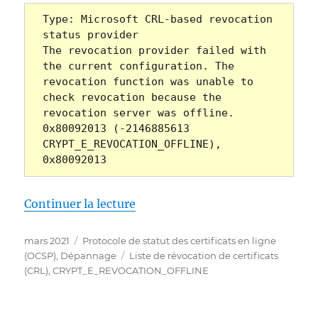
Type: Microsoft CRL-based revocation 
status provider

The revocation provider failed with 
the current configuration. The 
revocation function was unable to 
check revocation because the 
revocation server was offline. 
0x80092013 (-2146885613 
CRYPT_E_REVOCATION_OFFLINE), 
0x80092013
de « Der Onlineresponder (OCS
Continuer la lecture
Publié
Catégories
mars 2021
Protocole de statut des certificats en ligne
le
Étiquettes
(OCSP)
,
Dépannage
Liste de révocation de certificats
(CRL)
,
CRYPT_E_REVOCATION_OFFLINE