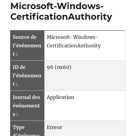
Microsoft-Windows-
der
Quelle
CertificationAuthority
Microsoft-
Windows-
CertificationAuthority
Source de
Microsoft-Windows-
l'événemen
CertificationAuthority
t :
ID de
96 (0x60)
l'événemen
t :
Journal des
Application
événement
s :
Type
Erreur
d'événeme