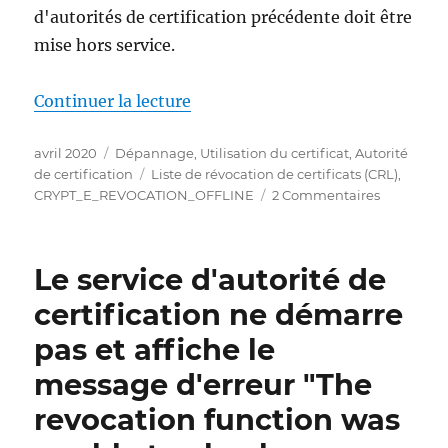
d'autorités de certification précédente doit être
mise hors service.
de « Welchen Einfluss haben fehl
Continuer la lecture
Publié
Catégories
avril 2020
Dépannage
,
Utilisation du certificat
,
Autorité
le
Étiquettes
de certification
Liste de révocation de certificats (CRL)
,
sur
CRYPT_E_REVOCATION_OFFLINE
2 Commentaires
Welchen
Einfluss
haben
Le service d'autorité de
fehlerhaft
Sperrinfo
certification ne démarre
eines
pas et affiche le
Zertifizie
Zertifikats
message d'erreur "The
auf
die
revocation function was
Zertifizier