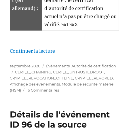
t (en
démarré : le certificat
allemand) :
d'autorité de certification
actuel n'a pas pu être chargé ou
vérifié. %1 %2.
de « Details zum Ereignis mit I
Continuer la lecture
Publié
Catégories
septembre 2020
Événements
,
Autorité de certification
le
Étiquettes
CERT_E_CHAINING
,
CERT_E_UNTRUSTEDROOT
,
CRYPT_E_REVOCATION_OFFLINE
,
CRYPT_E_REVOKED
,
Affichage des événements
,
Module de sécurité matériel
sur
(HSM)
16 Commentaires
Details
zum
Ereignis
Détails de l'événement
mit
ID
ID 96 de la source
100