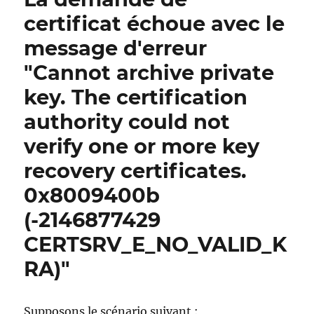
nicht
certificat échoue avec le
und
message d'erreur
wirft
die
"Cannot archive private
Fehlerme
„The
key. The certification
revocatio
authority could not
function
was
verify one or more key
unable
to
recovery certificates.
check
0x8009400b
revocatio
because
(-2146877429
the
revocatio
CERTSRV_E_NO_VALID_K
server
RA)"
was
offline.
0x800920
(-21468856
Supposons le scénario suivant :