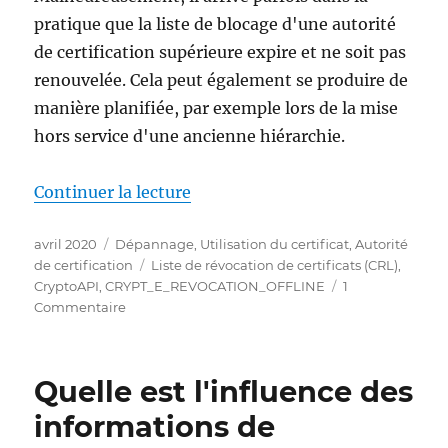
pratique que la liste de blocage d'une autorité
de certification supérieure expire et ne soit pas
renouvelée. Cela peut également se produire de
manière planifiée, par exemple lors de la mise
hors service d'une ancienne hiérarchie.
de « Welchen Einfluss hat der Ab
Continuer la lecture
Publié
Catégories
avril 2020
Dépannage
,
Utilisation du certificat
,
Autorité
le
Étiquettes
de certification
Liste de révocation de certificats (CRL)
,
CryptoAPI
,
CRYPT_E_REVOCATION_OFFLINE
1
sur
Commentaire
Welchen
Einfluss
hat
Quelle est l'influence des
der
Ablauf
informations de
der