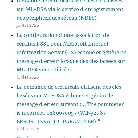
Demande de certificats avec des clés basées
not
sur ML-DSA via le service d'enregistrement
verify
des périphériques réseau (NDES)
one
or
juillet 2026
more
La configuration d'une association de
key
certificat SSL pour Microsoft Internet
recovery
certificates.
Information Server (IIS) échoue et génère un
0x8009400b
message d'erreur lorsque des clés basées sur
(-2146877429
ML-DSA sont utilisées
CERTSRV_E_NO_VALID_KRA)“
juillet 2026
La demande de certificats utilisant des clés
basées sur ML-DSA échoue et génère le
message d'erreur suivant : „ The parameter
is incorrect. 0x80070057 (WIN32: 87
ERROR_INVALID_PARAMETER) “
juillet 2026