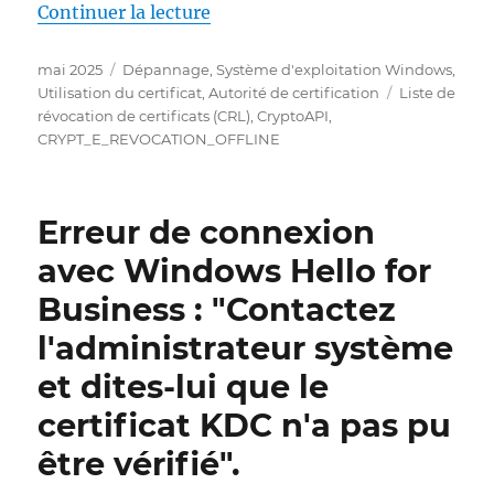
de « Sperrlisten werden (nur)
Continuer la lecture
Publié
Catégories
mai 2025
Dépannage
,
Système d'exploitation Windows
,
le
Étiquettes
Utilisation du certificat
,
Autorité de certification
Liste de
révocation de certificats (CRL)
,
CryptoAPI
,
CRYPT_E_REVOCATION_OFFLINE
Erreur de connexion
avec Windows Hello for
Business : "Contactez
l'administrateur système
et dites-lui que le
certificat KDC n'a pas pu
être vérifié".