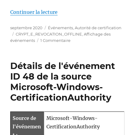
de « Details zum Ereignis mit I
Continuer la lecture
Publié
Catégories
septembre 2020
Événements
,
Autorité de certification
le
Étiquettes
CRYPT_E_REVOCATION_OFFLINE
,
Affichage des
sur
événements
1 Commentaire
Details
zum
Ereignis
Détails de l'événement
mit
ID
ID 48 de la source
84
Microsoft-Windows-
der
Quelle
CertificationAuthority
Microsoft-
Windows-
CertificationAuthority
Source de
Microsoft-Windows-
l'événemen
CertificationAuthority