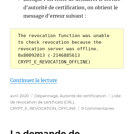
d'autorité de certification, on obtient le
message d'erreur suivant :
The revocation function was unable 
to check revocation because the 
revocation server was offline. 
0x80092013 (-2146885613 
CRYPT_E_REVOCATION_OFFLINE)
de « Der Zertifizierungsstelle
Continuer la lecture
Publié
Catégories
Étiquettes
avril 2020
Dépannage
,
Autorité de certification
Liste
le
de révocation de certificats (CRL)
,
sur
CRYPT_E_REVOCATION_OFFLINE
9 Commentaires
Der
Zertifizie
Dienst
La demande de
startet