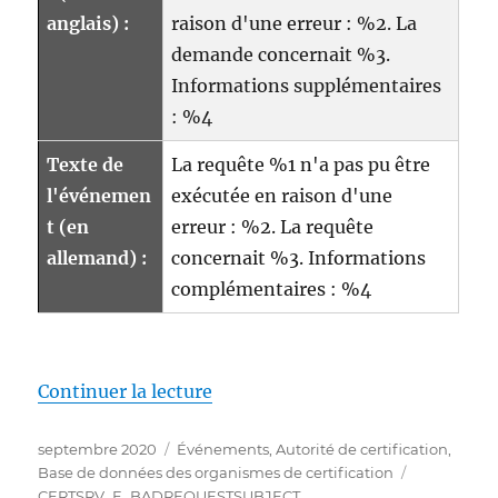
anglais) :
raison d'une erreur : %2. La
demande concernait %3.
Informations supplémentaires
: %4
Texte de
La requête %1 n'a pas pu être
l'événemen
exécutée en raison d'une
t (en
erreur : %2. La requête
allemand) :
concernait %3. Informations
complémentaires : %4
de « Details zum Ereignis mit I
Continuer la lecture
Publié
Catégories
septembre 2020
Événements
,
Autorité de certification
,
le
Étiquettes
Base de données des organismes de certification
CERTSRV_E_BADREQUESTSUBJECT
,