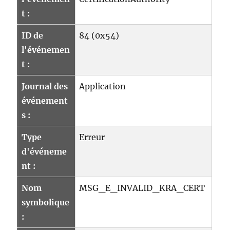
t :
ID de
84 (0x54)
l'événemen
t :
Journal des
Application
événement
s :
Type
Erreur
d'événeme
nt :
Nom
MSG_E_INVALID_KRA_CERT
symbolique
: