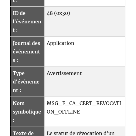
t :
ID de
48 (0x30)
l'événemen
t :
Journal des
Application
événement
s :
Type
Avertissement
d'événeme
nt :
Nom
MSG_E_CA_CERT_REVOCATI
symbolique
ON_OFFLINE
:
Texte de
Le statut de révocation d'un