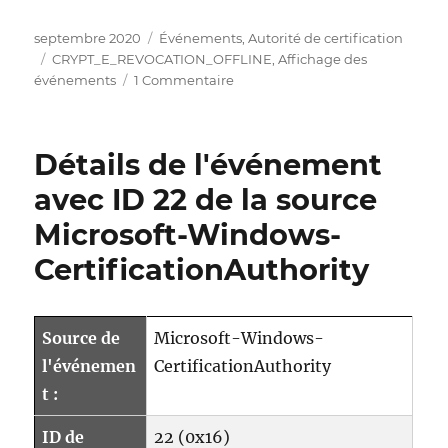
Publié
Catégories
septembre 2020
Événements
,
Autorité de certification
le
Étiquettes
CRYPT_E_REVOCATION_OFFLINE
,
Affichage des
sur
événements
1 Commentaire
Details
zum
Ereignis
Détails de l'événement
mit
ID
avec ID 22 de la source
48
Microsoft-Windows-
der
Quelle
CertificationAuthority
Microsoft-
Windows-
CertificationAuthority
Source de
Microsoft-Windows-
l'événemen
CertificationAuthority
t :
ID de
22 (0x16)