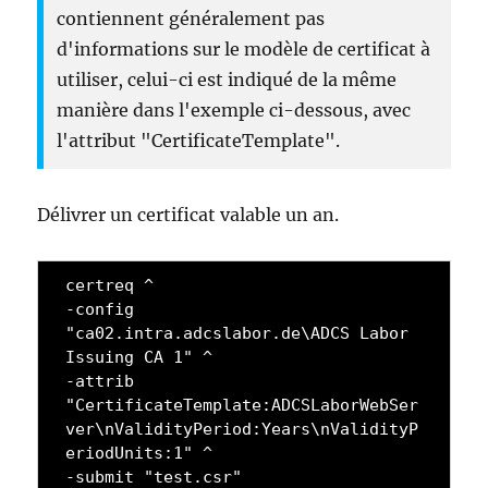
contiennent généralement pas
d'informations sur le modèle de certificat à
utiliser, celui-ci est indiqué de la même
manière dans l'exemple ci-dessous, avec
l'attribut "CertificateTemplate".
Délivrer un certificat valable un an.
certreq ^

-config 
"ca02.intra.adcslabor.de\ADCS Labor 
Issuing CA 1" ^

-attrib 
"CertificateTemplate:ADCSLaborWebSer
ver\nValidityPeriod:Years\nValidityP
eriodUnits:1" ^

-submit "test.csr"