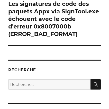
Les signatures de code des
Publication
suivante :
paquets Appx via SignTool.exe
échouent avec le code
d'erreur 0x8007000b
(ERROR_BAD_FORMAT)
RECHERCHE
RE
Recherche
pour :