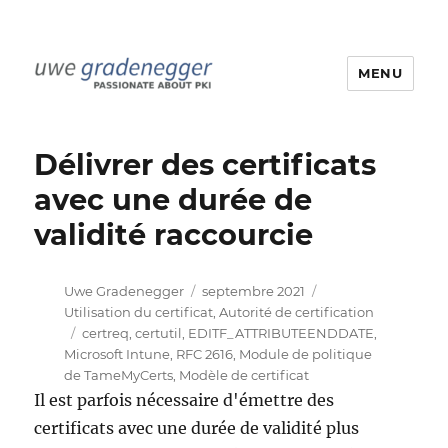
MENU
Uwe Gradenegger
Délivrer des certificats
avec une durée de
validité raccourcie
Auteur
Publié
Catégories
Uwe Gradenegger
septembre 2021
le
Utilisation du certificat
,
Autorité de certification
Étiquettes
certreq
,
certutil
,
EDITF_ATTRIBUTEENDDATE
,
Microsoft Intune
,
RFC 2616
,
Module de politique
de TameMyCerts
,
Modèle de certificat
Il est parfois nécessaire d'émettre des
certificats avec une durée de validité plus