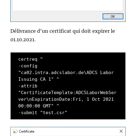
Délivrance d'un certificat qui doit expirer le
01.10.2021.
certreq ^

-config 
"ca02.intra.adcslabor.de\ADCS Labor 
Issuing CA 1" ^

-attrib 
"CertificateTemplate:ADCSLaborWebSer
ver\nExpirationDate:Fri, 1 Oct 2021 
00:00:00 GMT" ^

-submit "test.csr"