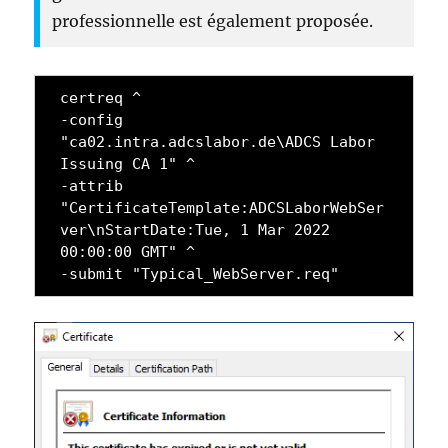
professionnelle est également proposée.
certreq ^
-config 
"ca02.intra.adcslabor.de\ADCS Labor 
Issuing CA 1" ^
-attrib 
"CertificateTemplate:ADCSLaborWebSer
ver\nStartDate:Tue, 1 Mar 2022 
00:00:00 GMT" ^
-submit "Typical_WebServer.req"