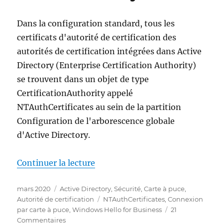
Dans la configuration standard, tous les
certificats d'autorité de certification des
autorités de certification intégrées dans Active
Directory (Enterprise Certification Authority)
se trouvent dans un objet de type
CertificationAuthority appelé
NTAuthCertificates au sein de la partition
Configuration de l'arborescence globale
d'Active Directory.
de « Bearbeiten des NTAuthCerti
Continuer la lecture
Publié
Catégories
mars 2020
Active Directory
,
Sécurité
,
Carte à puce
,
le
Étiquettes
Autorité de certification
NTAuthCertificates
,
Connexion
par carte à puce
,
Windows Hello for Business
21
sur
Commentaires