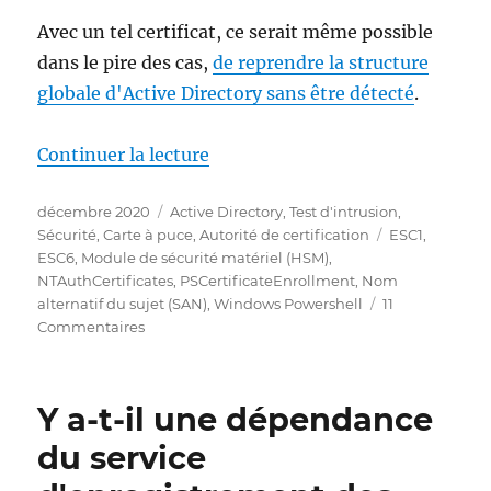
Avec un tel certificat, ce serait même possible
dans le pire des cas,
de reprendre la structure
globale d'Active Directory sans être détecté
.
de « Signieren von Zertifikaten
Continuer la lecture
Publié
Catégories
décembre 2020
Active Directory
,
Test d'intrusion
,
le
Étiquettes
Sécurité
,
Carte à puce
,
Autorité de certification
ESC1
,
ESC6
,
Module de sécurité matériel (HSM)
,
NTAuthCertificates
,
PSCertificateEnrollment
,
Nom
alternatif du sujet (SAN)
,
Windows Powershell
11
sur
Commentaires
Signieren
von
Zertifikaten
Y a-t-il une dépendance
unter
Umgehung
du service
der
Zertifizierungsstelle