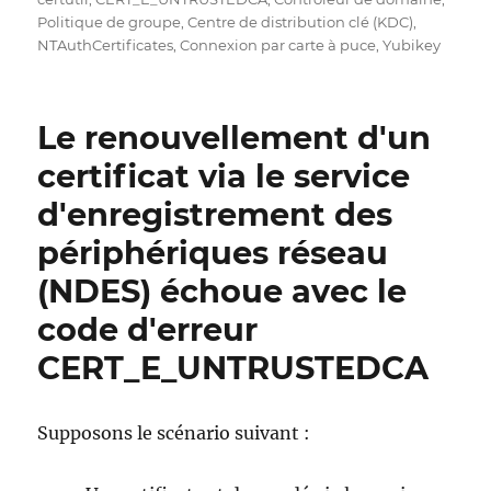
Politique de groupe
,
Centre de distribution clé (KDC)
,
NTAuthCertificates
,
Connexion par carte à puce
,
Yubikey
Le renouvellement d'un
certificat via le service
d'enregistrement des
périphériques réseau
(NDES) échoue avec le
code d'erreur
CERT_E_UNTRUSTEDCA
Supposons le scénario suivant :