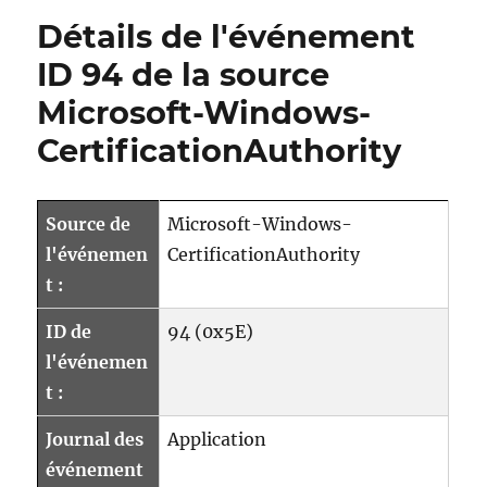
eine
Détails de l'événement
Abhängigkeit
des
ID 94 de la source
Registrierungsdienste
Microsoft-Windows-
für
Netzwerkgeräte
CertificationAuthority
(NDES)
mit
dem
NTAuthCertificates
Source de
Microsoft-Windows-
Objekt?
l'événemen
CertificationAuthority
t :
ID de
94 (0x5E)
l'événemen
t :
Journal des
Application
événement