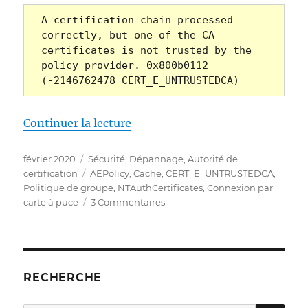
A certification chain processed 
correctly, but one of the CA 
certificates is not trusted by the 
policy provider. 0x800b0112 
(-2146762478 CERT_E_UNTRUSTEDCA)
de « Die Beantragung eines Zert
Continuer la lecture
Publié
Catégories
février 2020
Sécurité
,
Dépannage
,
Autorité de
le
Étiquettes
certification
AEPolicy
,
Cache
,
CERT_E_UNTRUSTEDCA
,
Politique de groupe
,
NTAuthCertificates
,
Connexion par
sur
carte à puce
3 Commentaires
Die
Beantragung
eines
Zertifikats
schlägt
RECHERCHE
fehl
mit