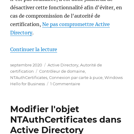
désactiver cette fonctionnalité afin d'éviter, en
cas de compromission de l'autorité de
certification,
Ne pas compromettre Active
Directory
.
de « Smartcard Anmeldung im N
Continuer la lecture
Publié
Catégories
septembre 2020
Active Directory
,
Autorité de
le
Étiquettes
certification
Contrôleur de domaine
,
NTAuthCertificates
,
Connexion par carte à puce
,
Windows
sur
Hello for Business
1 Commentaire
Smartcard
Anmeldung
im
Modifier l'objet
Netzwerk
unterbinden
NTAuthCertificates dans
Active Directory