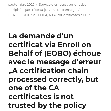
Publié
Catégories
septembre 2022
Service d'enregistrement des
le
Étiquettes
périphériques réseau (NDES)
,
Dépannage
CERT_E_UNTRUSTEDCA
,
NTAuthCertificates
,
SCEP
La demande d'un
certificat via Enroll on
Behalf of (EOBO) échoue
avec le message d'erreur
„A certification chain
processed correctly, but
one of the CA
certificates is not
trusted by the policy