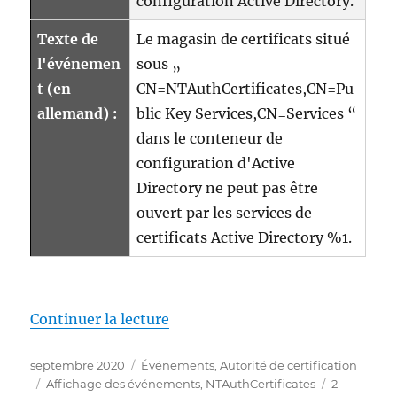
configuration Active Directory.
Texte de
Le magasin de certificats situé
l'événemen
sous „
t (en
CN=NTAuthCertificates,CN=Pu
allemand) :
blic Key Services,CN=Services “
dans le conteneur de
configuration d'Active
Directory ne peut pas être
ouvert par les services de
certificats Active Directory %1.
de « Details zum Ereignis mit I
Continuer la lecture
Publié
Catégories
septembre 2020
Événements
,
Autorité de certification
le
Étiquettes
Affichage des événements
,
NTAuthCertificates
2