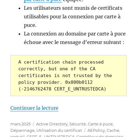
Les utilisateurs sont munis de certificats
utilisables pour la connexion par carte à
puce.
La connexion au domaine par carte à puce
échoue avec le message d'erreur suivant :
A certification chain processed 
correctly, but one of the CA 
certificates is not trusted by the 
policy provider. 0x800b0112 
(-2146762478 CERT_E_UNTRUSTEDCA)
de « Smartcard-Anmeldung schläg
Continuer la lecture
Publié
Catégories
mars 2025
Active Directory
,
Sécurité
,
Carte à puce
,
le
Étiquettes
Dépannage
,
Utilisation du certificat
AEPolicy
,
Cache
,
certutil
,
CERT_E_UNTRUSTEDCA
,
Contrôleur de domaine
,