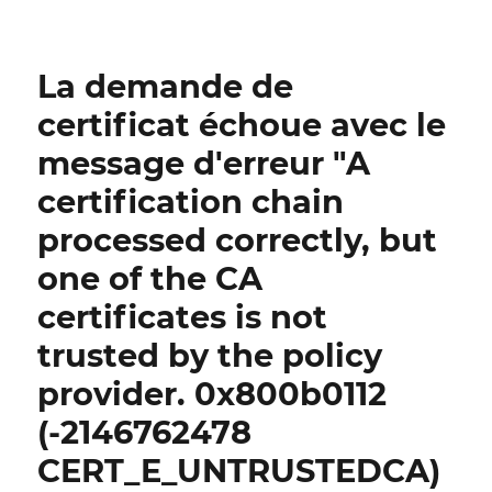
Bearbeiten
des
NTAuthCertificates
La demande de
Objektes
im
certificat échoue avec le
Active
message d'erreur "A
Directory
certification chain
processed correctly, but
one of the CA
certificates is not
trusted by the policy
provider. 0x800b0112
(-2146762478
CERT_E_UNTRUSTEDCA)