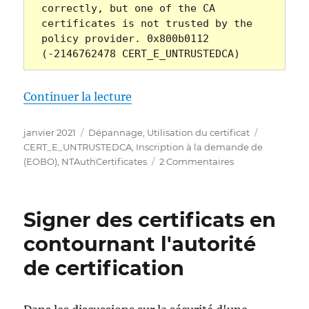
correctly, but one of the CA 
certificates is not trusted by the 
policy provider. 0x800b0112 
(-2146762478 CERT_E_UNTRUSTEDCA)
de « Die Beantragung eines Zert
Continuer la lecture
Publié
Catégories
Étiquettes
janvier 2021
Dépannage
,
Utilisation du certificat
le
CERT_E_UNTRUSTEDCA
,
Inscription à la demande de
sur
(EOBO)
,
NTAuthCertificates
2 Commentaires
Die
Beantragung
eines
Signer des certificats en
Zertifikats
über
contournant l'autorité
Enroll
de certification
on
Behalf
of
(EOBO)