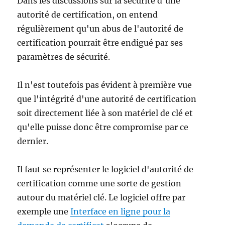
Dans les discussions sur la sécurité d'une
schlägt
autorité de certification, on entend
fehl
régulièrement qu'un abus de l'autorité de
mit
der
certification pourrait être endigué par ses
Fehlermeldung
paramètres de sécurité.
„A
certification
chain
Il n'est toutefois pas évident à première vue
processed
que l'intégrité d'une autorité de certification
correctly,
soit directement liée à son matériel de clé et
but
one
qu'elle puisse donc être compromise par ce
of
dernier.
the
CA
certificates
Il faut se représenter le logiciel d'autorité de
is
certification comme une sorte de gestion
not
autour du matériel clé. Le logiciel offre par
trusted
by
exemple une
Interface en ligne pour la
the