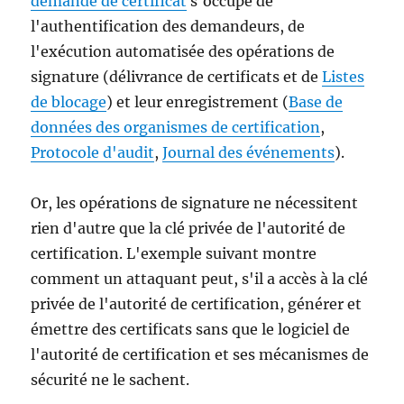
demande de certificat
s'occupe de
policy
l'authentification des demandeurs, de
provider.
0x800b0112
l'exécution automatisée des opérations de
(-2146762478
signature (délivrance de certificats et de
Listes
CERT_E_UNTRUS
de blocage
) et leur enregistrement (
Base de
données des organismes de certification
,
Protocole d'audit
,
Journal des événements
).
Or, les opérations de signature ne nécessitent
rien d'autre que la clé privée de l'autorité de
certification. L'exemple suivant montre
comment un attaquant peut, s'il a accès à la clé
privée de l'autorité de certification, générer et
émettre des certificats sans que le logiciel de
l'autorité de certification et ses mécanismes de
sécurité ne le sachent.