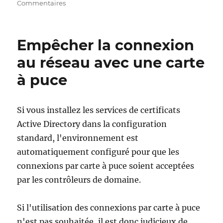
sur
Commentaires
Details
zum
Ereignis
Empêcher la connexion
mit
ID
au réseau avec une carte
94
à puce
der
Quelle
Microsoft-
Windows-
Si vous installez les services de certificats
CertificationAuthority
Active Directory dans la configuration
standard, l'environnement est
automatiquement configuré pour que les
connexions par carte à puce soient acceptées
par les contrôleurs de domaine.
Si l'utilisation des connexions par carte à puce
n'est pas souhaitée, il est donc judicieux de