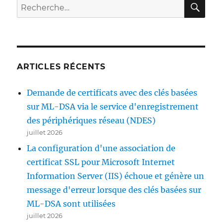
RE
Recherche
der
pour :
Fehlermeldung
„A
certification
chain
processed
ARTICLES RÉCENTS
correctly,
but
one
Demande de certificats avec des clés basées
of
sur ML-DSA via le service d'enregistrement
the
des périphériques réseau (NDES)
CA
certificates
juillet 2026
is
La configuration d'une association de
not
certificat SSL pour Microsoft Internet
trusted
by
Information Server (IIS) échoue et génère un
the
message d'erreur lorsque des clés basées sur
policy
ML-DSA sont utilisées
provider.
0x800b0112
juillet 2026