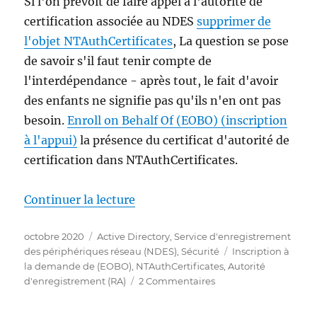
Si l'on prévoit de faire appel à l'autorité de
certification associée au NDES
supprimer de
l'objet NTAuthCertificates
, La question se pose
de savoir s'il faut tenir compte de
l'interdépendance - après tout, le fait d'avoir
des enfants ne signifie pas qu'ils n'en ont pas
besoin.
Enroll on Behalf Of (EOBO) (inscription
à l'appui)
la présence du certificat d'autorité de
certification dans NTAuthCertificates.
de « Gibt es eine Abhängigkeit 
Continuer la lecture
Publié
Catégories
octobre 2020
Active Directory
,
Service d'enregistrement
le
Étiquettes
des périphériques réseau (NDES)
,
Sécurité
Inscription à
la demande de (EOBO)
,
NTAuthCertificates
,
Autorité
sur
d'enregistrement (RA)
2 Commentaires
Gibt
es