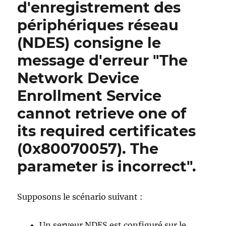
d'enregistrement des
sollte
périphériques réseau
für
den
(NDES) consigne le
Registrierungsdienst
für
message d'erreur "The
Netzwerkgeräte
Network Device
(NDES)
verwendet
Enrollment Service
werden?
cannot retrieve one of
its required certificates
(0x80070057). The
parameter is incorrect".
Supposons le scénario suivant :
Un serveur NDES est configuré sur le