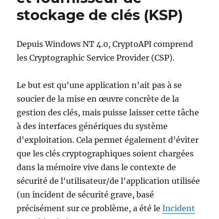
Kompatibilität
stockage de clés (KSP)
zu
auf
elliptischen
Depuis Windows NT 4.0, CryptoAPI comprend
Kurven
les Cryptographic Service Provider (CSP).
(ECC)
basierenden
Schlüsseln
Le but est qu'une application n'ait pas à se
bekannt
soucier de la mise en œuvre concrète de la
ist
gestion des clés, mais puisse laisser cette tâche
à des interfaces génériques du système
d'exploitation. Cela permet également d'éviter
que les clés cryptographiques soient chargées
dans la mémoire vive dans le contexte de
sécurité de l'utilisateur/de l'application utilisée
(un incident de sécurité grave, basé
précisément sur ce problème, a été le
Incident