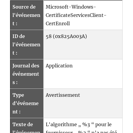
Source de
Microsoft-Windows-
l'événemen
CertificateServicesClient-
t :
CertEnroll
ID de
58 (0x825A003A)
l'événemen
t :
Journal des
Application
événement
s :
Type
Avertissement
d'événeme
nt :
Texte de
L'algorithme „ %3 “ pour le
l'événemen
fournisseur „ %2 “ n'a pas été