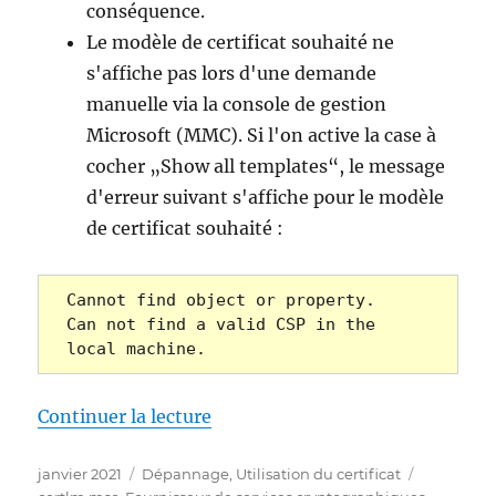
conséquence.
Le modèle de certificat souhaité ne
s'affiche pas lors d'une demande
manuelle via la console de gestion
Microsoft (MMC). Si l'on active la case à
cocher „Show all templates“, le message
d'erreur suivant s'affiche pour le modèle
de certificat souhaité :
Cannot find object or property.

Can not find a valid CSP in the 
local machine.
de « Die Beantragung eines Zerti
Continuer la lecture
Publié
Catégories
Étiquettes
janvier 2021
Dépannage
,
Utilisation du certificat