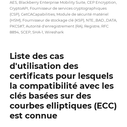
AES
,
Blackberry Enterprise Mobility Suite
,
CEP Encryption
,
CryptoAPI
,
Fournisseur de services cryptographiques
(CSP)
,
GetCACapabilities
,
Module de sécurité matériel
(HSM)
,
Fournisseur de stockage clé (KSP)
,
NTE_BAD_DATA
,
PKCS#7
,
Autorité d'enregistrement (RA)
,
Registre
,
RFC
8894
,
SCEP
,
SHA-1
,
Wireshark
Liste des cas
d'utilisation des
certificats pour lesquels
la compatibilité avec les
clés basées sur des
courbes elliptiques (ECC)
est connue