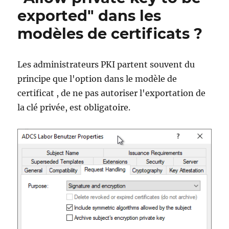
Fehlermeldung
exported" dans les
„The
Network
modèles de certificats ?
Device
Enrollment
Service
Les administrateurs PKI partent souvent du
cannot
principe que l'option dans le modèle de
retrieve
one
certificat , de ne pas autoriser l'exportation de
of
la clé privée, est obligatoire.
its
required
certificates
(0x80070057).
The
parameter
is
incorrect.“