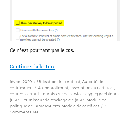
Ce n'est pourtant pas le cas.
de « Wie sicher ist die Einstell
Continuer la lecture
Publié
Catégories
février 2020
Utilisation du certificat
,
Autorité de
le
Étiquettes
certification
Autoenrollment
,
Inscription au certificat
,
certreq
,
certutil
,
Fournisseur de services cryptographiques
(CSP)
,
Fournisseur de stockage clé (KSP)
,
Module de
politique de TameMyCerts
,
Modèle de certificat
3
sur
Commentaires
Wie
sicher
ist