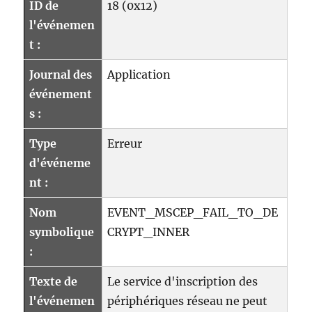
ID de
18 (0x12)
find
l'événemen
a
valid
t :
CSP
in
Journal des
Application
the
événement
local
s :
machine.“
Type
Erreur
d'événeme
nt :
Nom
EVENT_MSCEP_FAIL_TO_DE
symbolique
CRYPT_INNER
:
Texte de
Le service d'inscription des
l'événemen
périphériques réseau ne peut