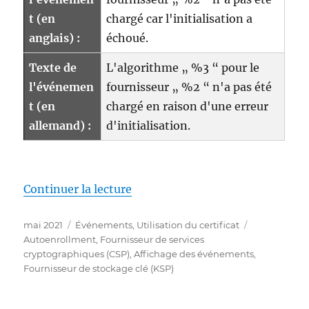
t (en
chargé car l'initialisation a
anglais) :
échoué.
Texte de
L'algorithme „ %3 “ pour le
l'événemen
fournisseur „ %2 “ n'a pas été
t (en
chargé en raison d'une erreur
allemand) :
d'initialisation.
de « Details zum Ereignis mit I
Continuer la lecture
Publié
Catégories
Étiquettes
mai 2021
Événements
,
Utilisation du certificat
le
Autoenrollment
,
Fournisseur de services
cryptographiques (CSP)
,
Affichage des événements
,
Fournisseur de stockage clé (KSP)