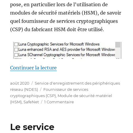
pose, en particulier lors de l'utilisation de
modules de sécurité matériels (HSM), de savoir
quel fournisseur de services cryptographiques
(CSP) du fabricant HSM doit être utilisé.
de « Welcher Cryptographic Serv
Continuer la lecture
Publié
Catégories
août 2020
Service d'enregistrement des périphériques
le
Étiquettes
réseau (NDES)
Fournisseur de services
cryptographiques (CSP)
,
Module de sécurité matériel
sur
(HSM)
,
SafeNet
1 Commentaire
Welcher
Cryptographic
Service
Le service
Provider
(CSP)