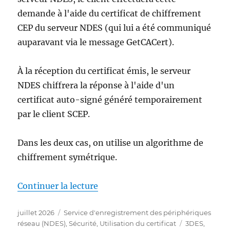
demande à l'aide du certificat de chiffrement
CEP du serveur NDES (qui lui a été communiqué
auparavant via le message GetCACert).
À la réception du certificat émis, le serveur
NDES chiffrera la réponse à l'aide d'un
certificat auto-signé généré temporairement
par le client SCEP.
Dans les deux cas, on utilise un algorithme de
chiffrement symétrique.
de « Kryptographische Härtung 
Continuer la lecture
Publié
Catégories
juillet 2026
Service d'enregistrement des périphériques
le
Étiquettes
réseau (NDES)
,
Sécurité
,
Utilisation du certificat
3DES
,