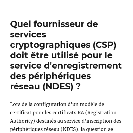
Details
zum
Ereignis
Quel fournisseur de
mit
ID
services
18
cryptographiques (CSP)
der
Quelle
doit être utilisé pour le
Microsoft-
Windows-
service d'enregistrement
NetworkDeviceEnrollmentService
des périphériques
réseau (NDES) ?
Lors de la configuration d'un modèle de
certificat pour les certificats RA (Registration
Authority) destinés au service d'inscription des
périphériques réseau (NDES), la question se