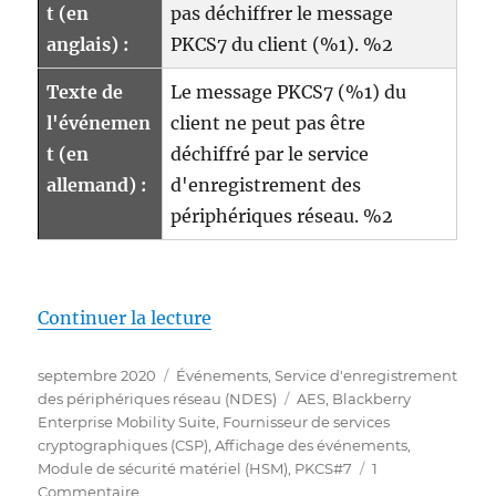
t (en
pas déchiffrer le message
anglais) :
PKCS7 du client (%1). %2
Texte de
Le message PKCS7 (%1) du
l'événemen
client ne peut pas être
t (en
déchiffré par le service
allemand) :
d'enregistrement des
périphériques réseau. %2
de « Details zum Ereignis mit 
Continuer la lecture
Publié
Catégories
septembre 2020
Événements
,
Service d'enregistrement
le
Étiquettes
des périphériques réseau (NDES)
AES
,
Blackberry
Enterprise Mobility Suite
,
Fournisseur de services
cryptographiques (CSP)
,
Affichage des événements
,
Module de sécurité matériel (HSM)
,
PKCS#7
1
sur
Commentaire