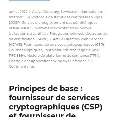
Publié
Catégories
juillet 2022
Active Directory
,
Services d'information sur
le
Internet (IIS)
,
Protocole de statut des certificats en ligne
(OCSP)
,
Service d'enregistrement des périphériques
réseau (NDES)
,
Système d'exploitation Windows
,
Utilisation du certificat
,
Enregistrement web des autorités
Étiquettes
de certification (CAWE)
Active Directory Web Services
(ADWS)
,
Fournisseur de services cryptographiques (CSP)
,
Courbes elliptiques
,
Fournisseur de stockage clé (KSP)
,
RFC 8894
,
Module de plate-forme de confiance (TPM)
,
Contrôle des applications Windows Defender
3
sur
Commentaires
Liste
der
Use
Principes de base :
Cases
der
fournisseur de services
Zertifikate,
cryptographiques (CSP)
für
welche
et fournisseur de
die