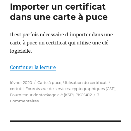
Importer un certificat
die
Einstellung
dans une carte à puce
„Allow
private
key
Il est parfois nécessaire d'importer dans une
to
carte à puce un certificat qui utilise une clé
be
exported“
logicielle.
in
den
de « Importieren eines Zertifika
Continuer la lecture
Zertifikatvorlagen?
Publié
Catégories
Étiquette
février 2020
Carte à puce
,
Utilisation du certificat
le
certutil
,
Fournisseur de services cryptographiques (CSP)
,
Fournisseur de stockage clé (KSP)
,
PKCS#12
3
sur
Commentaires
Importieren
eines
Zertifikats
in