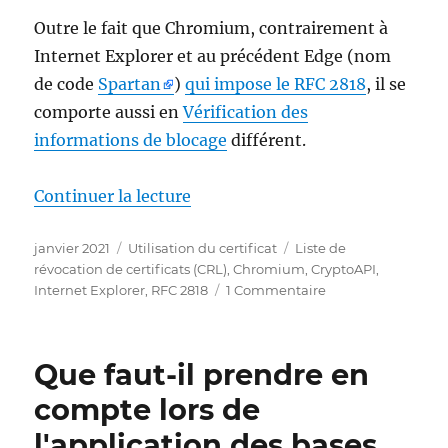
Outre le fait que Chromium, contrairement à
Internet Explorer et au précédent Edge (nom
de code
Spartan
)
qui impose le RFC 2818
, il se
comporte aussi en
Vérification des
informations de blocage
différent.
de « Google Chrome und Microsof
Continuer la lecture
Publié
Catégories
Étiquettes
janvier 2021
Utilisation du certificat
Liste de
le
révocation de certificats (CRL)
,
Chromium
,
CryptoAPI
,
sur
Internet Explorer
,
RFC 2818
1 Commentaire
Google
Chrome
und
Que faut-il prendre en
Microsoft
Edge
compte lors de
prüfen
l'application des bases
Sperrstatus