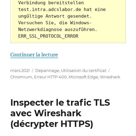
Verbindung bereitstellen

test.intra.adcslabor.de hat eine 
ungültige Antwort gesendet.

Versuchen Sie, die Windows-
Netzwerkdiagnose auszuführen.

ERR_SSL_PROTOCOL_ERROR
de « Google Chrome meldet Fe
Continuer la lecture
Publié
Catégories
Étiquettes
mars 2021
Dépannage
,
Utilisation du certificat
le
Chromium
,
Erreur HTTP 400
,
Microsoft Edge
,
Wireshark
Inspecter le trafic TLS
avec Wireshark
(décrypter HTTPS)