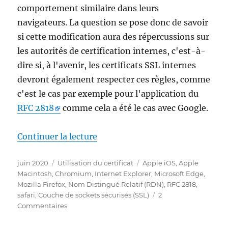
comportement similaire dans leurs
navigateurs. La question se pose donc de savoir
si cette modification aura des répercussions sur
les autorités de certification internes, c'est-à-
dire si, à l'avenir, les certificats SSL internes
devront également respecter ces règles, comme
c'est le cas par exemple pour l'application du
RFC 2818
comme cela a été le cas avec Google.
de « Chrome und Safari limitiere
Continuer la lecture
Publié
Catégories
Étiquettes
juin 2020
Utilisation du certificat
Apple iOS
,
Apple
le
Macintosh
,
Chromium
,
Internet Explorer
,
Microsoft Edge
,
Mozilla Firefox
,
Nom Distingué Relatif (RDN)
,
RFC 2818
,
safari
,
Couche de sockets sécurisés (SSL)
2
sur
Commentaires
Chrome
und