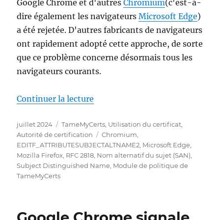
Google Chrome et d'autres
Chromium
(c'est-à-
dire également les navigateurs
Microsoft Edge
)
a été rejetée. D'autres fabricants de navigateurs
ont rapidement adopté cette approche, de sorte
que ce problème concerne désormais tous les
navigateurs courants.
de « Wie das TameMyCerts Policy
Continuer la lecture
Publié
Catégories
juillet 2024
TameMyCerts
,
Utilisation du certificat
,
le
Étiquettes
Autorité de certification
Chromium
,
EDITF_ATTRIBUTESUBJECTALTNAME2
,
Microsoft Edge
,
Mozilla Firefox
,
RFC 2818
,
Nom alternatif du sujet (SAN)
,
Subject Distinguished Name
,
Module de politique de
TameMyCerts
Google Chrome signale