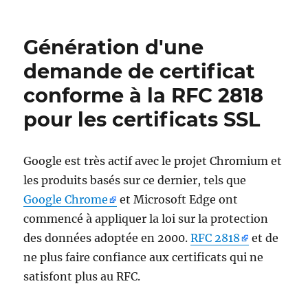
Konfigurieren
einer
Secure
Génération d'une
Socket
Layer
demande de certificat
(SSL)
conforme à la RFC 2818
Zertifikatvorlage
für
pour les certificats SSL
Web
Server
Google est très actif avec le projet Chromium et
les produits basés sur ce dernier, tels que
Google Chrome
et Microsoft Edge ont
commencé à appliquer la loi sur la protection
des données adoptée en 2000.
RFC 2818
et de
ne plus faire confiance aux certificats qui ne
satisfont plus au RFC.