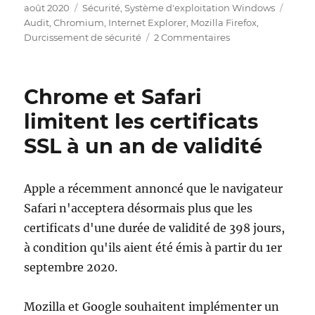
Publié
Catégories
Étiqu
août 2020
Sécurité
,
Système d'exploitation Windows
le
Audit
,
Chromium
,
Internet Explorer
,
Mozilla Firefox
,
sur
Durcissement de sécurité
2 Commentaires
Was
ist
bei
Chrome et Safari
der
Anwendungen
limitent les certificats
der
SSL à un an de validité
Microsoft
Security
Baselines
zu
Apple a récemment annoncé que le navigateur
beachten?
Safari n'acceptera désormais plus que les
certificats d'une durée de validité de 398 jours,
à condition qu'ils aient été émis à partir du 1er
septembre 2020.
Mozilla et Google souhaitent implémenter un