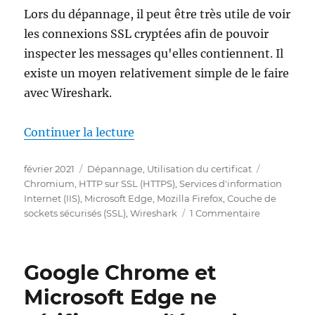
Lors du dépannage, il peut être très utile de voir
les connexions SSL cryptées afin de pouvoir
inspecter les messages qu'elles contiennent. Il
existe un moyen relativement simple de le faire
avec Wireshark.
de « TLS-Datenverkehr mit Wire
Continuer la lecture
Publié
Catégories
Étiquettes
février 2021
Dépannage
,
Utilisation du certificat
le
Chromium
,
HTTP sur SSL (HTTPS)
,
Services d'information
Internet (IIS)
,
Microsoft Edge
,
Mozilla Firefox
,
Couche de
sur
sockets sécurisés (SSL)
,
Wireshark
1 Commentaire
TLS-
Datenverke
mit
Google Chrome et
Wireshark
inspizieren
Microsoft Edge ne
(HTTPS