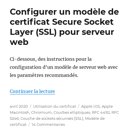
Safari
Configurer un modèle de
limitieren
SSL
certificat Secure Socket
Zertifikate
Layer (SSL) pour serveur
auf
ein
web
Jahr
Gültigkeit
Ci-dessous, des instructions pour la
configuration d'un modèle de serveur web avec
les paramètres recommandés.
de « Konfigurieren einer Secure 
Continuer la lecture
Publié
Catégories
Étiquettes
avril 2020
Utilisation du certificat
Apple iOS
,
Apple
le
Macintosh
,
Chromium
,
Courbes elliptiques
,
RFC 4492
,
RFC
5246
,
Couche de sockets sécurisés (SSL)
,
Modèle de
sur
certificat
14 Commentaires