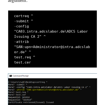
argument.
certreq ^

-submit ^

-config 
"CA03.intra.adcslabor.de\ADCS Labor 
Issuing CA 2" ^

-attrib 
"SAN:upn=Administrator@intra.adcslab
or.de" ^

test.req ^

test.cer