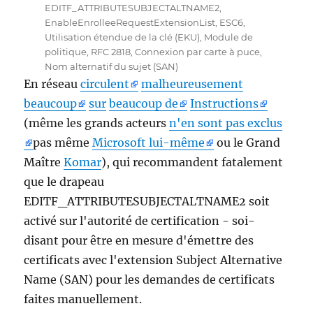
EDITF_ATTRIBUTESUBJECTALTNAME2
,
EnableEnrolleeRequestExtensionList
,
ESC6
,
Utilisation étendue de la clé (EKU)
,
Module de
politique
,
RFC 2818
,
Connexion par carte à puce
,
Nom alternatif du sujet (SAN)
En réseau
circulent
malheureusement
beaucoup
sur
beaucoup de
Instructions
(même les grands acteurs
n'en sont pas exclus
pas même
Microsoft lui-même
ou le Grand
Maître
Komar
), qui recommandent fatalement
que le drapeau
EDITF_ATTRIBUTESUBJECTALTNAME2 soit
activé sur l'autorité de certification - soi-
disant pour être en mesure d'émettre des
certificats avec l'extension Subject Alternative
Name (SAN) pour les demandes de certificats
faites manuellement.