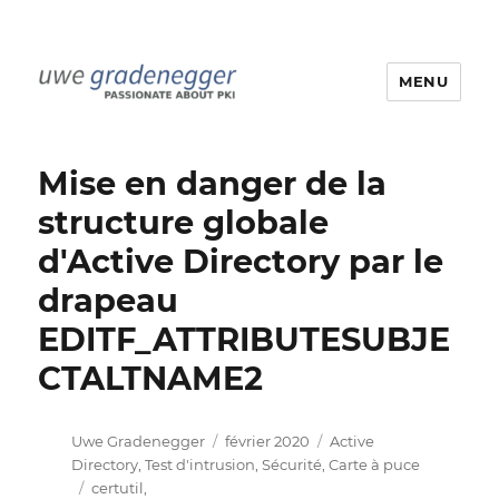
MENU
Uwe Gradenegger
Mise en danger de la
structure globale
d'Active Directory par le
drapeau
EDITF_ATTRIBUTESUBJE
CTALTNAME2
Auteur
Publié
Catégories
Uwe Gradenegger
février 2020
Active
le
Directory
,
Test d'intrusion
,
Sécurité
,
Carte à puce
Étiquettes
certutil
,