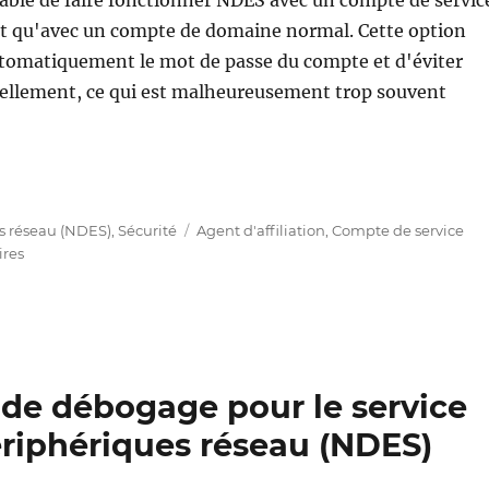
 qu'avec un compte de domaine normal. Cette option
tomatiquement le mot de passe du compte et d'éviter
nuellement, ce qui est malheureusement trop souvent
enst für Netzwerkgeräte (NDES) für den Betrieb mit ei
Étiquettes
s réseau (NDES)
,
Sécurité
Agent d'affiliation
,
Compte de service
sur
res
Den
Registrierungsdienst
für
Netzwerkgeräte
(NDES)
für
n de débogage pour le service
den
riphériques réseau (NDES)
Betrieb
mit
einem