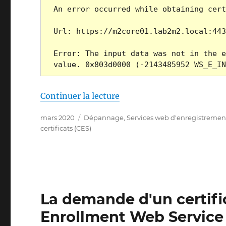
An error occurred while obtaining cert
Url: https://m2core01.lab2m2.local:443
Error: The input data was not in the e
value. 0x803d0000 (-2143485952 WS_E_IN
de « Die Beantragung ein
Continuer la lecture
Publié
Catégories
mars 2020
Dépannage
,
Services web d'enregistrement 
le
certificats (CES)
La demande d'un certific
Enrollment Web Service 