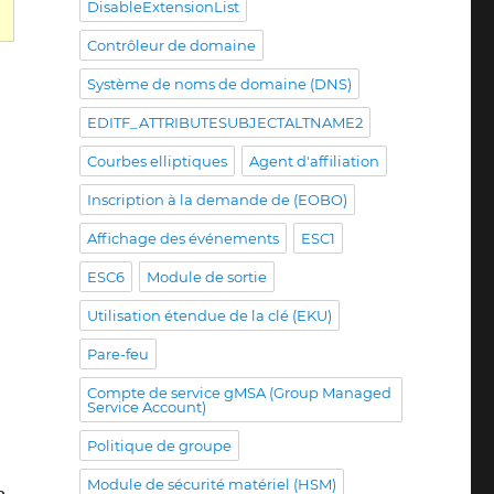
DisableExtensionList
Contrôleur de domaine
 für den Certificate Enrollment Policy Web Service (CE
Système de noms de domaine (DNS)
EDITF_ATTRIBUTESUBJECTALTNAME2
Courbes elliptiques
Agent d'affiliation
Inscription à la demande de (EOBO)
Affichage des événements
ESC1
ESC6
Module de sortie
Utilisation étendue de la clé (EKU)
Pare-feu
Compte de service gMSA (Group Managed
Service Account)
Politique de groupe
Module de sécurité matériel (HSM)
e