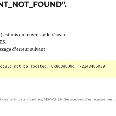
INT_NOT_FOUND".
 est mis en œuvre sur le réseau.
ES.
ssage d'erreur suivant :
could not be located. 0x803d000d (-2143485939 
es Zertifikats über den Certificate Enrollment Web S
Étiquettes
des certificats
certreq
,
MS-WSTEP
,
Service web d'enregistrement