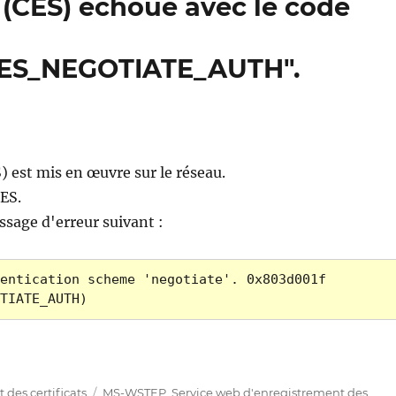
(CES) échoue avec le code
ES_NEGOTIATE_AUTH".
 est mis en œuvre sur le réseau.
ES.
ssage d'erreur suivant :
entication scheme 'negotiate'. 0x803d001f 
TIATE_AUTH)
es Zertifikats über den Certificate Enrollment Web 
Étiquettes
des certificats
MS-WSTEP
,
Service web d'enregistrement des