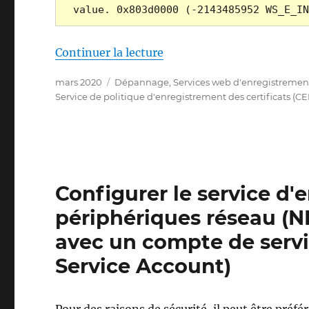
value. 0x803d0000 (-2143485952 WS_E_IN
de « Die Erstellung einer
Continuer la lecture
Publié
Catégories
mars 2020
Dépannage
,
Services web d'enregistrement 
le
Service de politique d'enregistrement des certificats (CE
Configurer le service d
périphériques réseau (N
avec un compte de ser
Service Account)
Pour des raisons de sécurité, il peut être préf