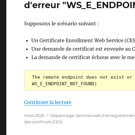
d'erreur "WS_E_ENDPO
Supposons le scénario suivant :
Un Certificate Enrollment Web Service (CES)
Une demande de certificat est envoyée au C
La demande de certificat échoue avec le me
The remote endpoint does not exist or 
WS_E_ENDPOINT_NOT_FOUND)
de « Die Beantragung ein
Continuer la lecture
Publié
Catégories
mars 2020
Dépannage
,
Services web d'enregistrement 
le
des certificats (CES)