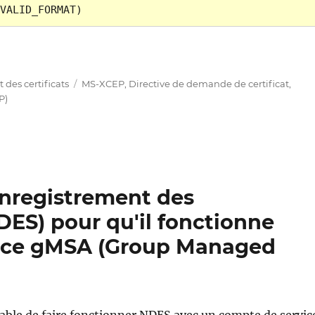
VALID_FORMAT)
 Zertifikatregistrierungsrichtlinie (Enrollment Policy)
Étiquettes
des certificats
MS-XCEP
,
Directive de demande de certificat
,
P)
'enregistrement des
DES) pour qu'il fonctionne
vice gMSA (Group Managed
érable de faire fonctionner NDES avec un compte de servic