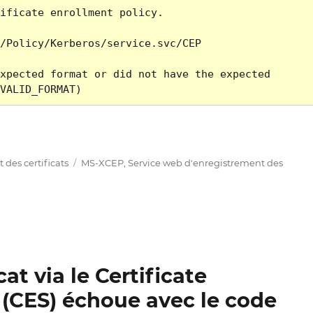
ificate enrollment policy.
/Policy/Kerberos/service.svc/CEP
xpected format or did not have the expected 
VALID_FORMAT)
es Zertifikats über den Certificate Enrollment Web Se
Étiquettes
des certificats
MS-XCEP
,
Service web d'enregistrement des
at via le Certificate
(CES) échoue avec le code