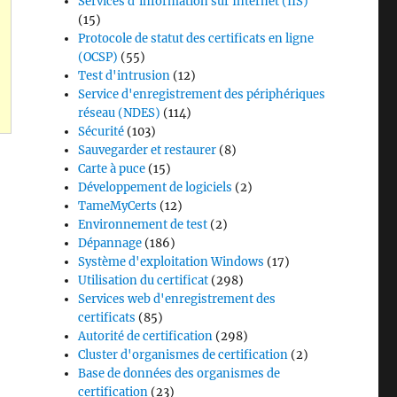
Services d'information sur Internet (IIS)
(15)
Protocole de statut des certificats en ligne
(OCSP)
(55)
Test d'intrusion
(12)
Service d'enregistrement des périphériques
réseau (NDES)
(114)
Sécurité
(103)
Sauvegarder et restaurer
(8)
rvice (CES) schlägt fehl mit dem Fehlercode „WS_E_INV
Carte à puce
(15)
Développement de logiciels
(2)
TameMyCerts
(12)
Environnement de test
(2)
Dépannage
(186)
Système d'exploitation Windows
(17)
Utilisation du certificat
(298)
Services web d'enregistrement des
certificats
(85)
Autorité de certification
(298)
Cluster d'organismes de certification
(2)
Base de données des organismes de
certification
(23)