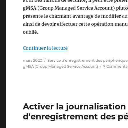
gMSA (Group Managed Service Account) plutôt
présente le charmant avantage de modifier au
ainsi de devoir effectuer cette opération ma
oublié.
de « Den Registrierungsdi
Continuer la lecture
Publié
Catégories
mars 2020
Service d'enregistrement des périphérique
le
gMSA (Group Managed Service Account)
7 Commentai
Activer la journalisatio
d'enregistrement des pé