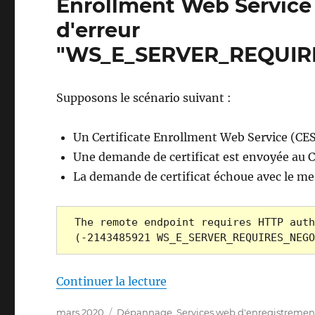
Enrollment Web Service 
d'erreur
"WS_E_SERVER_REQUIR
Supposons le scénario suivant :
Un Certificate Enrollment Web Service (CES)
Une demande de certificat est envoyée au C
La demande de certificat échoue avec le me
The remote endpoint requires HTTP auth
(-2143485921 WS_E_SERVER_REQUIRES_NEGO
de « Die Beantragung ein
Continuer la lecture
Publié
Catégories
mars 2020
Dépannage
,
Services web d'enregistrement 