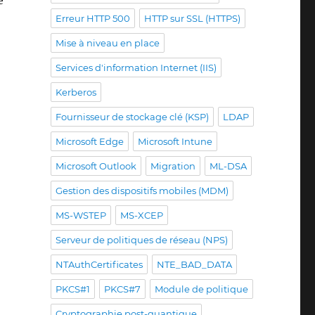
Erreur HTTP 500
HTTP sur SSL (HTTPS)
Mise à niveau en place
Services d'information Internet (IIS)
Kerberos
nem Group Managed Service Account (gMSA) konfiguriere
Fournisseur de stockage clé (KSP)
LDAP
Microsoft Edge
Microsoft Intune
Microsoft Outlook
Migration
ML-DSA
Gestion des dispositifs mobiles (MDM)
MS-WSTEP
MS-XCEP
Serveur de politiques de réseau (NPS)
NTAuthCertificates
NTE_BAD_DATA
PKCS#1
PKCS#7
Module de politique
Cryptographie post-quantique