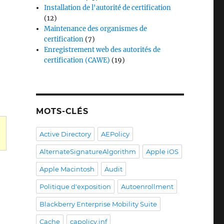
Installation de l'autorité de certification
(12)
Maintenance des organismes de
certification
(7)
Enregistrement web des autorités de
certification (CAWE)
(19)
MOTS-CLÉS
Active Directory
AEPolicy
AlternateSignatureAlgorithm
Apple iOS
ervice (CES) schlägt fehl mit dem Fehlercode „WS_E_E
Apple Macintosh
Audit
Politique d'exposition
Autoenrollment
Blackberry Enterprise Mobility Suite
Cache
capolicy.inf