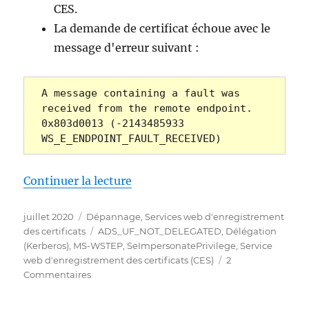
(KB5014754)
CES.
La demande de certificat échoue avec le
message d'erreur suivant :
A message containing a fault was 
received from the remote endpoint. 
0x803d0013 (-2143485933 
WS_E_ENDPOINT_FAULT_RECEIVED)
de « Die Beantragung eines Ze
Continuer la lecture
Publié
Catégories
juillet 2020
Dépannage
,
Services web d'enregistrement
le
Étiquettes
des certificats
ADS_UF_NOT_DELEGATED
,
Délégation
(Kerberos)
,
MS-WSTEP
,
SeImpersonatePrivilege
,
Service
web d'enregistrement des certificats (CES)
2
sur
Commentaires
Die
Beantragung