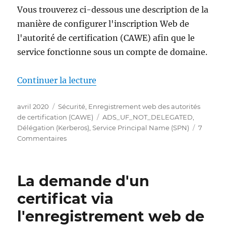
Vous trouverez ci-dessous une description de la
manière de configurer l'inscription Web de
l'autorité de certification (CAWE) afin que le
service fonctionne sous un compte de domaine.
de « Die Zertifizierungsstelle
Continuer la lecture
Publié
Catégories
avril 2020
Sécurité
,
Enregistrement web des autorités
le
Étiquettes
de certification (CAWE)
ADS_UF_NOT_DELEGATED
,
Délégation (Kerberos)
,
Service Principal Name (SPN)
7
sur
Commentaires
Die
Zertifizierungsstellen-
Webregistrierung
La demande d'un
(CAWE)
für
certificat via
die
l'enregistrement web de
Verwendung
mit