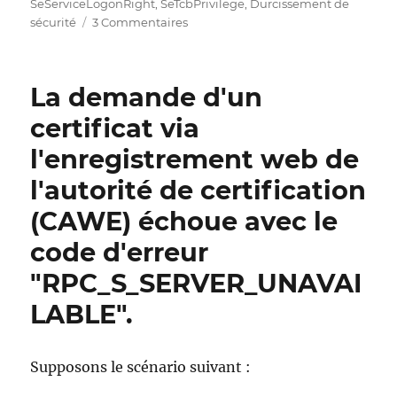
SeServiceLogonRight
,
SeTcbPrivilege
,
Durcissement de
sur
sécurité
3 Commentaires
Benötigte
Windows-
Sicherheitsberechtigungen
La demande d'un
für
die
certificat via
Zertifizierungsstellen-
l'enregistrement web de
Webregistrierung
(CAWE)
l'autorité de certification
(CAWE) échoue avec le
code d'erreur
"RPC_S_SERVER_UNAVAI
LABLE".
Supposons le scénario suivant :