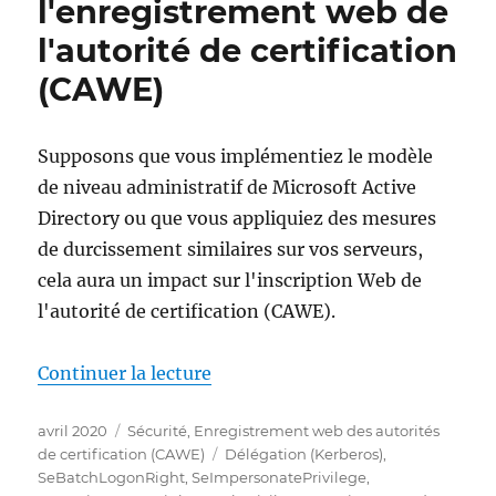
l'enregistrement web de
(CAWE)
schlägt
l'autorité de certification
fehl
(CAWE)
mit
Fehlercode
„ERROR_ACCESS_DENIED“
Supposons que vous implémentiez le modèle
de niveau administratif de Microsoft Active
Directory ou que vous appliquiez des mesures
de durcissement similaires sur vos serveurs,
cela aura un impact sur l'inscription Web de
l'autorité de certification (CAWE).
de « Benötigte Windows-Sicherh
Continuer la lecture
Publié
Catégories
avril 2020
Sécurité
,
Enregistrement web des autorités
le
Étiquettes
de certification (CAWE)
Délégation (Kerberos)
,
SeBatchLogonRight
,
SeImpersonatePrivilege
,