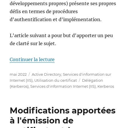
développements propres) présente ses propres
défis en termes de procédures
d'authentification et d'implémentation.
L'article suivant a pour but d'apporter un peu
de clarté sur le sujet.
de « Grundlagen: Authentisierun
Continuer la lecture
Publié
Catégories
mai 2022
Active Directory
,
Services d'information sur
le
Étiquettes
Internet (IIS)
,
Utilisation du certificat
Délégation
(Kerberos)
,
Services d'information Internet (IIS)
,
Kerberos
Modifications apportées
à l'émission de