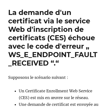
an
der
La demande d'un
Zertifikatausstellung
und
certificat via le service
an
Web d'inscription de
der
zertifikatbasierten
certificats (CES) échoue
Anmeldung
am
avec le code d'erreur „
Active
WS_E_ENDPOINT_FAULT
Directory
mit
_RECEIVED “.“
dem
Patch
für
Supposons le scénario suivant :
Windows
Server
vom
Un Certificate Enrollment Web Service
10.
(CES) est mis en œuvre sur le réseau.
Mai
2022
Une demande de certificat est envoyée au