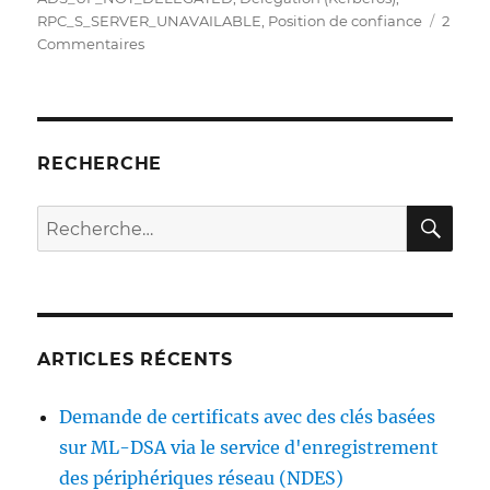
RPC_S_SERVER_UNAVAILABLE
,
Position de confiance
2
sur
Commentaires
Die
Beantragung
eines
Zertifikats
über
RECHERCHE
die
Zertifizierungsstellen-
RE
Recherche
Webregistrierung
pour :
(CAWE)
schlägt
fehl
mit
Fehlercode
ARTICLES RÉCENTS
„RPC_S_SERVER_UNAVAILABLE“
Demande de certificats avec des clés basées
sur ML-DSA via le service d'enregistrement
des périphériques réseau (NDES)