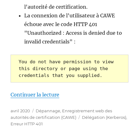
l'autorité de certification.
La connexion de l'utilisateur à CAWE
échoue avec le code HTTP 401
"Unauthorized : Access is denied due to
invalid credentials" :
You do not have permission to view 
this directory or page using the 
credentials that you supplied.
de « Die Beantragung eines Zerti
Continuer la lecture
Publié
Catégories
avril 2020
Dépannage
,
Enregistrement web des
le
Étiquettes
autorités de certification (CAWE)
Délégation (Kerberos)
,
Erreur HTTP 401