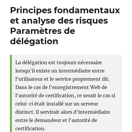
eines
Principes fondamentaux
Zertifikats
über
et analyse des risques
den
Paramètres de
Certificate
Enrollment
délégation
Web
Service
(CES)
schlägt
La délégation est toujours nécessaire
fehl
lorsqu'il existe un intermédiaire entre
mit
dem
l'utilisateur et le service proprement dit.
Fehlercode
Dans le cas de l'enregistrement Web de
„WS_E_ENDPOINT_FAULT_RECEIVED“
l'autorité de certification, ce serait le cas si
celui-ci était installé sur un serveur
distinct. Il servirait alors d'intermédiaire
entre le demandeur et l'autorité de
certification.