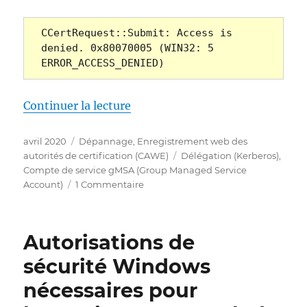
CCertRequest::Submit: Access is 
denied. 0x80070005 (WIN32: 5 
ERROR_ACCESS_DENIED)
de « Die Beantragung eines Zer
Continuer la lecture
Publié
Catégories
avril 2020
Dépannage
,
Enregistrement web des
le
Étiquettes
autorités de certification (CAWE)
Délégation (Kerberos)
,
Compte de service gMSA (Group Managed Service
sur
Account)
1 Commentaire
Die
Beantragung
eines
Autorisations de
Zertifikats
über
sécurité Windows
die
nécessaires pour
Zertifizierungsstellen-
Webregistrierung