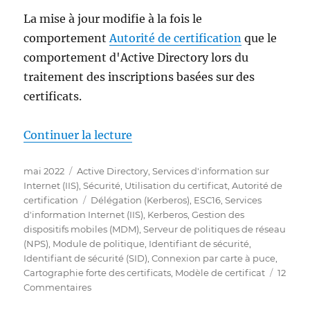
La mise à jour modifie à la fois le
comportement
Autorité de certification
que le
comportement d'Active Directory lors du
traitement des inscriptions basées sur des
certificats.
de « Änderungen an der Zertifi
Continuer la lecture
Publié
Catégories
mai 2022
Active Directory
,
Services d'information sur
le
Internet (IIS)
,
Sécurité
,
Utilisation du certificat
,
Autorité de
Étiquettes
certification
Délégation (Kerberos)
,
ESC16
,
Services
d'information Internet (IIS)
,
Kerberos
,
Gestion des
dispositifs mobiles (MDM)
,
Serveur de politiques de réseau
(NPS)
,
Module de politique
,
Identifiant de sécurité
,
Identifiant de sécurité (SID)
,
Connexion par carte à puce
,
Cartographie forte des certificats
,
Modèle de certificat
12
sur
Commentaires
Änderungen