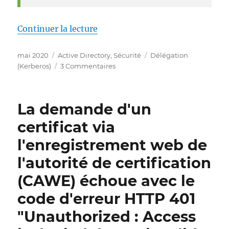
de « Grundlagen und Risikobetr
Continuer la lecture
Publié
Catégories
Étiquettes
mai 2020
Active Directory
,
Sécurité
Délégation
le
sur
(Kerberos)
3 Commentaires
Grundlagen
und
Risikobetrachtung
La demande d'un
Delegierungseinstellungen
certificat via
l'enregistrement web de
l'autorité de certification
(CAWE) échoue avec le
code d'erreur HTTP 401
"Unauthorized : Access