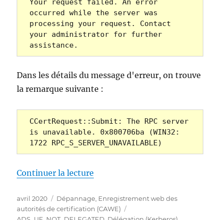
Your request failed. An error 
occurred while the server was 
processing your request. Contact 
your administrator for further 
assistance.
Dans les détails du message d'erreur, on trouve
la remarque suivante :
CCertRequest::Submit: The RPC server 
is unavailable. 0x800706ba (WIN32: 
1722 RPC_S_SERVER_UNAVAILABLE)
de « Die Beantragung eines Zer
Continuer la lecture
Publié
Catégories
avril 2020
Dépannage
,
Enregistrement web des
le
Étiquettes
autorités de certification (CAWE)
ADS_UF_NOT_DELEGATED
,
Délégation (Kerberos)
,