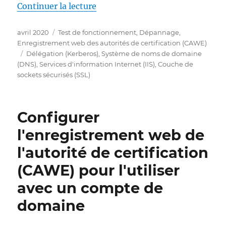
de « Funktionstest durchführen 
Continuer la lecture
Publié
Catégories
avril 2020
Test de fonctionnement
,
Dépannage
,
le
Enregistrement web des autorités de certification (CAWE)
Étiquettes
Délégation (Kerberos)
,
Système de noms de domaine
(DNS)
,
Services d'information Internet (IIS)
,
Couche de
sockets sécurisés (SSL)
Configurer
l'enregistrement web de
l'autorité de certification
(CAWE) pour l'utiliser
avec un compte de
domaine