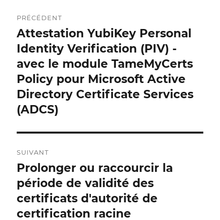
Navigation
PRÉCÉDENT
postale
Attestation YubiKey Personal
Publication
précédente :
Identity Verification (PIV) -
avec le module TameMyCerts
Policy pour Microsoft Active
Directory Certificate Services
(ADCS)
SUIVANT
Prolonger ou raccourcir la
Publication
suivante :
période de validité des
certificats d'autorité de
certification racine