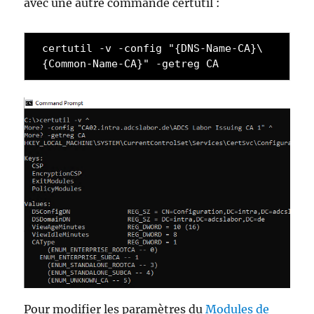
avec une autre commande certutil :
certutil -v -config "{DNS-Name-CA}\
{Common-Name-CA}" -getreg CA
Pour modifier les paramètres du
Modules de