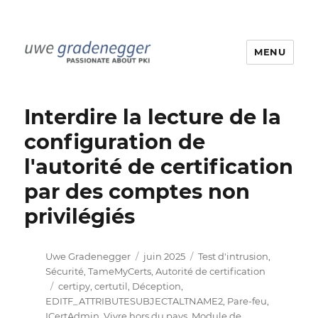
MENU
Uwe Gradenegger
Interdire la lecture de la
configuration de
l'autorité de certification
par des comptes non
privilégiés
Auteur
Publié
Catégories
Uwe Gradenegger
juin 2025
Test d'intrusion
,
le
Sécurité
,
TameMyCerts
,
Autorité de certification
Étiquettes
certipy
,
certutil
,
Déception
,
EDITF_ATTRIBUTESUBJECTALTNAME2
,
Pare-feu
,
ICertAdmin
,
Vivre hors du pays
,
Module de