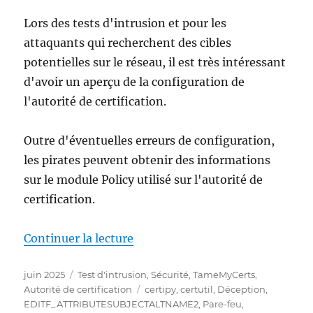
Lors des tests d'intrusion et pour les
attaquants qui recherchent des cibles
potentielles sur le réseau, il est très intéressant
d'avoir un aperçu de la configuration de
l'autorité de certification.
Outre d'éventuelles erreurs de configuration,
les pirates peuvent obtenir des informations
sur le module Policy utilisé sur l'autorité de
certification.
de « Auslesen der Konfiguration
Continuer la lecture
Publié
Catégories
juin 2025
Test d'intrusion
,
Sécurité
,
TameMyCerts
,
le
Étiquettes
Autorité de certification
certipy
,
certutil
,
Déception
,
EDITF_ATTRIBUTESUBJECTALTNAME2
,
Pare-feu
,