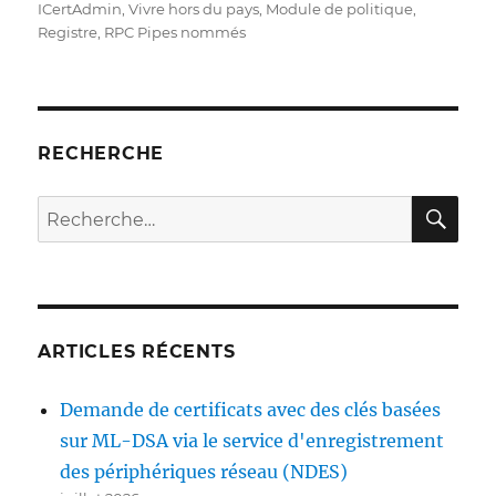
ICertAdmin
,
Vivre hors du pays
,
Module de politique
,
Registre
,
RPC Pipes nommés
RECHERCHE
RE
Recherche
pour :
ARTICLES RÉCENTS
Demande de certificats avec des clés basées
sur ML-DSA via le service d'enregistrement
des périphériques réseau (NDES)