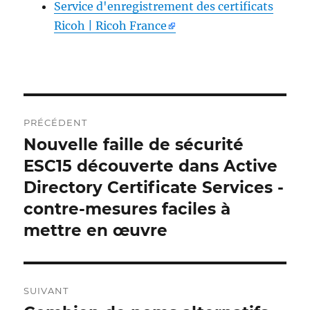
Service d'enregistrement des certificats
Ricoh | Ricoh France
Navigation
PRÉCÉDENT
postale
Nouvelle faille de sécurité
Publication
précédente :
ESC15 découverte dans Active
Directory Certificate Services -
contre-mesures faciles à
mettre en œuvre
SUIVANT