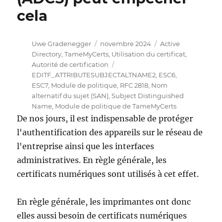
cela
Auteur
Publié
Catégories
Uwe Gradenegger
novembre 2024
Active
le
Directory
,
TameMyCerts
,
Utilisation du certificat
,
Étiquettes
Autorité de certification
EDITF_ATTRIBUTESUBJECTALTNAME2
,
ESC6
,
ESC7
,
Module de politique
,
RFC 2818
,
Nom
alternatif du sujet (SAN)
,
Subject Distinguished
Name
,
Module de politique de TameMyCerts
De nos jours, il est indispensable de protéger
l'authentification des appareils sur le réseau de
l'entreprise ainsi que les interfaces
administratives. En règle générale, les
certificats numériques sont utilisés à cet effet.
En règle générale, les imprimantes ont donc
elles aussi besoin de certificats numériques