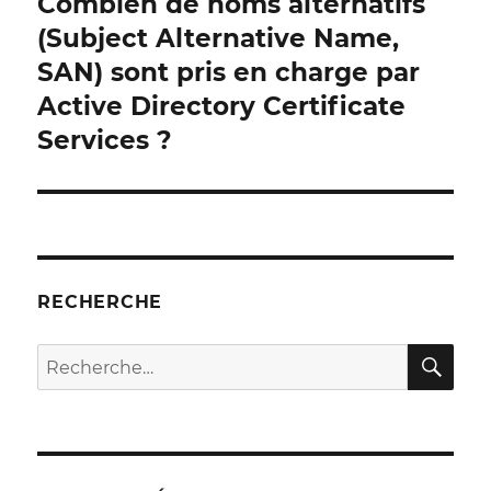
Combien de noms alternatifs
Publication
suivante :
(Subject Alternative Name,
SAN) sont pris en charge par
Active Directory Certificate
Services ?
RECHERCHE
RE
Recherche
pour :