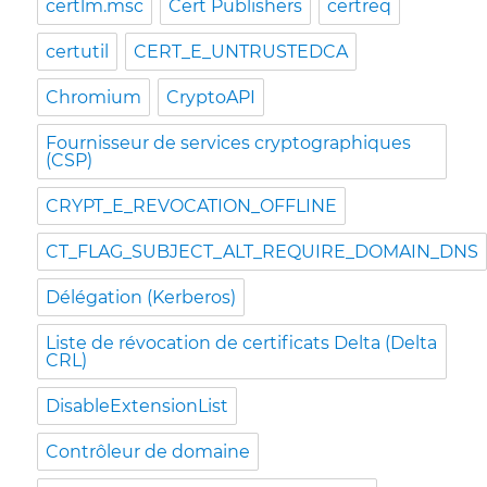
certlm.msc
Cert Publishers
certreq
certutil
CERT_E_UNTRUSTEDCA
Chromium
CryptoAPI
Fournisseur de services cryptographiques
(CSP)
CRYPT_E_REVOCATION_OFFLINE
CT_FLAG_SUBJECT_ALT_REQUIRE_DOMAIN_DNS
Délégation (Kerberos)
Liste de révocation de certificats Delta (Delta
CRL)
DisableExtensionList
Contrôleur de domaine