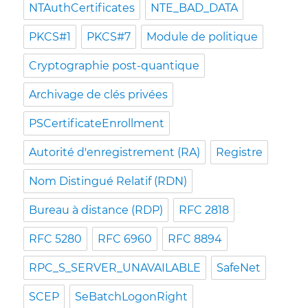
NTAuthCertificates
NTE_BAD_DATA
PKCS#1
PKCS#7
Module de politique
Cryptographie post-quantique
Archivage de clés privées
PSCertificateEnrollment
Autorité d'enregistrement (RA)
Registre
Nom Distingué Relatif (RDN)
Bureau à distance (RDP)
RFC 2818
RFC 5280
RFC 6960
RFC 8894
RPC_S_SERVER_UNAVAILABLE
SafeNet
SCEP
SeBatchLogonRight