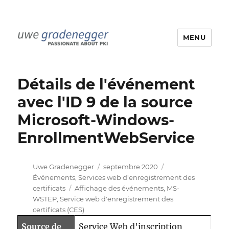
MENU
Uwe Gradenegger
Détails de l'événement
avec l'ID 9 de la source
Microsoft-Windows-
EnrollmentWebService
Auteur
Publié
Catégories
Uwe Gradenegger
septembre 2020
le
Événements
,
Services web d'enregistrement des
Étiquettes
certificats
Affichage des événements
,
MS-
WSTEP
,
Service web d'enregistrement des
certificats (CES)
Source de
Service Web d'inscription