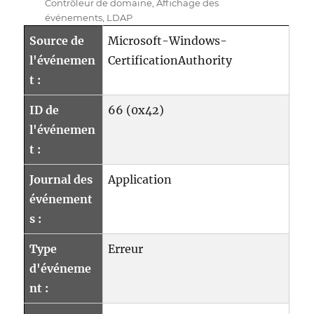
Contrôleur de domaine
,
Affichage des
événements
,
LDAP
Source de
Microsoft-Windows-
l'événemen
CertificationAuthority
t :
ID de
66 (0x42)
l'événemen
t :
Journal des
Application
événement
s :
Type
Erreur
d'événeme
nt :