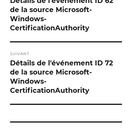
Détails de l'événement ID 62
Publication
précédente :
de la source Microsoft-
Windows-
CertificationAuthority
SUIVANT
Détails de l'événement ID 72
Publication
suivante :
de la source Microsoft-
Windows-
CertificationAuthority