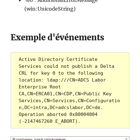
%6 : AdditionalErrorMessage
(win:UnicodeString)
Exemple d'événements
Active Directory Certificate 
Services could not publish a Delta 
CRL for key 0 to the following 
location: ldap:///CN=ADCS Labor 
Enterprise Root 
CA,CN=ERCA01,CN=CDP,CN=Public Key 
Services,CN=Services,CN=Configuratio
n,DC=intra,DC=adcslabor,DC=de.  
Operation aborted 0x80004004 
(-2147467260 E_ABORT).