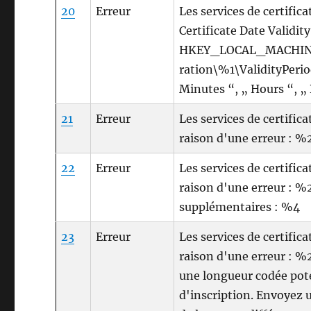
20
Erreur
Les services de certific
Certificate Date Validity
HKEY_LOCAL_MACHINE\S
ration\%1\ValidityPeriod
Minutes “, „ Hours “, „
21
Erreur
Les services de certific
raison d'une erreur : 
22
Erreur
Les services de certific
raison d'une erreur : 
supplémentaires : %4
23
Erreur
Les services de certific
raison d'une erreur : %
une longueur codée pote
d'inscription. Envoyez 