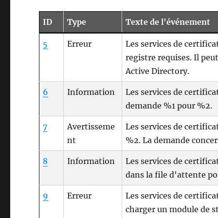
ID
Type
Texte de l'événement
5
Erreur
Les services de certific
registre requises. Il peu
Active Directory.
6
Information
Les services de certifica
demande %1 pour %2.
7
Avertisseme
Les services de certific
nt
%2. La demande concer
8
Information
Les services de certific
dans la file d'attente p
9
Erreur
Les services de certific
charger un module de st