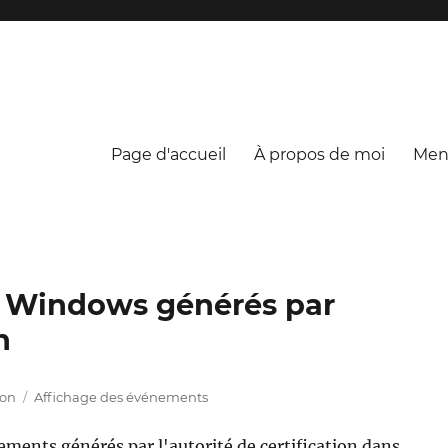
Page d'accueil
À propos de moi
Ment
 Windows générés par
n
Étiquettes
ion
Affichage des événements
ments générés par l'autorité de certification dans