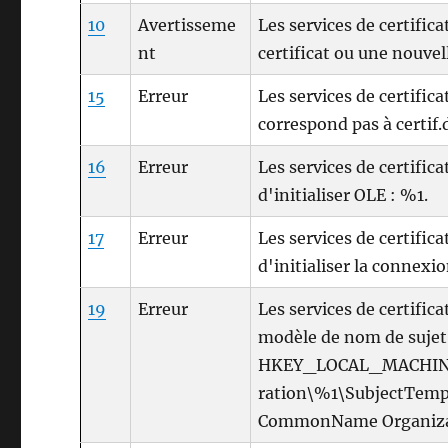
10
Avertisseme
Les services de certific
nt
certificat ou une nouvell
15
Erreur
Les services de certific
correspond pas à certif.d
16
Erreur
Les services de certific
d'initialiser OLE : %1.
17
Erreur
Les services de certific
d'initialiser la connexi
19
Erreur
Les services de certific
modèle de nom de sujet 
HKEY_LOCAL_MACHINE\S
ration\%1\SubjectTempla
CommonName Organizati