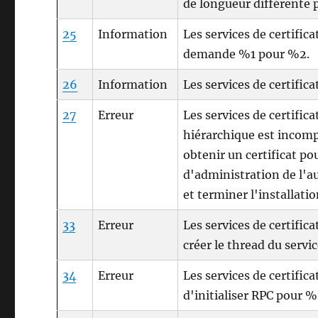
de longueur différente 
25
Information
Les services de certifica
demande %1 pour %2.
26
Information
Les services de certifi
27
Erreur
Les services de certific
hiérarchique est incomp
obtenir un certificat pou
d'administration de l'au
et terminer l'installatio
33
Erreur
Les services de certific
créer le thread du servi
34
Erreur
Les services de certific
d'initialiser RPC pour %