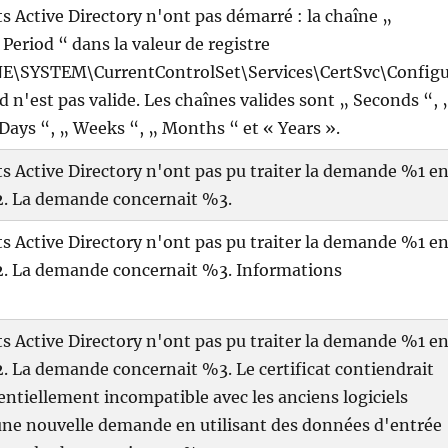
ats Active Directory n'ont pas démarré : la chaîne „
 Period “ dans la valeur de registre
YSTEM\CurrentControlSet\Services\CertSvc\Config
 n'est pas valide. Les chaînes valides sont „ Seconds “, 
 Days “, „ Weeks “, „ Months “ et « Years ».
ats Active Directory n'ont pas pu traiter la demande %1 e
%2. La demande concernait %3.
ats Active Directory n'ont pas pu traiter la demande %1 e
%2. La demande concernait %3. Informations
ats Active Directory n'ont pas pu traiter la demande %1 e
2. La demande concernait %3. Le certificat contiendrait
ntiellement incompatible avec les anciens logiciels
une nouvelle demande en utilisant des données d'entrée