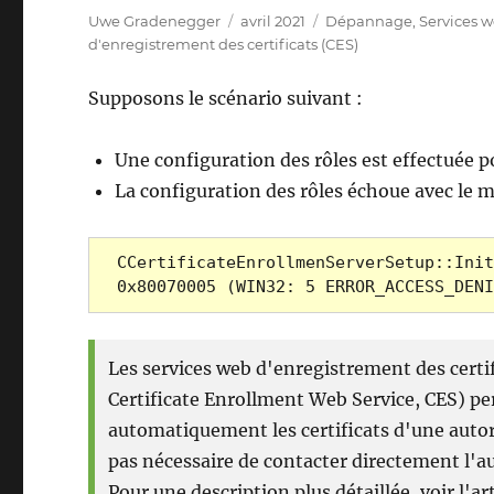
Auteur
Publié
Catégories
Uwe Gradenegger
avril 2021
Dépannage
,
Services w
le
d'enregistrement des certificats (CES)
Supposons le scénario suivant :
Une configuration des rôles est effectuée po
La configuration des rôles échoue avec le m
CCertificateEnrollmenServerSetup::Init
0x80070005 (WIN32: 5 ERROR_ACCESS_DENI
Les services web d'enregistrement des certif
Certificate Enrollment Web Service, CES) p
automatiquement les certificats d'une autorit
pas nécessaire de contacter directement l'au
Pour une description plus détaillée, voir l'art