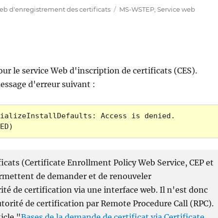
Étiquettes
eb d'enregistrement des certificats
MS-WSTEP
,
Service web
ur le service Web d'inscription de certificats (CES).
essage d'erreur suivant :
ializeInstallDefaults: Access is denied. 
ED)
icats (Certificate Enrollment Policy Web Service, CEP et
ermettent de demander et de renouveler
é de certification via une interface web. Il n'est donc
torité de certification par Remote Procedure Call (RPC).
icle "
Bases de la demande de certificat via Certificate