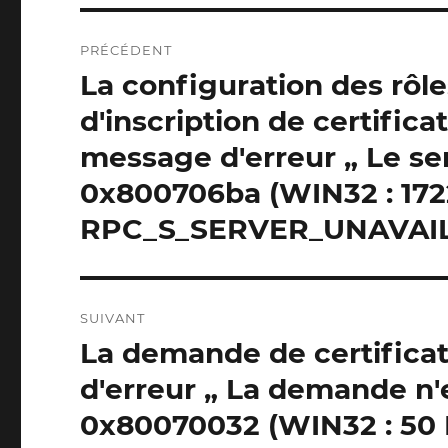
Navigation
PRÉCÉDENT
postale
La configuration des rôl
Publication
précédente :
d'inscription de certific
message d'erreur „ Le se
0x800706ba (WIN32 : 172
RPC_S_SERVER_UNAVAIL
SUIVANT
La demande de certifica
Publication
suivante :
d'erreur „ La demande n'
0x80070032 (WIN32 : 5