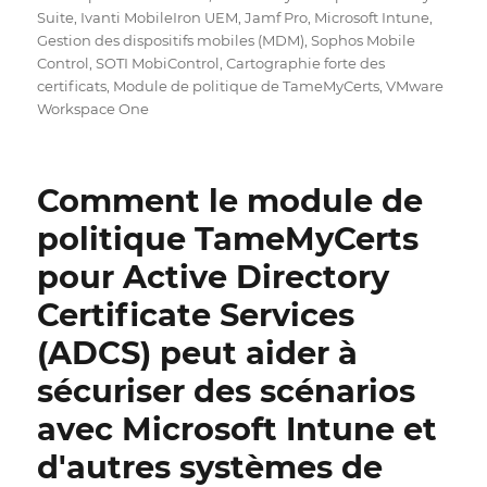
Suite
,
Ivanti MobileIron UEM
,
Jamf Pro
,
Microsoft Intune
,
Gestion des dispositifs mobiles (MDM)
,
Sophos Mobile
Control
,
SOTI MobiControl
,
Cartographie forte des
certificats
,
Module de politique de TameMyCerts
,
VMware
Workspace One
Comment le module de
politique TameMyCerts
pour Active Directory
Certificate Services
(ADCS) peut aider à
sécuriser des scénarios
avec Microsoft Intune et
d'autres systèmes de