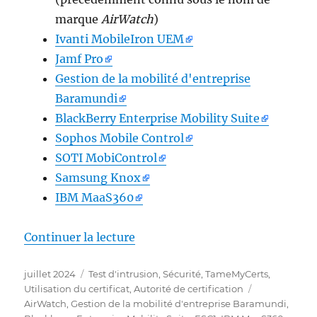
marque
AirWatch
)
Ivanti MobileIron UEM
Jamf Pro
Gestion de la mobilité d'entreprise
Baramundi
BlackBerry Enterprise Mobility Suite
Sophos Mobile Control
SOTI MobiControl
Samsung Knox
IBM MaaS360
de « Wie das TameMyCerts Polic
Continuer la lecture
Publié
Catégories
juillet 2024
Test d'intrusion
,
Sécurité
,
TameMyCerts
,
le
Étiquettes
Utilisation du certificat
,
Autorité de certification
AirWatch
,
Gestion de la mobilité d'entreprise Baramundi
,