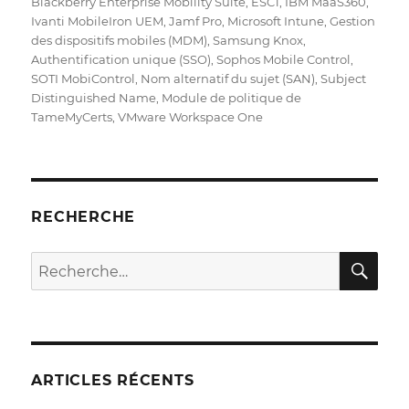
Blackberry Enterprise Mobility Suite
,
ESC1
,
IBM MaaS360
,
Ivanti MobileIron UEM
,
Jamf Pro
,
Microsoft Intune
,
Gestion
des dispositifs mobiles (MDM)
,
Samsung Knox
,
Authentification unique (SSO)
,
Sophos Mobile Control
,
SOTI MobiControl
,
Nom alternatif du sujet (SAN)
,
Subject
Distinguished Name
,
Module de politique de
TameMyCerts
,
VMware Workspace One
RECHERCHE
RE
Recherche
pour :
ARTICLES RÉCENTS