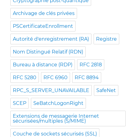
Cryptographie post-quantique
Archivage de clés privées
PSCertificateEnrollment
Autorité d'enregistrement (RA)
Registre
Nom Distingué Relatif (RDN)
Bureau à distance (RDP)
RFC 2818
RFC 5280
RFC 6960
RFC 8894
RPC_S_SERVER_UNAVAILABLE
SafeNet
SCEP
SeBatchLogonRight
Extensions de messagerie Internet
sécurisées/multiples (S/MIME)
Couche de sockets sécurisés (SSL)