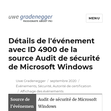
MENU
Uwe Gradenegger
Détails de l'événement
avec ID 4900 de la
source Audit de sécurité
de Microsoft Windows
Auteur
Publié
Catégories
Uwe Gradenegger
septembre 2020
le
Événements
,
Sécurité
,
Autorité de certification
Étiquettes
Affichage des événements
Source de
Audit de sécurité de Microsoft
l'événemen
Windows