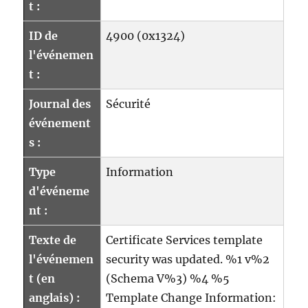
t :
ID de
4900 (0x1324)
l'événemen
t :
Journal des
Sécurité
événement
s :
Type
Information
d'événeme
nt :
Texte de
Certificate Services template
l'événemen
security was updated. %1 v%2
t (en
(Schema V%3) %4 %5
anglais) :
Template Change Information: