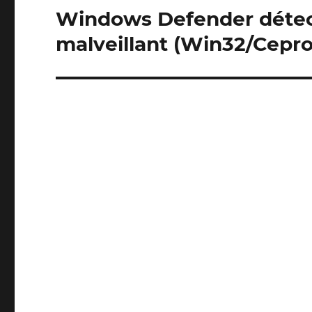
Windows Defender détect
Publication
suivante :
malveillant (Win32/Cepro