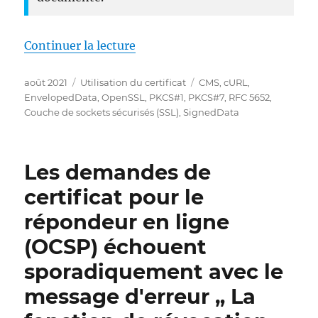
de « Elektronischer Datenausta
Continuer la lecture
Publié
Catégories
Étiquettes
août 2021
Utilisation du certificat
CMS
,
cURL
,
le
EnvelopedData
,
OpenSSL
,
PKCS#1
,
PKCS#7
,
RFC 5652
,
Couche de sockets sécurisés (SSL)
,
SignedData
Les demandes de
certificat pour le
répondeur en ligne
(OCSP) échouent
sporadiquement avec le
message d'erreur „ La