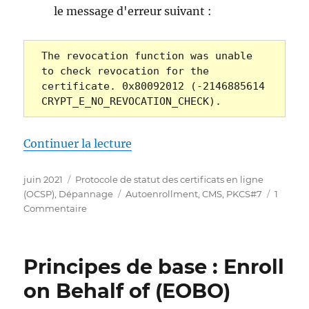
le message d'erreur suivant :
The revocation function was unable 
to check revocation for the 
certificate. 0x80092012 (-2146885614 
CRYPT_E_NO_REVOCATION_CHECK).
de « Zertifikatanforderungen f
Continuer la lecture
Publié
Catégories
juin 2021
Protocole de statut des certificats en ligne
le
Étiquettes
(OCSP)
,
Dépannage
Autoenrollment
,
CMS
,
PKCS#7
1
sur
Commentaire
Zertifikatanforderungen
für
den
Principes de base : Enroll
Onlineresponder
(OCSP)
on Behalf of (EOBO)
schlagen