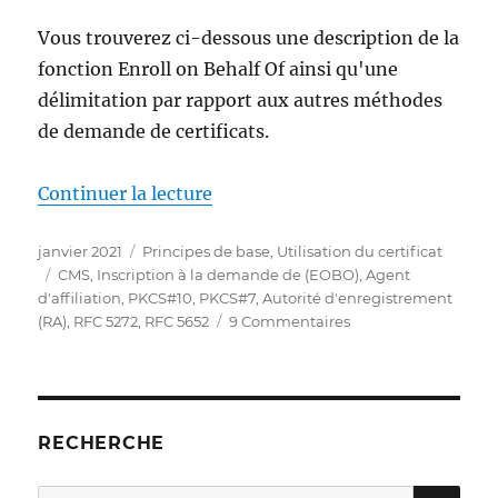
sporadisch
fehl
Vous trouverez ci-dessous une description de la
mit
fonction Enroll on Behalf Of ainsi qu'une
Fehlermeldung
„The
délimitation par rapport aux autres méthodes
revocation
de demande de certificats.
function
was
unable
de « Grundlagen: Enroll on Beha
Continuer la lecture
to
check
Publié
Catégories
janvier 2021
Principes de base
,
Utilisation du certificat
revocation
le
Étiquettes
CMS
,
Inscription à la demande de (EOBO)
,
Agent
for
d'affiliation
,
PKCS#10
,
PKCS#7
,
Autorité d'enregistrement
the
sur
(RA)
,
RFC 5272
,
RFC 5652
9 Commentaires
certificate.
Grundlagen:
0x80092012
Enroll
(-2146885614
on
CRYPT_E_NO_REVOCATION_CHECK)“
Behalf
of
RECHERCHE
(EOBO)
RE