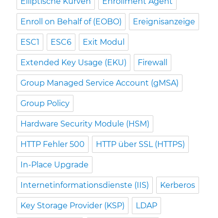
Elliptische Kurven
Enrollment Agent
Enroll on Behalf of (EOBO)
Ereignisanzeige
ESC1
ESC6
Exit Modul
Extended Key Usage (EKU)
Firewall
Group Managed Service Account (gMSA)
Group Policy
Hardware Security Module (HSM)
HTTP Fehler 500
HTTP über SSL (HTTPS)
In-Place Upgrade
Internetinformationsdienste (IIS)
Kerberos
Key Storage Provider (KSP)
LDAP