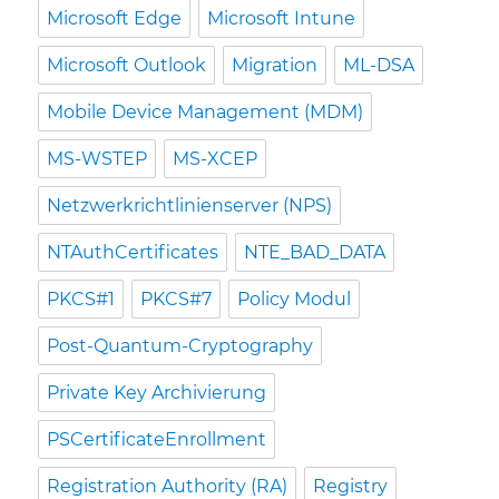
Microsoft Edge
Microsoft Intune
Microsoft Outlook
Migration
ML-DSA
Mobile Device Management (MDM)
MS-WSTEP
MS-XCEP
Netzwerkrichtlinienserver (NPS)
NTAuthCertificates
NTE_BAD_DATA
PKCS#1
PKCS#7
Policy Modul
Post-Quantum-Cryptography
Private Key Archivierung
PSCertificateEnrollment
Registration Authority (RA)
Registry