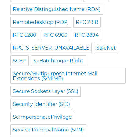
Relative Distinguished Name (RDN)
Remotedesktop (RDP)
RFC 2818
RFC 5280
RFC 6960
RFC 8894
RPC_S_SERVER_UNAVAILABLE
SafeNet
SCEP
SeBatchLogonRight
Secure/Multipurpose Internet Mail
Extensions (S/MIME)
Secure Sockets Layer (SSL)
Security Identifier (SID)
SeImpersonatePrivilege
Service Principal Name (SPN)