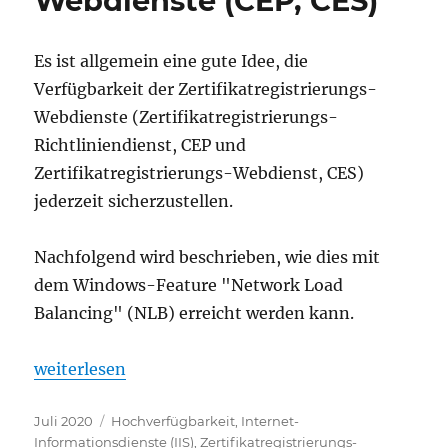
Webdienste (CEP, CES)
Es ist allgemein eine gute Idee, die
Verfügbarkeit der Zertifikatregistrierungs-
Webdienste (Zertifikatregistrierungs-
Richtliniendienst, CEP und
Zertifikatregistrierungs-Webdienst, CES)
jederzeit sicherzustellen.
Nachfolgend wird beschrieben, wie dies mit
dem Windows-Feature "Network Load
Balancing" (NLB) erreicht werden kann.
„Verwenden von Microsoft Network Load Balancing (
weiterlesen
Veröffentlicht
Kategorien
Juli 2020
Hochverfügbarkeit
,
Internet-
am
Informationsdienste (IIS)
,
Zertifikatregistrierungs-