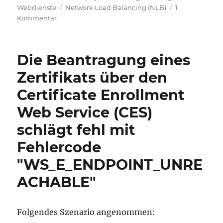
Schlagwörter
Webdienste
Network Load Balancing (NLB)
1
zu
Kommentar
Verwenden
von
Microsoft
Die Beantragung eines
Network
Load
Zertifikats über den
Balancing
Certificate Enrollment
(NLB)
für
Web Service (CES)
die
Zertifikatregistrierungs-
schlägt fehl mit
Webdienste
Fehlercode
(CEP,
CES)
"WS_E_ENDPOINT_UNRE
ACHABLE"
Folgendes Szenario angenommen: