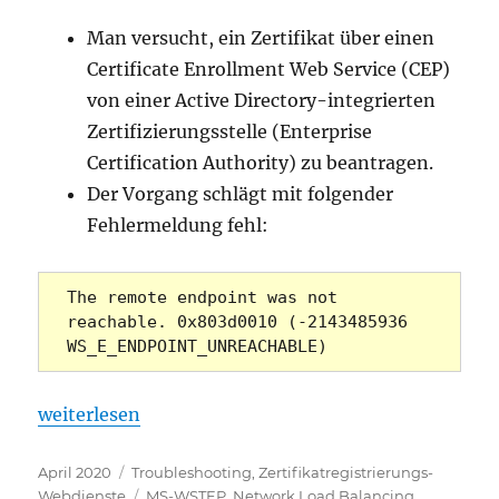
Man versucht, ein Zertifikat über einen
Certificate Enrollment Web Service (CEP)
von einer Active Directory-integrierten
Zertifizierungsstelle (Enterprise
Certification Authority) zu beantragen.
Der Vorgang schlägt mit folgender
Fehlermeldung fehl:
The remote endpoint was not 
reachable. 0x803d0010 (-2143485936 
WS_E_ENDPOINT_UNREACHABLE)
„Die Beantragung eines Zertifikats über den Cer
weiterlesen
Veröffentlicht
Kategorien
April 2020
Troubleshooting
,
Zertifikatregistrierungs-
am
Schlagwörter
Webdienste
MS-WSTEP
,
Network Load Balancing