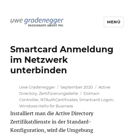
MENÜ
Uwe Gradenegger
Smartcard Anmeldung
im Netzwerk
unterbinden
Autor
Veröffentlicht
Kategorien
Uwe Gradenegger
September 2020
Active
am
Schlagwörter
Directory
,
Zertifizierungsstelle
Domain
Controller
,
NTAuthCertificates
,
Smartcard Logon
,
Windows Hello for Business
Installiert man die Active Directory
Zertifikatdienste in der Standard-
Konfiguration, wird die Umgebung