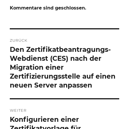
Kommentare sind geschlossen.
Beitrags-
ZURÜCK
Navigation
Den Zertifikatbeantragungs-
Vorheriger
Beitrag:
Webdienst (CES) nach der
Migration einer
Zertifizierungsstelle auf einen
neuen Server anpassen
WEITER
Konfigurieren einer
Nächster
Beitrag:
Zertifikatvorlage für