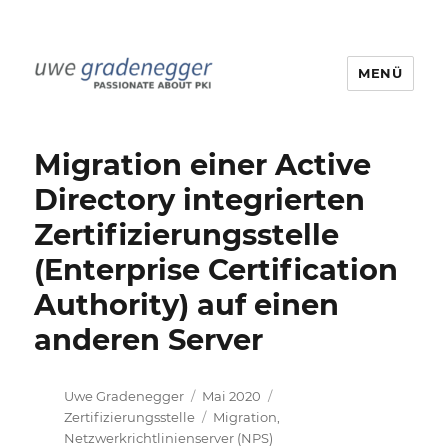
MENÜ
Uwe Gradenegger
Migration einer Active
Directory integrierten
Zertifizierungsstelle
(Enterprise Certification
Authority) auf einen
anderen Server
Autor
Veröffentlicht
Kategorien
Uwe Gradenegger
Mai 2020
am
Schlagwörter
Zertifizierungsstelle
Migration
,
Netzwerkrichtlinienserver (NPS)