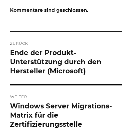
Kommentare sind geschlossen.
Beitrags-
ZURÜCK
Navigation
Ende der Produkt-
Vorheriger
Beitrag:
Unterstützung durch den
Hersteller (Microsoft)
WEITER
Windows Server Migrations-
Nächster
Beitrag:
Matrix für die
Zertifizierungsstelle