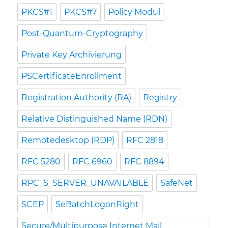
PKCS#1
PKCS#7
Policy Modul
Post-Quantum-Cryptography
Private Key Archivierung
PSCertificateEnrollment
Registration Authority (RA)
Registry
Relative Distinguished Name (RDN)
Remotedesktop (RDP)
RFC 2818
RFC 5280
RFC 6960
RFC 8894
RPC_S_SERVER_UNAVAILABLE
SafeNet
SCEP
SeBatchLogonRight
Secure/Multipurpose Internet Mail