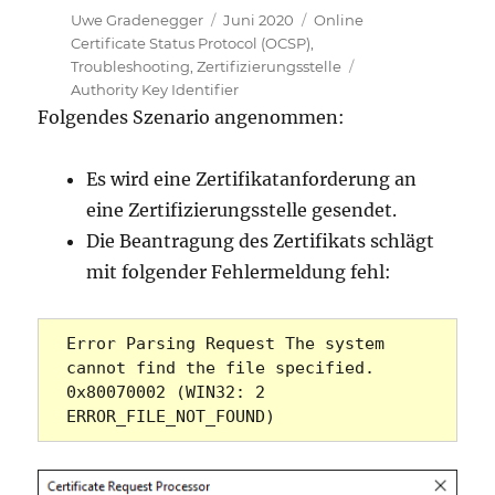
Autor
Veröffentlicht
Kategorien
Uwe Gradenegger
Juni 2020
Online
am
Certificate Status Protocol (OCSP)
,
Schlagwörter
Troubleshooting
,
Zertifizierungsstelle
Authority Key Identifier
Folgendes Szenario angenommen:
Es wird eine Zertifikatanforderung an
eine Zertifizierungsstelle gesendet.
Die Beantragung des Zertifikats schlägt
mit folgender Fehlermeldung fehl:
Error Parsing Request The system 
cannot find the file specified. 
0x80070002 (WIN32: 2 
ERROR_FILE_NOT_FOUND)