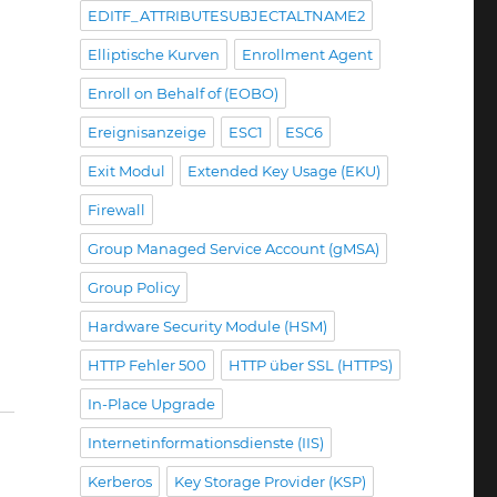
EDITF_ATTRIBUTESUBJECTALTNAME2
Elliptische Kurven
Enrollment Agent
Enroll on Behalf of (EOBO)
Ereignisanzeige
ESC1
ESC6
Exit Modul
Extended Key Usage (EKU)
Firewall
Group Managed Service Account (gMSA)
Group Policy
Hardware Security Module (HSM)
HTTP Fehler 500
HTTP über SSL (HTTPS)
In-Place Upgrade
Internetinformationsdienste (IIS)
Kerberos
Key Storage Provider (KSP)