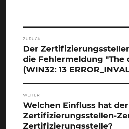
Beitrags-
ZURÜCK
Navigation
Der Zertifizierungsstelle
Vorheriger
Beitrag:
die Fehlermeldung "The d
(WIN32: 13 ERROR_INVAL
WEITER
Welchen Einfluss hat der
Nächster
Beitrag:
Zertifizierungsstellen-Zer
Zertifizierungsstelle?