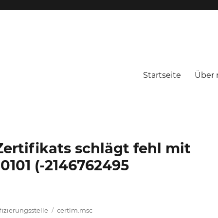
Startseite
Über 
rtifikats schlägt fehl mit
101 (-2146762495
Schlagwörter
fizierungsstelle
certlm.msc