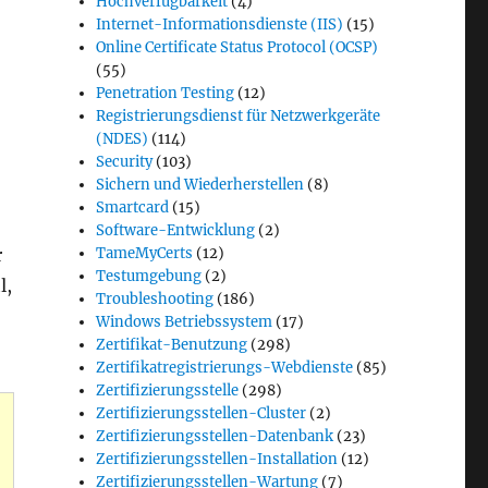
Hochverfügbarkeit
(4)
Internet-Informationsdienste (IIS)
(15)
Online Certificate Status Protocol (OCSP)
(55)
Penetration Testing
(12)
Registrierungsdienst für Netzwerkgeräte
(NDES)
(114)
Security
(103)
Sichern und Wiederherstellen
(8)
Smartcard
(15)
Software-Entwicklung
(2)
TameMyCerts
(12)
r
Testumgebung
(2)
l,
Troubleshooting
(186)
Windows Betriebssystem
(17)
Zertifikat-Benutzung
(298)
Zertifikatregistrierungs-Webdienste
(85)
Zertifizierungsstelle
(298)
Zertifizierungsstellen-Cluster
(2)
Zertifizierungsstellen-Datenbank
(23)
Zertifizierungsstellen-Installation
(12)
Zertifizierungsstellen-Wartung
(7)