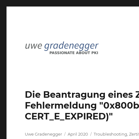
Passionate about PKI
Uwe Gradenegger
Die Beantragung eines Ze
Fehlermeldung "0x800b0
CERT_E_EXPIRED)"
Autor
Veröffentlicht
Kategorien
Uwe Gradenegger
April 2020
Troubleshooting
,
Zerti