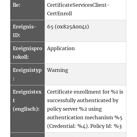
lle:
CertificateServicesClient-
CertEnroll
Ereignis-
65 (0x825A0041)
ID:
Ereignispro
Application
tokoll:
Ereignistyp
Warning
:
Ereignistex
Certificate enrollment for %1 is
t
successfully authenticated by
(englisch):
policy server %2 using
authentication mechanism %5
(Credential: %4). Policy Id: %3