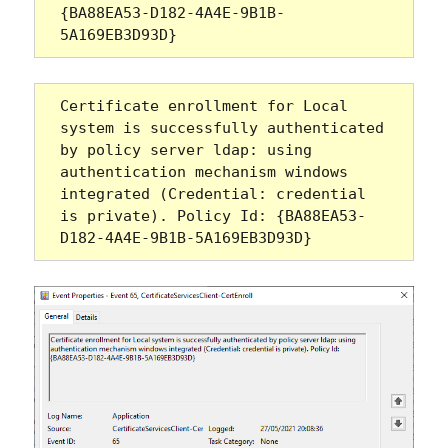
{BA88EA53-D182-4A4E-9B1B-
5A169EB3D93D}
Certificate enrollment for Local 
system is successfully authenticated 
by policy server ldap: using 
authentication mechanism windows 
integrated (Credential: credential 
is private). Policy Id: {BA88EA53-
D182-4A4E-9B1B-5A169EB3D93D}