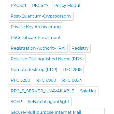
PKCS#1
PKCS#7
Policy Modul
Post-Quantum-Cryptography
Private Key Archivierung
PSCertificateEnrollment
Registration Authority (RA)
Registry
Relative Distinguished Name (RDN)
Remotedesktop (RDP)
RFC 2818
RFC 5280
RFC 6960
RFC 8894
RPC_S_SERVER_UNAVAILABLE
SafeNet
SCEP
SeBatchLogonRight
Secure/Multipurpose Internet Mail