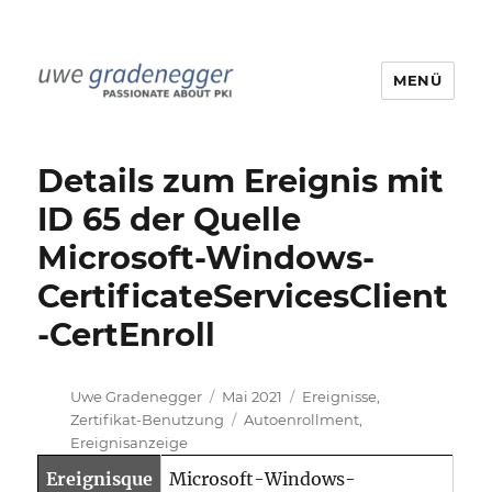
MENÜ
Uwe Gradenegger
Details zum Ereignis mit
ID 65 der Quelle
Microsoft-Windows-
CertificateServicesClient
-CertEnroll
Autor
Veröffentlicht
Kategorien
Uwe Gradenegger
Mai 2021
Ereignisse
,
am
Schlagwörter
Zertifikat-Benutzung
Autoenrollment
,
Ereignisanzeige
Ereignisque
Microsoft-Windows-